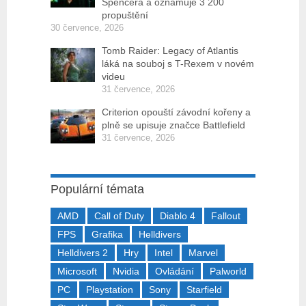
Spencera a oznamuje 3 200
propuštění
30 července, 2026
Tomb Raider: Legacy of Atlantis
láká na souboj s T-Rexem v novém
videu
31 července, 2026
Criterion opouští závodní kořeny a
plně se upisuje značce Battlefield
31 července, 2026
Populární témata
AMD
Call of Duty
Diablo 4
Fallout
FPS
Grafika
Helldivers
Helldivers 2
Hry
Intel
Marvel
Microsoft
Nvidia
Ovládání
Palworld
PC
Playstation
Sony
Starfield