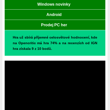
Windows novinky
Android
Prodej PC her
Hra už sbírá příjemné celosvětové hodnocení, kde
na Opencritic má hra 74% a na recenzích od IGN
hra získala 9 z 10 bodů.