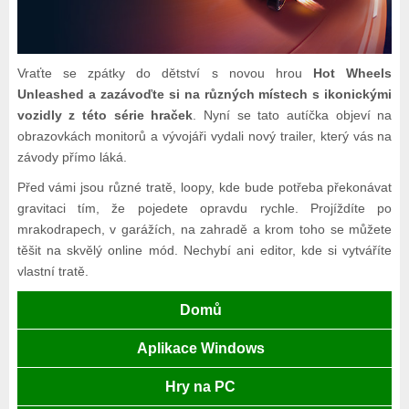
Vraťte se zpátky do dětství s novou hrou
Hot Wheels
Unleashed a zazávoďte si na různých místech s ikonickými
vozidly z této série hraček
. Nyní se tato autíčka objeví na
obrazovkách monitorů a vývojáři vydali nový trailer, který vás na
závody přímo láká.
Před vámi jsou různé tratě, loopy, kde bude potřeba překonávat
gravitaci tím, že pojedete opravdu rychle. Projíždíte po
mrakodrapech, v garážích, na zahradě a krom toho se můžete
těšit na skvělý online mód. Nechybí ani editor, kde si vytváříte
vlastní tratě.
Domů
Aplikace Windows
Hry na PC