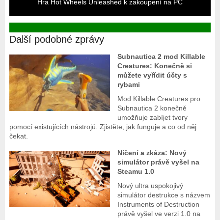
Hra Hot Wheels Unleashed k zakoupení na PC
Další podobné zprávy
Subnautica 2 mod Killable
Creatures: Konečně si
můžete vyřídit účty s
rybami
Mod Killable Creatures pro
Subnautica 2 konečně
umožňuje zabíjet tvory
pomocí existujících nástrojů. Zjistěte, jak funguje a co od něj
čekat.
Ničení a zkáza: Nový
simulátor právě vyšel na
Steamu 1.0
Nový ultra uspokojivý
simulátor destrukce s názvem
Instruments of Destruction
právě vyšel ve verzi 1.0 na