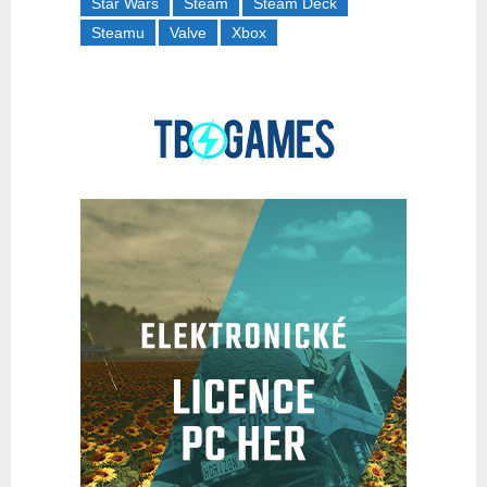
Star Wars
Steam
Steam Deck
Steamu
Valve
Xbox