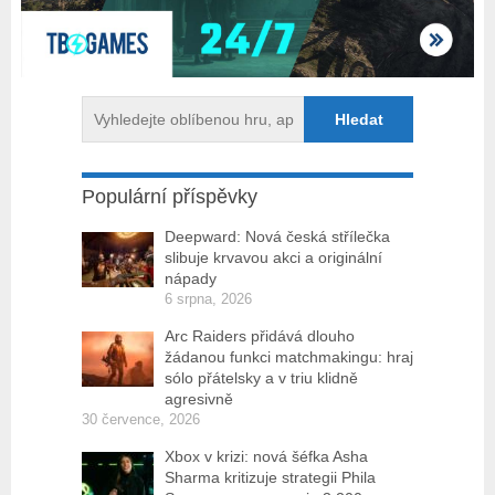
Populární příspěvky
Deepward: Nová česká střílečka
slibuje krvavou akci a originální
nápady
6 srpna, 2026
Arc Raiders přidává dlouho
žádanou funkci matchmakingu: hraj
sólo přátelsky a v triu klidně
agresivně
30 července, 2026
Xbox v krizi: nová šéfka Asha
Sharma kritizuje strategii Phila