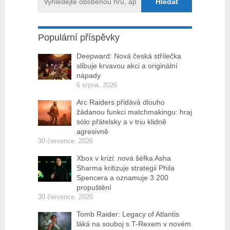
Populární příspěvky
Deepward: Nová česká střílečka
slibuje krvavou akci a originální
nápady
6 srpna, 2026
Arc Raiders přidává dlouho
žádanou funkci matchmakingu: hraj
sólo přátelsky a v triu klidně
agresivně
30 července, 2026
Xbox v krizi: nová šéfka Asha
Sharma kritizuje strategii Phila
Spencera a oznamuje 3 200
propuštění
30 července, 2026
Tomb Raider: Legacy of Atlantis
láká na souboj s T-Rexem v novém