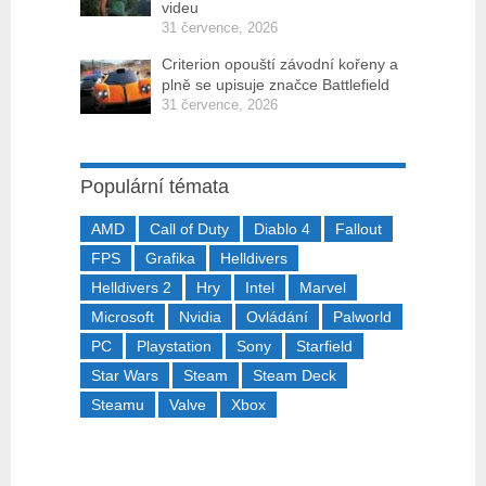
videu
31 července, 2026
Criterion opouští závodní kořeny a
plně se upisuje značce Battlefield
31 července, 2026
Populární témata
AMD
Call of Duty
Diablo 4
Fallout
FPS
Grafika
Helldivers
Helldivers 2
Hry
Intel
Marvel
Microsoft
Nvidia
Ovládání
Palworld
PC
Playstation
Sony
Starfield
Star Wars
Steam
Steam Deck
Steamu
Valve
Xbox