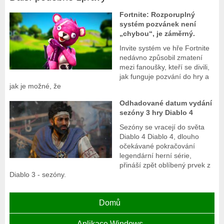
Fortnite: Rozporuplný
systém pozvánek není
„chybou“, je záměrný.
Invite systém ve hře Fortnite
nedávno způsobil zmatení
mezi fanoušky, kteří se divili,
jak funguje pozvání do hry a
jak je možné, že
Odhadované datum vydání
sezóny 3 hry Diablo 4
Sezóny se vracejí do světa
Diablo 4 Diablo 4, dlouho
očekávané pokračování
legendární herní série,
přináší zpět oblíbený prvek z
Diablo 3 - sezóny.
Domů
Aplikace Windows