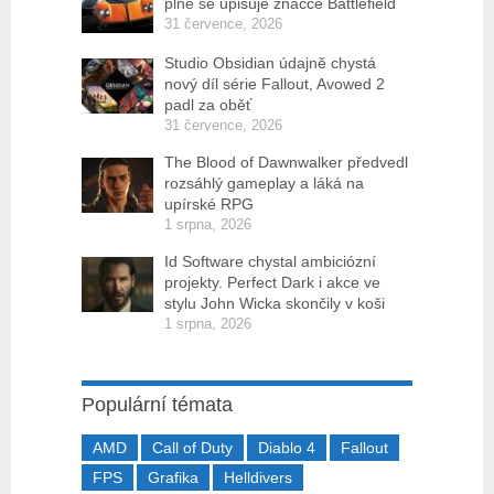
plně se upisuje značce Battlefield
31 července, 2026
Studio Obsidian údajně chystá
nový díl série Fallout, Avowed 2
padl za oběť
31 července, 2026
The Blood of Dawnwalker předvedl
rozsáhlý gameplay a láká na
upírské RPG
1 srpna, 2026
Id Software chystal ambiciózní
projekty. Perfect Dark i akce ve
stylu John Wicka skončily v koši
1 srpna, 2026
Populární témata
AMD
Call of Duty
Diablo 4
Fallout
FPS
Grafika
Helldivers