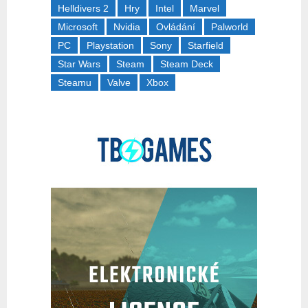
Helldivers 2
Hry
Intel
Marvel
Microsoft
Nvidia
Ovládání
Palworld
PC
Playstation
Sony
Starfield
Star Wars
Steam
Steam Deck
Steamu
Valve
Xbox