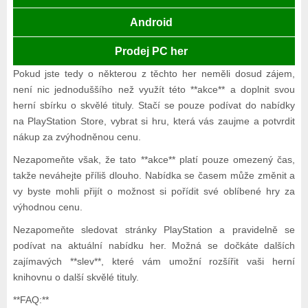
Android
Prodej PC her
Pokud jste tedy o některou z těchto her neměli dosud zájem,
není nic jednoduššího než využít této **akce** a doplnit svou
herní sbírku o skvělé tituly. Stačí se pouze podívat do nabídky
na PlayStation Store, vybrat si hru, která vás zaujme a potvrdit
nákup za zvýhodněnou cenu.
Nezapomeňte však, že tato **akce** platí pouze omezený čas,
takže neváhejte příliš dlouho. Nabídka se časem může změnit a
vy byste mohli přijít o možnost si pořídit své oblíbené hry za
výhodnou cenu.
Nezapomeňte sledovat stránky PlayStation a pravidelně se
podívat na aktuální nabídku her. Možná se dočkáte dalších
zajímavých **slev**, které vám umožní rozšířit vaši herní
knihovnu o další skvělé tituly.
**FAQ:**