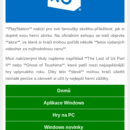
**PlayStation** nabízí pro své fanoušky skvělou příležitost, jak si
doplnit svou herní sbírku. Na oficiálním eshopu se totiž objevila
**akce**, ve které si hráči mohou pořídit několik **letos vydaných
videoher za zvýhodněnou cenu**.
Mezi nabízenými tituly najdeme například **The Last of Us Part
II** nebo **Ghost of Tsushima**, které patří mezi nejúspěšnější
hry uplynulého roku. Díky této **slevě** mohou hráči ušetřit
nemalé peníze a zároveň si užít ty nejlepší herní zážitky.
Domů
Aplikace Windows
Hry na PC
Windows novinky