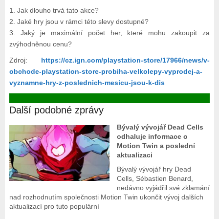
1. Jak dlouho trvá tato akce?
2. Jaké hry jsou v rámci této slevy dostupné?
3. Jaký je maximální počet her, které mohu zakoupit za
zvýhodněnou cenu?
Zdroj:
https://cz.ign.com/playstation-store/17966/news/v-
obchode-playstation-store-probiha-velkolepy-vyprodej-a-
vyznamne-hry-z-poslednich-mesicu-jsou-k-dis
Další podobné zprávy
Bývalý vývojář Dead Cells
odhaluje informace o
Motion Twin a poslední
aktualizaci
Bývalý vývojář hry Dead
Cells, Sébastien Benard,
nedávno vyjádřil své zklamání
nad rozhodnutím společnosti Motion Twin ukončit vývoj dalších
aktualizací pro tuto populární