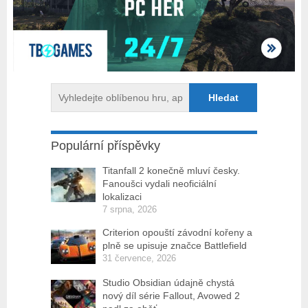
Populární příspěvky
Titanfall 2 konečně mluví česky.
Fanoušci vydali neoficiální
lokalizaci
7 srpna, 2026
Criterion opouští závodní kořeny a
plně se upisuje značce Battlefield
31 července, 2026
Studio Obsidian údajně chystá
nový díl série Fallout, Avowed 2