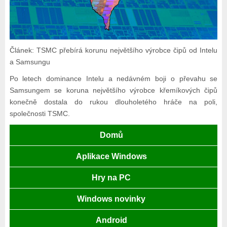
Článek: TSMC přebírá korunu největšího výrobce čipů od Intelu
a Samsungu
Po letech dominance Intelu a nedávném boji o převahu se
Samsungem se koruna největšího výrobce křemíkových čipů
konečně dostala do rukou dlouholetého hráče na poli,
společnosti TSMC.
Domů
Aplikace Windows
Hry na PC
Windows novinky
Android