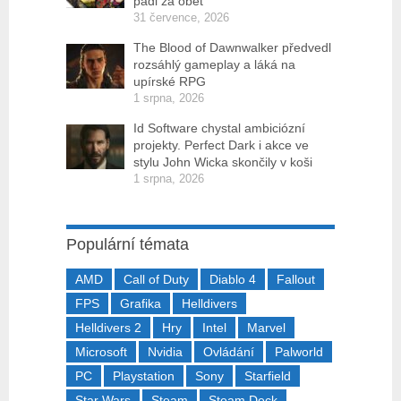
padl za oběť
31 července, 2026
The Blood of Dawnwalker předvedl
rozsáhlý gameplay a láká na
upírské RPG
1 srpna, 2026
Id Software chystal ambiciózní
projekty. Perfect Dark i akce ve
stylu John Wicka skončily v koši
1 srpna, 2026
Populární témata
AMD
Call of Duty
Diablo 4
Fallout
FPS
Grafika
Helldivers
Helldivers 2
Hry
Intel
Marvel
Microsoft
Nvidia
Ovládání
Palworld
PC
Playstation
Sony
Starfield
Star Wars
Steam
Steam Deck