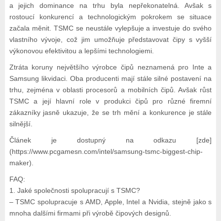
a jejich dominance na trhu byla nepřekonatelná. Avšak s
rostoucí konkurencí a technologickým pokrokem se situace
začala měnit. TSMC se neustále vylepšuje a investuje do svého
vlastního vývoje, což jim umožňuje představovat čipy s vyšší
výkonovou efektivitou a lepšími technologiemi.
Ztráta koruny největšího výrobce čipů neznamená pro Inte a
Samsung likvidaci. Oba producenti mají stále silné postavení na
trhu, zejména v oblasti procesorů a mobilních čipů. Avšak růst
TSMC a její hlavní role v produkci čipů pro různé firemní
zákazníky jasně ukazuje, že se trh mění a konkurence je stále
silnější.
Článek je dostupný na odkazu [zde]
(https://www.pcgamesn.com/intel/samsung-tsmc-biggest-chip-
maker).
FAQ:
1. Jaké společnosti spolupracují s TSMC?
– TSMC spolupracuje s AMD, Apple, Intel a Nvidia, stejně jako s
mnoha dalšími firmami při výrobě čipových designů.