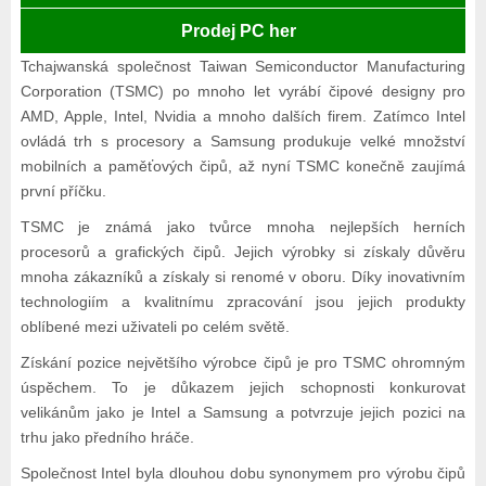
Prodej PC her
Tchajwanská společnost Taiwan Semiconductor Manufacturing
Corporation (TSMC) po mnoho let vyrábí čipové designy pro
AMD, Apple, Intel, Nvidia a mnoho dalších firem. Zatímco Intel
ovládá trh s procesory a Samsung produkuje velké množství
mobilních a paměťových čipů, až nyní TSMC konečně zaujímá
první příčku.
TSMC je známá jako tvůrce mnoha nejlepších herních
procesorů a grafických čipů. Jejich výrobky si získaly důvěru
mnoha zákazníků a získaly si renomé v oboru. Díky inovativním
technologiím a kvalitnímu zpracování jsou jejich produkty
oblíbené mezi uživateli po celém světě.
Získání pozice největšího výrobce čipů je pro TSMC ohromným
úspěchem. To je důkazem jejich schopnosti konkurovat
velikánům jako je Intel a Samsung a potvrzuje jejich pozici na
trhu jako předního hráče.
Společnost Intel byla dlouhou dobu synonymem pro výrobu čipů