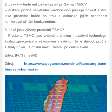
2. Jaký vliv bude mít získání první příčky na TSMC?
– Získání pozice největšího výrobce čipů posiluje pověst TSMC
jako předního hráče na trhu a dokazuje jejich schopnost
konkurovat silným konkurentům.
3. Jaké jsou výhody produktů TSMC?
– Produkty TSMC jsou známé pro svou inovativní technologii,
kvalitu zpracování a výkonovou efektivitu. To je důvod, proč si
získaly důvěru a oblibu mezi uživateli po celém světě.
Zdroj: [PCGamesN](
Zdroj:
https://www.pcgamesn.com/intel/samsung-tsmc-
biggest-chip-maker