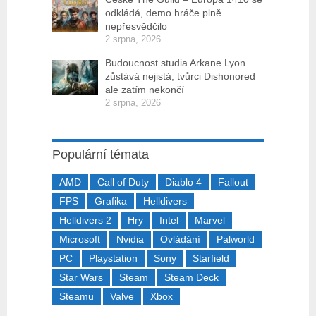
odkládá, demo hráče plně
nepřesvědčilo
2 srpna, 2026
Budoucnost studia Arkane Lyon
zůstává nejistá, tvůrci Dishonored
ale zatím nekončí
2 srpna, 2026
Populární témata
AMD
Call of Duty
Diablo 4
Fallout
FPS
Grafika
Helldivers
Helldivers 2
Hry
Intel
Marvel
Microsoft
Nvidia
Ovládání
Palworld
PC
Playstation
Sony
Starfield
Star Wars
Steam
Steam Deck
Steamu
Valve
Xbox