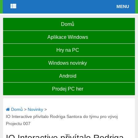
MENU
Domů
Aplikace Windows
Hry na PC
Windows novinky
Android
Prodej PC her
Domů
>
Novinky
>
IO Interactive přivítalo Rodriga Santora do týmu pro vývoj
Projectu 007
IO Interactive přivítalo Rodriga