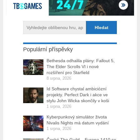
Populární příspěvky
Bethesda odhalila plány: Fallout 5,
The Elder Scrolls VI i nové
rozšíření pro Starfield
8 srpna, 2026
Id Software chystal ambiciózní
projekty. Perfect Dark i akce ve
stylu John Wicka skončily v koši
1 srpna, 2026
Kyberpunkový simulátor života
Nivalis Nights má datum vydání
1 srpna, 2026
České The Guild – Europa 1410 se