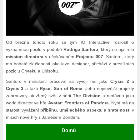
Od března tohoto roku se tým IO Interactive rozrostl o
významnou posilu v podobě
Rodriga Santora
, který se ujal role
mission directora
v očekávaném
Projectu 007
. Santoro, který
má bohaté zkušenosti jako level designer, přichází z prestižních
pozic u Cryteku a Ubisoftu.
Santoro v minulosti pracoval na vývoji her jako
Crysis 2
a
Crysis 3
a také
Ryse: Son of Rome
. Jeho nejnovější projekty
zahrnovaly otevřený svět v sérii
The Division
a nedávno jako
world director ve hře
Avatar: Frontiers of Pandora
. Nyní má na
starosti vyvážení
příběhu
,
uměleckého
aspektu a
hratelnosti
v
misích nové hry s Jamesem Bondem.
Domů