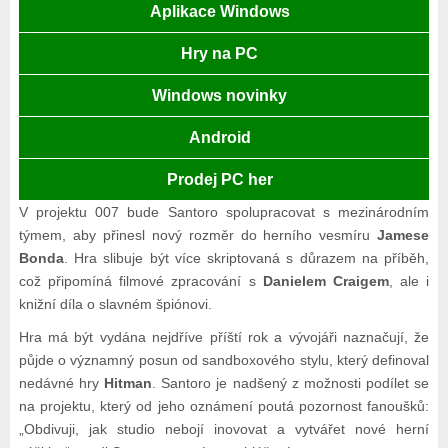
Aplikace Windows
Hry na PC
Windows novinky
Android
Prodej PC her
V projektu 007 bude Santoro spolupracovat s mezinárodním
týmem, aby přinesl nový rozměr do herního vesmíru
Jamese
Bonda
. Hra slibuje být více skriptovaná s důrazem na příběh,
což připomíná filmové zpracování s
Danielem Craigem
, ale i
knižní díla o slavném špiónovi.
Hra má být vydána nejdříve příští rok a vývojáři naznačují, že
půjde o významný posun od sandboxového stylu, který definoval
nedávné hry
Hitman
. Santoro je nadšený z možnosti podílet se
na projektu, který od jeho oznámení poutá pozornost fanoušků:
„Obdivuji, jak studio nebojí inovovat a vytvářet nové herní