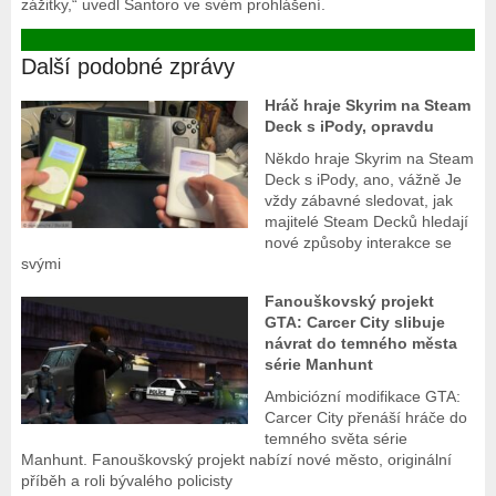
zážitky,“ uvedl Santoro ve svém prohlášení.
Další podobné zprávy
Hráč hraje Skyrim na Steam
Deck s iPody, opravdu
Někdo hraje Skyrim na Steam
Deck s iPody, ano, vážně Je
vždy zábavné sledovat, jak
majitelé Steam Decků hledají
nové způsoby interakce se
svými
Fanouškovský projekt
GTA: Carcer City slibuje
návrat do temného města
série Manhunt
Ambiciózní modifikace GTA:
Carcer City přenáší hráče do
temného světa série
Manhunt. Fanouškovský projekt nabízí nové město, originální
příběh a roli bývalého policisty