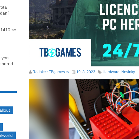
vota
ydání
 1410 se
 Lyon
honored
Redakce TBgames.cz
19. 8. 2023
Hardware
,
Novinky
allout
alworld