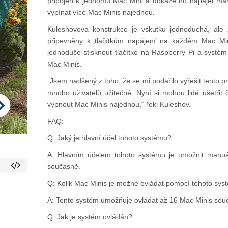
připojen k jednomu Mac Mini a dokáže ho napájet ma
vypínat více Mac Minis najednou.
Kuleshovova konstrukce je vskutku jednoduchá, ale 
připevněny k tlačítkům napájení na každém Mac Min
jednoduše stisknout tlačítko na Raspberry Pi a syst
Mac Minis.
„Jsem nadšený z toho, že se mi podařilo vyřešit tento p
mnoho uživatelů užitečné. Nyní si mohou lidé ušetřit 
vypnout Mac Minis najednou,“ řekl Kuleshov.
FAQ:
Q: Jaký je hlavní účel tohoto systému?
A: Hlavním účelem tohoto systému je umožnit manuál
současně.
Q: Kolik Mac Minis je možné ovládat pomocí tohoto sy
A: Tento systém umožňuje ovládat až 16 Mac Minis sou
Q: Jak je systém ovládán?