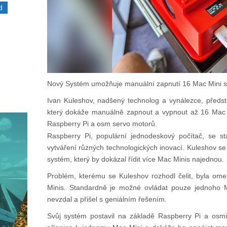
d
Nový Systém umožňuje manuální zapnutí 16 Mac Mini s
Ivan Kuleshov, nadšený technolog a vynálezce, předsta
který dokáže manuálně zapnout a vypnout až 16 Mac M
Raspberry Pi a osm servo motorů.
Raspberry Pi, populární jednodeskový počítač, se st
vytváření různých technologických inovací. Kuleshov se r
systém, který by dokázal řídit více Mac Minis najednou.
Problém, kterému se Kuleshov rozhodl čelit, byla o
Minis. Standardně je možné ovládat pouze jednoho 
nevzdal a přišel s geniálním řešením.
Svůj systém postavil na základě Raspberry Pi a osm