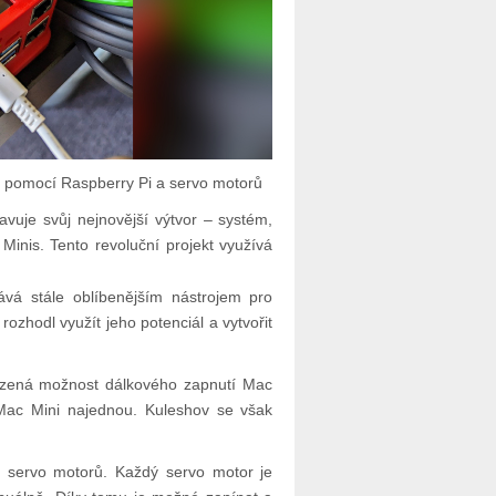
 pomocí Raspberry Pi a servo motorů
vuje svůj nejnovější výtvor – systém,
inis. Tento revoluční projekt využívá
ává stále oblíbenějším nástrojem pro
ozhodl využít jeho potenciál a vytvořit
mezená možnost dálkového zapnutí Mac
Mac Mini najednou. Kuleshov se však
i servo motorů. Každý servo motor je