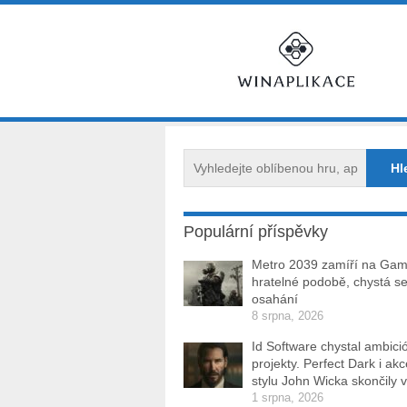
Populární příspěvky
Metro 2039 zamíří na Ga
hratelné podobě, chystá se
osahání
8 srpna, 2026
Id Software chystal ambici
projekty. Perfect Dark i ak
stylu John Wicka skončily v
1 srpna, 2026