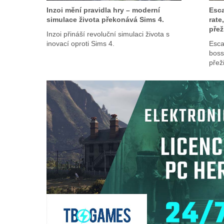
Inzoi mění pravidla hry – moderní
Esc
simulace života překonává Sims 4.
rate
přeži
Inzoi přináší revoluční simulaci života s
inovací oproti Sims 4.
Esca
boss
přeži