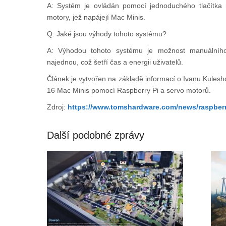
A: Systém je ovládán pomocí jednoduchého tlačítka 
motory, jež napájejí Mac Minis.
Q: Jaké jsou výhody tohoto systému?
A: Výhodou tohoto systému je možnost manuálního
najednou, což šetří čas a energii uživatelů.
Článek je vytvořen na základě informací o Ivanu Kulesho
16 Mac Minis pomocí Raspberry Pi a servo motorů.
Zdroj:
https://www.tomshardware.com/news/raspberr
Další podobné zprávy