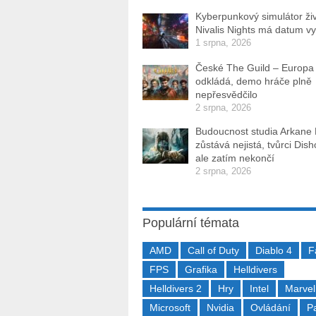
Kyberpunkový simulátor ži
Nivalis Nights má datum v
1 srpna, 2026
České The Guild – Europa
odkládá, demo hráče plně
nepřesvědčilo
2 srpna, 2026
Budoucnost studia Arkane
zůstává nejistá, tvůrci Dis
ale zatím nekončí
2 srpna, 2026
Populární témata
AMD
Call of Duty
Diablo 4
F
FPS
Grafika
Helldivers
Helldivers 2
Hry
Intel
Marvel
Microsoft
Nvidia
Ovládání
P