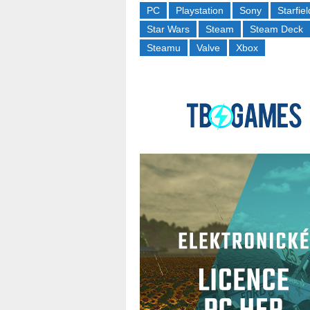
PC
Playstation
Sony
Starfiel
Star Wars
Steam
Steam Deck
Steamu
Valve
Xbox