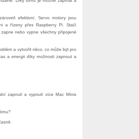
nuálně. Díky tomu je možné zapínat a
zároveň efektivní. Servo motory jsou
i a řízeny přes Raspberry Pi. Stačí
ém zapne nebo vypne všechny připojené
roblém a vytvořit něco, co může být pro
čas a energii díky možnosti zapnout a
ní zapnutí a vypnutí více Mac Minis
stému?
časně.