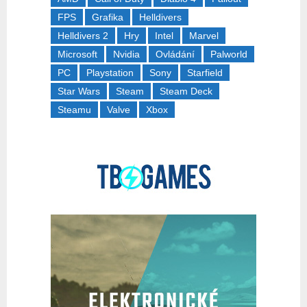
FPS
Grafika
Helldivers
Helldivers 2
Hry
Intel
Marvel
Microsoft
Nvidia
Ovládání
Palworld
PC
Playstation
Sony
Starfield
Star Wars
Steam
Steam Deck
Steamu
Valve
Xbox