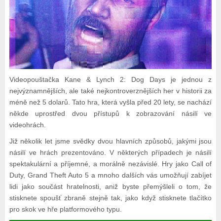
Videopouštačka Kane & Lynch 2: Dog Days je jednou z
nejvýznamnějších, ale také nejkontroverznějších her v historii za
méně než 5 dolarů. Tato hra, která vyšla před 20 lety, se nachází
někde uprostřed dvou přístupů k zobrazování násilí ve
videohrách.
Již několik let jsme svědky dvou hlavních způsobů, jakými jsou
násilí ve hrách prezentováno. V některých případech je násilí
spektakulární a příjemné, a morálně nezávislé. Hry jako Call of
Duty, Grand Theft Auto 5 a mnoho dalších vás umožňují zabíjet
lidi jako součást hratelnosti, aniž byste přemýšleli o tom, že
stisknete spoušť zbraně stejně tak, jako když stisknete tlačítko
pro skok ve hře platformového typu.