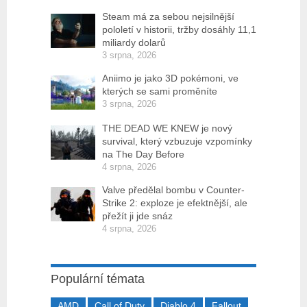
Steam má za sebou nejsilnější
pololetí v historii, tržby dosáhly 11,1
miliardy dolarů
3 srpna, 2026
Aniimo je jako 3D pokémoni, ve
kterých se sami proměníte
3 srpna, 2026
THE DEAD WE KNEW je nový
survival, který vzbuzuje vzpomínky
na The Day Before
4 srpna, 2026
Valve předělal bombu v Counter-
Strike 2: exploze je efektnější, ale
přežít ji jde snáz
4 srpna, 2026
Populární témata
AMD
Call of Duty
Diablo 4
Fallout