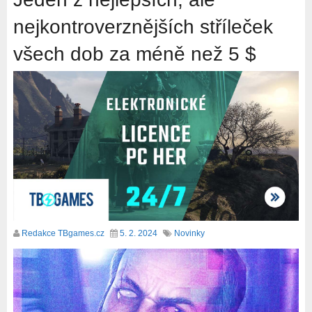
nejkontroverznějších stříleček
všech dob za méně než 5 $
Redakce TBgames.cz
5. 2. 2024
Novinky