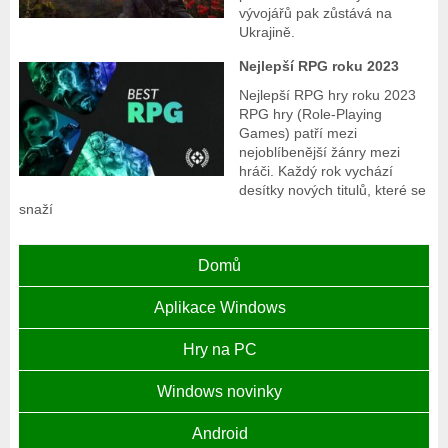
vývojářů pak zůstává na
Ukrajině.
Nejlepší RPG roku 2023
Nejlepší RPG hry roku 2023
RPG hry (Role-Playing
Games) patří mezi
nejoblíbenější žánry mezi
hráči. Každý rok vychází
desítky nových titulů, které se
snaží
Domů
Aplikace Windows
Hry na PC
Windows novinky
Android