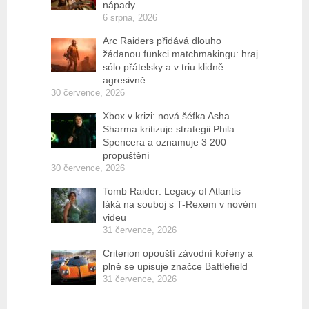
nápady
6 srpna, 2026
Arc Raiders přidává dlouho
žádanou funkci matchmakingu: hraj
sólo přátelsky a v triu klidně
agresivně
30 července, 2026
Xbox v krizi: nová šéfka Asha
Sharma kritizuje strategii Phila
Spencera a oznamuje 3 200
propuštění
30 července, 2026
Tomb Raider: Legacy of Atlantis
láká na souboj s T-Rexem v novém
videu
31 července, 2026
Criterion opouští závodní kořeny a
plně se upisuje značce Battlefield
31 července, 2026