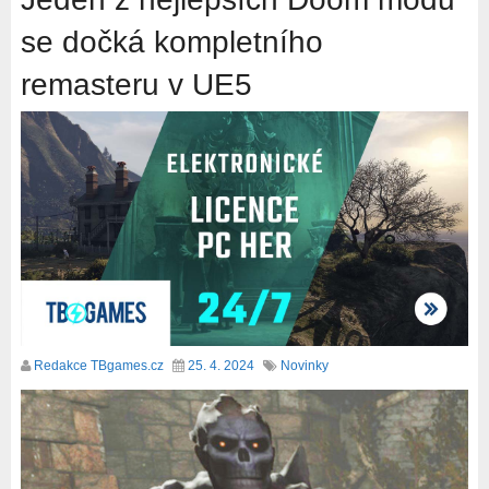
se dočká kompletního
remasteru v UE5
Redakce TBgames.cz
25. 4. 2024
Novinky