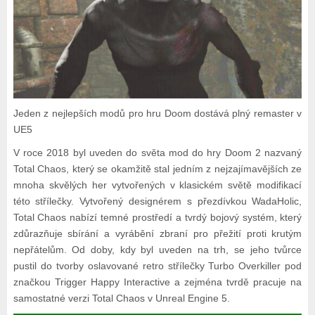
Jeden z nejlepších modů pro hru Doom dostává plný remaster v
UE5
V roce 2018 byl uveden do světa mod do hry Doom 2 nazvaný
Total Chaos, který se okamžitě stal jedním z nejzajímavějších ze
mnoha skvělých her vytvořených v klasickém světě modifikací
této střílečky. Vytvořený designérem s přezdívkou WadaHolic,
Total Chaos nabízí temné prostředí a tvrdý bojový systém, který
zdůrazňuje sbírání a vyrábění zbraní pro přežití proti krutým
nepřátelům. Od doby, kdy byl uveden na trh, se jeho tvůrce
pustil do tvorby oslavované retro střílečky Turbo Overkiller pod
značkou Trigger Happy Interactive a zejména tvrdě pracuje na
samostatné verzi Total Chaos v Unreal Engine 5.