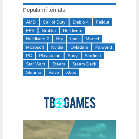
Populární témata
AMD
Call of Duty
Diablo 4
Fallout
FPS
Grafika
Helldivers
Helldivers 2
Hry
Intel
Marvel
Microsoft
Nvidia
Ovládání
Palworld
PC
Playstation
Sony
Starfield
Star Wars
Steam
Steam Deck
Steamu
Valve
Xbox