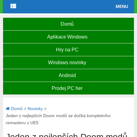
MENU
Domů
Aplikace Windows
Hry na PC
Windows novinky
Android
Prodej PC her
Domů
>
Novinky
>
Jeden z nejlepších Doom modů se dočká kompletního
remasteru v UE5
Jeden z nejlepších Doom modů