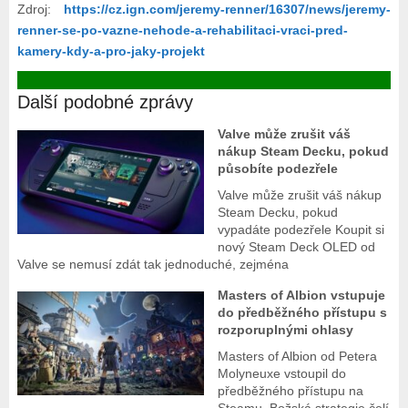
Zdroj:
https://cz.ign.com/jeremy-renner/16307/news/jeremy-
renner-se-po-vazne-nehode-a-rehabilitaci-vraci-pred-
kamery-kdy-a-pro-jaky-projekt
Další podobné zprávy
Valve může zrušit váš
nákup Steam Decku, pokud
působíte podezřele
Valve může zrušit váš nákup
Steam Decku, pokud
vypadáte podezřele Koupit si
nový Steam Deck OLED od
Valve se nemusí zdát tak jednoduché, zejména
Masters of Albion vstupuje
do předběžného přístupu s
rozporuplnými ohlasy
Masters of Albion od Petera
Molyneuxe vstoupil do
předběžného přístupu na