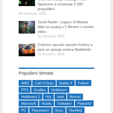
Spencera a oznamuje 3 200
propuštění
30 července, 2026
Tomb Raider: Legacy of Atlantis
láká na souboj s T-Rexem v novém
videu
31 července, 2026
Criterion opouští závodní kořeny a
plně se upisuje značce Battlefield
31 července, 2026
Populární témata
AMD
Call of Duty
Diablo 4
Fallout
FPS
Grafika
Helldivers
Helldivers 2
Hry
Intel
Marvel
Microsoft
Nvidia
Ovládání
Palworld
PC
Playstation
Sony
Starfield