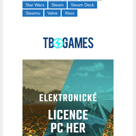
Star Wars
Steam
Steam Deck
Steamu
Valve
Xbox