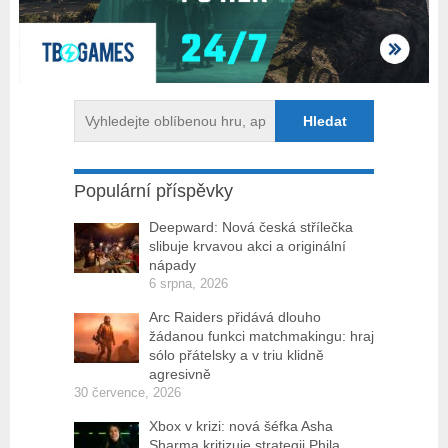
Populární příspěvky
Deepward: Nová česká střílečka
slibuje krvavou akci a originální
nápady
6 srpna, 2026
Arc Raiders přidává dlouho
žádanou funkci matchmakingu: hraj
sólo přátelsky a v triu klidně
agresivně
30 července, 2026
Xbox v krizi: nová šéfka Asha
Sharma kritizuje strategii Phila