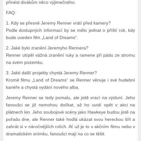
přinést divákům něco výjimečného.
FAQ:
1. Kdy se přesně Jeremy Renner vrátí před kamery?
Podle dostupných informací by se mělo jednat o příští rok, kdy
bude uveden film „Land of Dreams“.
2. Jaké bylo zranění Jeremyho Rennera?
Renner utrpěl vážná zranění ruky a ramene při pádu ze stromu
na svém pozemku.
3. Jaké další projekty chystá Jeremy Renner?
Kromě filmu „Land of Dreams“ se Renner věnuje i své hudební
kariéře a chystá vydání nového alba.
Jeremy Renner se tedy pomalu, ale jistě vrací na výsluní. Jeho
fanoušci se již nemohou dočkat, až ho uvidí opět v akci na
plátnech kin. Jeho soubojové scény jako Hawkeye budou jistě na
pořadu dne, ale Renner také hodlá ukázat svou hereckou šíři a
zahrát si v náročnějších rolích. Ať už je to v akčním filmu nebo v
dramatickém snímku, fanoušci mají na co se těšit.