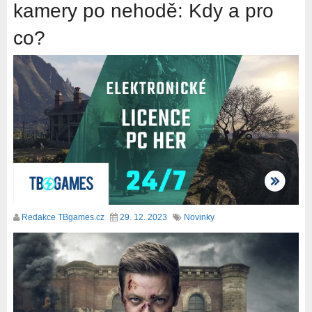
kamery po nehodě: Kdy a pro
co?
Redakce TBgames.cz
29. 12. 2023
Novinky