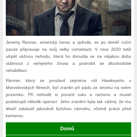
Jeremy Renner, americký herec a zpěvák, se po téměř roční
pauze připravuje na svůj velký comeback. V roce 2020 totiž
utrpěl vážnou nehodu, která ho donutila se na nějakou dobu
stáhnout z veřejného života a podrobit se dlouhodobé
rehabilitaci.
Renner, který se proslavil zejména rolí Hawkeyeho v
Marvelovských filmech, byl zraněn při pádu ze stromu na svém
pozemku. Při nehodě si poranil ruku a rameno a musel
podstoupit několik operací. Jeho zranění byla tak vážná, že mu
lékaři zakázali jakoukoli fyzickou námahu, včetně práce před
kamerou.
Domů