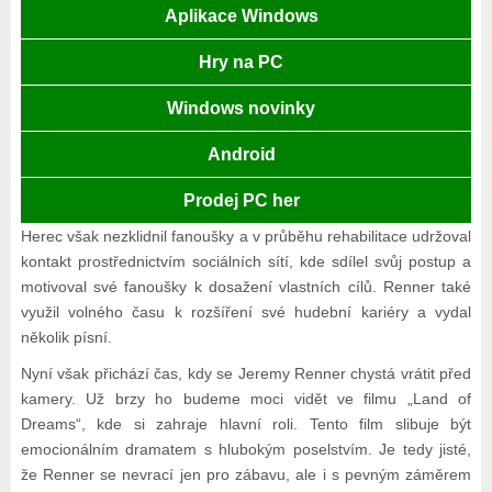
Aplikace Windows
Hry na PC
Windows novinky
Android
Prodej PC her
Herec však nezklidnil fanoušky a v průběhu rehabilitace udržoval
kontakt prostřednictvím sociálních sítí, kde sdílel svůj postup a
motivoval své fanoušky k dosažení vlastních cílů. Renner také
využil volného času k rozšíření své hudební kariéry a vydal
několik písní.
Nyní však přichází čas, kdy se Jeremy Renner chystá vrátit před
kamery. Už brzy ho budeme moci vidět ve filmu „Land of
Dreams“, kde si zahraje hlavní roli. Tento film slibuje být
emocionálním dramatem s hlubokým poselstvím. Je tedy jisté,
že Renner se nevrací jen pro zábavu, ale i s pevným záměrem