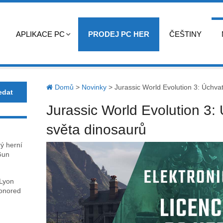
APLIKACE PC
PRODEJ PC HER
ČEŠTINY
Domů
>
Novinky
>
Jurassic World Evolution 3: Úchva
Jurassic World Evolution 3:
světa dinosaurů
rý herní
Gun
 Lyon
honored