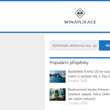
Populární příspěvky
Battlefield 6 křísí 20 let sta
režim a spojuje síly s Top 
9 srpna, 2026
Budoucnost studia Arkane
zůstává nejistá, tvůrci Dis
ale zatím nekončí
2 srpna, 2026