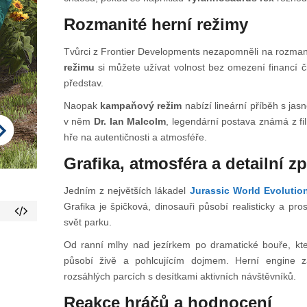
Rozmanité herní režimy
Tvůrci z Frontier Developments nezapomněli na rozmani
režimu
si můžete užívat volnost bez omezení financí či
představ.
Naopak
kampaňový režim
nabízí lineární příběh s jas
v něm
Dr. Ian Malcolm
, legendární postava známá z f
hře na autentičnosti a atmosféře.
Grafika, atmosféra a detailní z
Jedním z největších lákadel
Jurassic World Evolutio
Grafika je špičková, dinosauři působí realisticky a prost
svět parku.
Od ranní mlhy nad jezírkem po dramatické bouře, kt
působí živě a pohlcujícím dojmem. Herní engine z
rozsáhlých parcích s desítkami aktivních návštěvníků.
Reakce hráčů a hodnocení