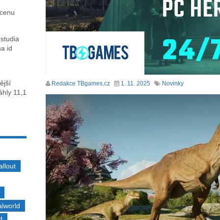
 cenu
 studia
na id
ější
Redakce TBgames.cz
1. 11. 2025
Novinky
sáhly 11,1
allout
alworld
d