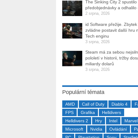
The Sinking City 2 spustilo
předobjednávky a odhalilo
2 srpna, 2026
id Software přežije. Zbytek
zvládne postavit další hru 
Tech enginu
3 srpna, 2026
Steam má za sebou nejsiln
pololetí v historii, tržby do
miliardy dolarů
3 srpna, 2026
Populární témata
AMD
Call of Duty
Diablo 4
F
FPS
Grafika
Helldivers
Helldivers 2
Hry
Intel
Marvel
Microsoft
Nvidia
Ovládání
P
PC
Playstation
Sony
Starfiel