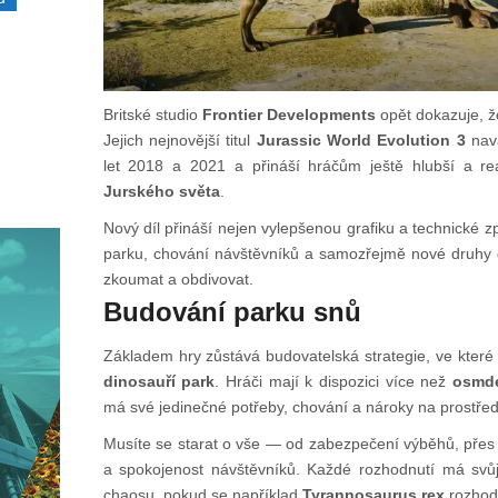
Britské studio
Frontier Developments
opět dokazuje, že
Jejich nejnovější titul
Jurassic World Evolution 3
nava
let 2018 a 2021 a přináší hráčům ještě hlubší a reali
Jurského světa
.
Nový díl přináší nejen vylepšenou grafiku a technické z
parku, chování návštěvníků a samozřejmě nové druhy d
zkoumat a obdivovat.
Budování parku snů
Základem hry zůstává budovatelská strategie, ve které 
dinosauří park
. Hráči mají k dispozici více než
osmde
má své jedinečné potřeby, chování a nároky na prostřed
Musíte se starat o vše — od zabezpečení výběhů, přes 
a spokojenost návštěvníků. Každé rozhodnutí má sv
chaosu, pokud se například
Tyrannosaurus rex
rozhod