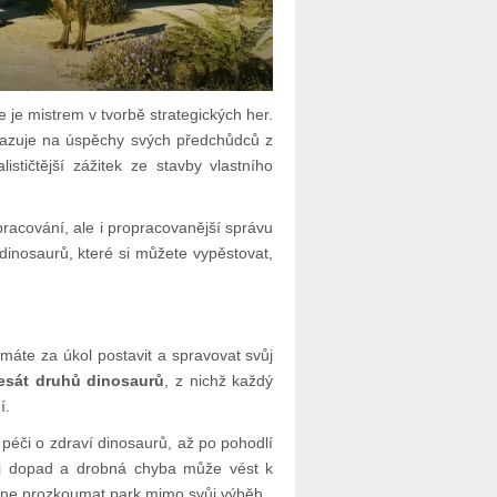
 je mistrem v tvorbě strategických her.
zuje na úspěchy svých předchůdců z
stičtější zážitek ze stavby vlastního
pracování, ale i propracovanější správu
inosaurů, které si můžete vypěstovat,
máte za úkol postavit a spravovat svůj
sát druhů dinosaurů
, z nichž každý
í.
péči o zdraví dinosaurů, až po pohodlí
ůj dopad a drobná chyba může vést k
ne prozkoumat park mimo svůj výběh.