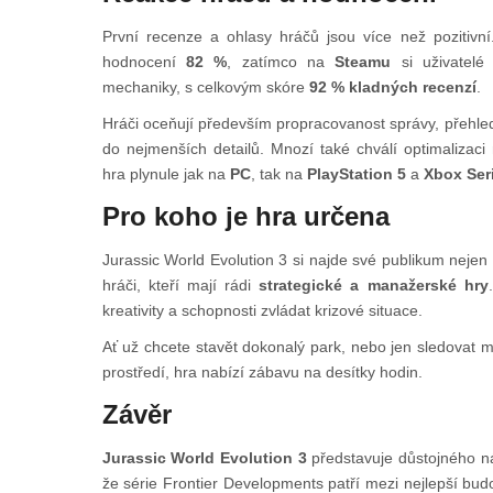
První recenze a ohlasy hráčů jsou více než pozitivn
hodnocení
82 %
, zatímco na
Steamu
si uživatelé 
mechaniky, s celkovým skóre
92 % kladných recenzí
.
Hráči oceňují především propracovanost správy, přehle
do nejmenších detailů. Mnozí také chválí optimalizaci
hra plynule jak na
PC
, tak na
PlayStation 5
a
Xbox Ser
Pro koho je hra určena
Jurassic World Evolution 3 si najde své publikum nejen 
hráči, kteří mají rádi
strategické a manažerské hry
kreativity a schopnosti zvládat krizové situace.
Ať už chcete stavět dokonalý park, nebo jen sledovat m
prostředí, hra nabízí zábavu na desítky hodin.
Závěr
Jurassic World Evolution 3
představuje důstojného n
že série Frontier Developments patří mezi nejlepší bud