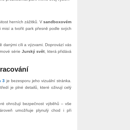
tost herních zážitků. V
sandboxovém
 misí a tvořit park přesně podle svých
ně danými cíli a výzvami. Doprovází vás
ilmové série
Jurský svět
, která přidává
pracování
n 3
je bezesporu jeho vizuální stránka.
ředí je plné detailů, které oživují celý
eré ohrožují bezpečnost výběhů – vše
ároveň umožňuje plynulý chod i při