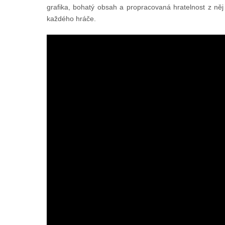
grafika, bohatý obsah a propracovaná hratelnost z něj dě
každého hráče.