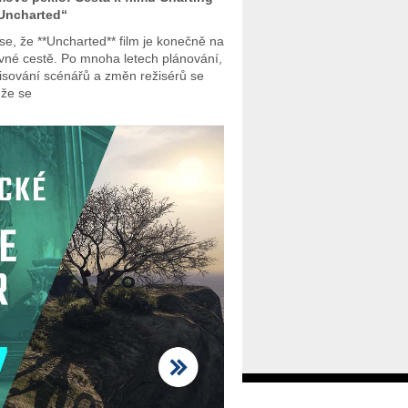
Uncharted“
se, že **Uncharted** film je konečně na
vné cestě. Po mnoha letech plánování,
isování scénářů a změn režisérů se
 že se