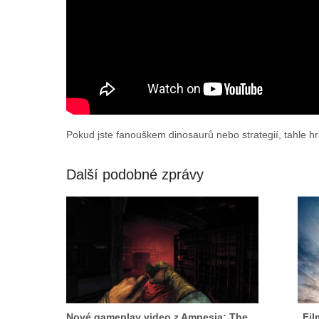
Pokud jste fanouškem dinosaurů nebo strategií, tahle 
Další podobné zprávy
Nové gameplay video z Amnesia: The
„Fil