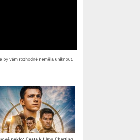
hra by vám rozhodně neměla uniknout.
mové peklo: Cesta k filmu Charting