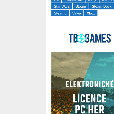
Star Wars
Steam
Steam Deck
Steamu
Valve
Xbox