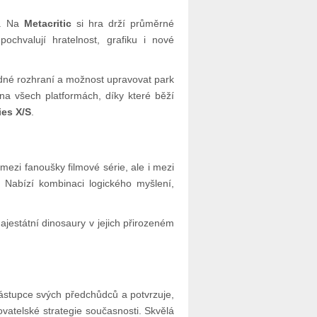
í. Na
Metacritic
si hra drží průměrné
pochvalují hratelnost, grafiku i nové
dné rozhraní a možnost upravovat park
 na všech platformách, díky které běží
ies X/S
.
mezi fanoušky filmové série, ale i mezi
. Nabízí kombinaci logického myšlení,
ajestátní dinosaury v jejich přirozeném
ástupce svých předchůdců a potvrzuje,
ovatelské strategie současnosti. Skvělá