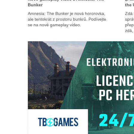
Bunker
the 
Amnesia: The Bunker je nová hororovka,
Zdá 
ale tentokrát z prostoru bunkrů. Podívejte
sprá
se na nové gameplay video.
přep
zdá,