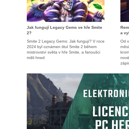
Jak fungují Legacy Gems ve hře Smite
Rema
2?
a v
Smite 2 Legacy Gems: Jak fungují? V roce
Od v
2024 byl oznámen titul Smite 2 během
měsí
mistrovství světa v hře Smite, a fanoušci
krom
měli hned
nové
zápi