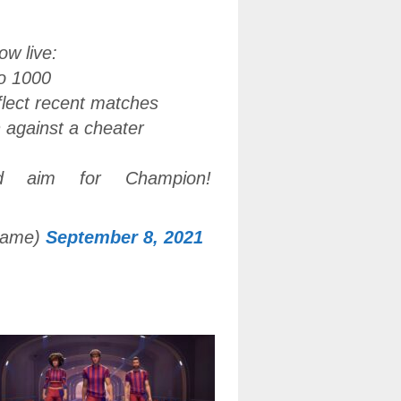
w live:
to 1000
lect recent matches
against a cheater
d aim for Champion!
Game)
September 8, 2021