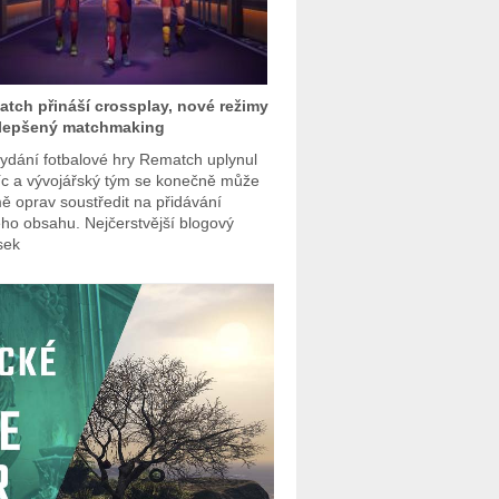
tch přináší crossplay, nové režimy
ylepšený matchmaking
ydání fotbalové hry Rematch uplynul
c a vývojářský tým se konečně může
ě oprav soustředit na přidávání
ho obsahu. Nejčerstvější blogový
sek