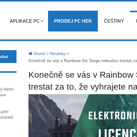
APLIKACE PC
PRODEJ PC HER
ČEŠTINY
Domů
>
Novinky
>
Konečně se vás v Rainbow Six Siege nebudou trestat za
Konečně se vás v Rainbow 
trestat za to, že vyhrajete
rý herní
Gun
 Lyon
honored