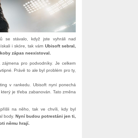
 se stávalo, když jste vyhráli nad
ískali i skóre, tak vám
Ubisoft sebral,
akoby zápas neexistoval.
ná zájmena pro podvodníky. Je celkem
vtipné. Právě to ale byl problém pro ty,
ting v rankedu. Ubisoft nyní ponechá
a, který je třeba zabanován. Tato změna
řišli na něho, tak ve chvíli, kdy byl
al body.
Nyní budou potrestáni jen ti,
oti němu hrají.