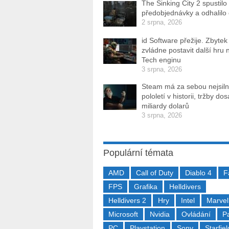
The Sinking City 2 spustilo
předobjednávky a odhalilo
2 srpna, 2026
id Software přežije. Zbytek
zvládne postavit další hru 
Tech enginu
3 srpna, 2026
Steam má za sebou nejsiln
pololetí v historii, tržby do
miliardy dolarů
3 srpna, 2026
Populární témata
AMD
Call of Duty
Diablo 4
F
FPS
Grafika
Helldivers
Helldivers 2
Hry
Intel
Marvel
Microsoft
Nvidia
Ovládání
P
PC
Playstation
Sony
Starfiel