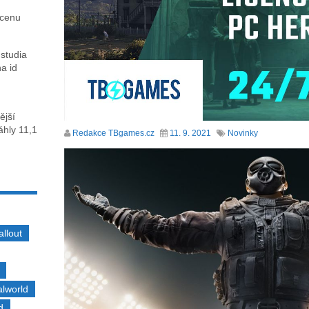
 cenu
 studia
na id
ější
sáhly 11,1
Redakce TBgames.cz
11. 9. 2021
Novinky
allout
alworld
d