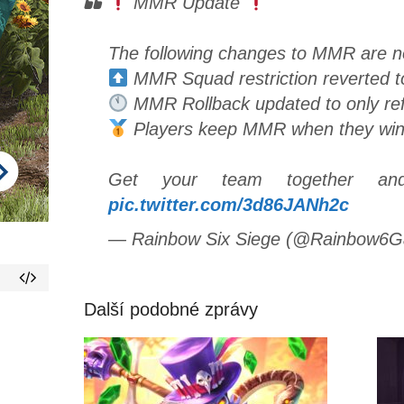
MMR Update
The following changes to MMR are no
MMR Squad restriction reverted 
MMR Rollback updated to only ref
Players keep MMR when they win 
Get your team together an
pic.twitter.com/3d86JANh2c
— Rainbow Six Siege (@Rainbow6
Další podobné zprávy