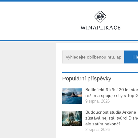
Populární příspěvky
Battlefield 6 křísí 20 let sta
režim a spojuje síly s Top 
9 srpna, 2026
Budoucnost studia Arkane
zůstává nejistá, tvůrci Dis
ale zatím nekončí
2 srpna, 2026