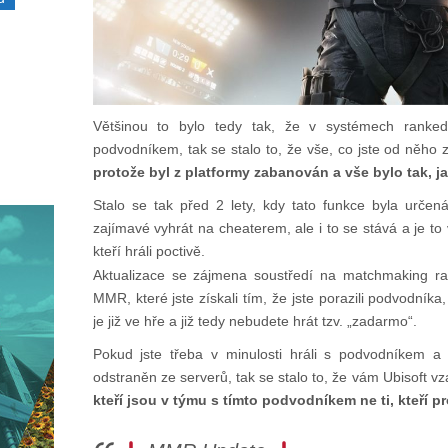
Většinou to bylo tedy tak, že v systémech rankedů
podvodníkem, tak se stalo to, že vše, co jste od něho z
protože byl z platformy zabanován a vše bylo tak, j
Stalo se tak před 2 lety, kdy tato funkce byla urče
zajímavé vyhrát na cheaterem, ale i to se stává a je to 
kteří hráli poctivě.
Aktualizace se zájmena soustředí na matchmaking ra
MMR, které jste získali tím, že jste porazili podvodník
je již ve hře a již tedy nebudete hrát tzv. „zadarmo“.
Pokud jste třeba v minulosti hráli s podvodníkem a p
odstraněn ze serverů, tak se stalo to, že vám Ubisoft vz
kteří jsou v týmu s tímto podvodníkem ne ti, kteří pr