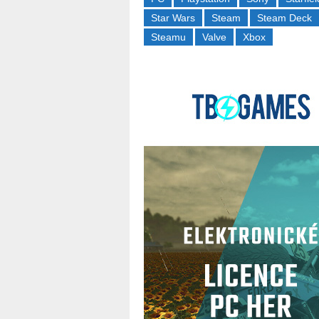
Star Wars
Steam
Steam Deck
Steamu
Valve
Xbox