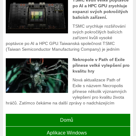
TSMC kvůli velké poptávce
po AI a HPC GPU zrychluje
expanzi svých pokročilých
balicích zařízení.
TSMC urychluje rozšiřování
svých pokročilých balících
zařízení kvůli vysoké
poptávce po AI a HPC GPU.Taiwanská společnost TSMC
(Taiwan Semiconductor Manufacturing Company) je jedním
Nekropole v Path of Exile
přinese velké vylepšení pro
kvalitu hry
Nová aktualizace Path of
Exile s názvem Necropolis
přinese několik významných
vylepšení pro kvalitu života
hráčů. Zatímco čekáme na další zprávy o nadcházejícím
Domů
Aplikace Windows