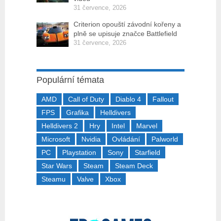
31 července, 2026
Criterion opouští závodní kořeny a
plně se upisuje značce Battlefield
31 července, 2026
Populární témata
AMD
Call of Duty
Diablo 4
Fallout
FPS
Grafika
Helldivers
Helldivers 2
Hry
Intel
Marvel
Microsoft
Nvidia
Ovládání
Palworld
PC
Playstation
Sony
Starfield
Star Wars
Steam
Steam Deck
Steamu
Valve
Xbox