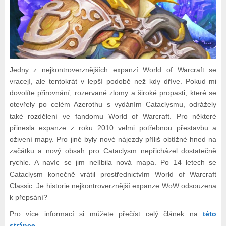
Jedny z nejkontroverznějších expanzí World of Warcraft se
vracejí, ale tentokrát v lepší podobě než kdy dříve. Pokud mi
dovolíte přirovnání, rozervané zlomy a široké propasti, které se
otevřely po celém Azerothu s vydáním Cataclysmu, odrážely
také rozdělení ve fandomu World of Warcraft. Pro některé
přinesla expanze z roku 2010 velmi potřebnou přestavbu a
oživení mapy. Pro jiné byly nové nájezdy příliš obtížné hned na
začátku a nový obsah pro Cataclysm nepřicházel dostatečně
rychle. A navíc se jim nelíbila nová mapa. Po 14 letech se
Cataclysm konečně vrátil prostřednictvím World of Warcraft
Classic. Je historie nejkontroverznější expanze WoW odsouzena
k přepsání?
Pro více informací si můžete přečíst celý článek na
této
stránce
.