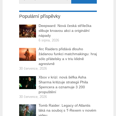
Populární příspěvky
Deepward: Nová česká střílečka
slibuje krvavou akci a originální
nápady
6 srpna, 2026
Arc Raiders přidává dlouho
žádanou funkci matchmakingu: hraj
sólo přátelsky a v triu klidně
agresivně
30 července, 2026
Xbox v krizi: nová šéfka Asha
Sharma kritizuje strategii Phila
Spencera a oznamuje 3 200
propuštění
30 července, 2026
Tomb Raider: Legacy of Atlantis
láká na souboj s T-Rexem v novém
videu