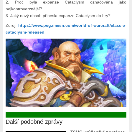
2. Proč byla expanze Cataclysm označována jako
nejkontroverznější?
3. Jaký nový obsah přinesla expanze Cataclysm do hry?
Zdroj:
https://www.pcgamesn.com/world-of-warcraft/classic-
cataclysm-released
Další podobné zprávy