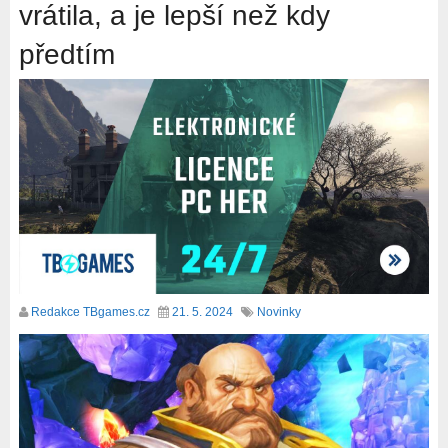
vrátila, a je lepší než kdy
předtím
Redakce TBgames.cz
21. 5. 2024
Novinky