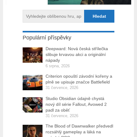
Populární příspěvky
Deepward: Nová česká střílečka
slibuje krvavou akci a originální
nápady
6 srpna, 2026
Criterion opouští závodní kořeny a
plně se upisuje značce Battlefield
31 července, 2026
Studio Obsidian údajně chystá
nový díl série Fallout, Avowed 2
padl za oběť
31 července, 2026
The Blood of Dawnwalker předvedl
rozsáhlý gameplay a láká na