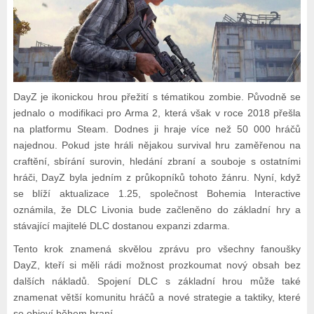
DayZ je ikonickou hrou přežití s tématikou zombie. Původně se
jednalo o modifikaci pro Arma 2, která však v roce 2018 přešla
na platformu Steam. Dodnes ji hraje více než 50 000 hráčů
najednou. Pokud jste hráli nějakou survival hru zaměřenou na
craftění, sbírání surovin, hledání zbraní a souboje s ostatními
hráči, DayZ byla jedním z průkopníků tohoto žánru. Nyní, když
se blíží aktualizace 1.25, společnost Bohemia Interactive
oznámila, že DLC Livonia bude začleněno do základní hry a
stávající majitelé DLC dostanou expanzi zdarma.
Tento krok znamená skvělou zprávu pro všechny fanoušky
DayZ, kteří si měli rádi možnost prozkoumat nový obsah bez
dalších nákladů. Spojení DLC s základní hrou může také
znamenat větší komunitu hráčů a nové strategie a taktiky, které
se objeví během hraní.