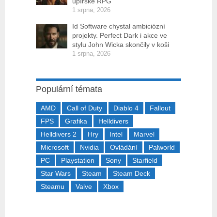
upírské RPG
1 srpna, 2026
Id Software chystal ambiciózní
projekty. Perfect Dark i akce ve
stylu John Wicka skončily v koši
1 srpna, 2026
Populární témata
AMD
Call of Duty
Diablo 4
Fallout
FPS
Grafika
Helldivers
Helldivers 2
Hry
Intel
Marvel
Microsoft
Nvidia
Ovládání
Palworld
PC
Playstation
Sony
Starfield
Star Wars
Steam
Steam Deck
Steamu
Valve
Xbox