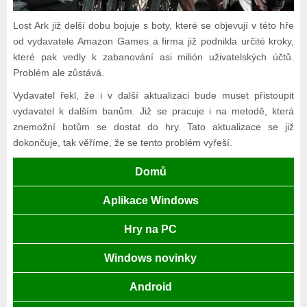
Lost Ark již delší dobu bojuje s boty, které se objevují v této hře
od vydavatele Amazon Games a firma již podnikla určité kroky,
které pak vedly k zabanování asi milión uživatelských účtů.
Problém ale zůstává.
Vydavatel řekl, že i v další aktualizaci bude muset přistoupit
vydavatel k dalším banům. Již se pracuje i na metodě, která
znemožní botům se dostat do hry. Tato aktualizace se již
dokončuje, tak věříme, že se tento problém vyřeší.
Domů
Aplikace Windows
Hry na PC
Windows novinky
Android