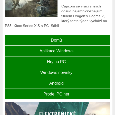
Capcom se vrací s jejich
dosud nejambicióznějším
titulem Dragon's Dogma 2,
který tento týden vychází na
PS5, Xbox Series X|S a PC. Sáhli
Domů
Aplikace Windows
Hry na PC
Windows novinky
Android
Prodej PC her