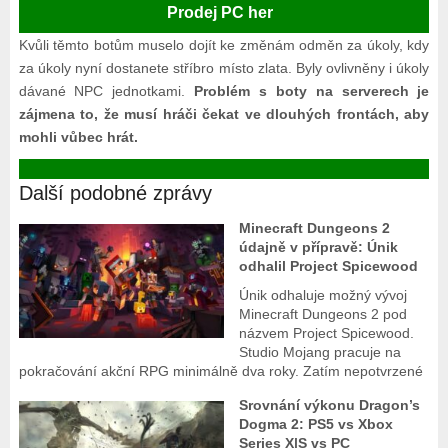
Prodej PC her
Kvůli těmto botům muselo dojít ke změnám odměn za úkoly, kdy
za úkoly nyní dostanete stříbro místo zlata. Byly ovlivněny i úkoly
dávané NPC jednotkami.
Problém s boty na serverech je
zájmena to, že musí hráči čekat ve dlouhých frontách, aby
mohli vůbec hrát.
Další podobné zprávy
Minecraft Dungeons 2
údajně v přípravě: Únik
odhalil Project Spicewood
Únik odhaluje možný vývoj
Minecraft Dungeons 2 pod
názvem Project Spicewood.
Studio Mojang pracuje na
pokračování akční RPG minimálně dva roky. Zatím nepotvrzené
Srovnání výkonu Dragon’s
Dogma 2: PS5 vs Xbox
Series X|S vs PC