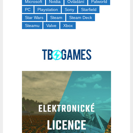
Microsoft
Nvidia
Ovládání
Palworld
PC
Playstation
Sony
Starfield
Star Wars
Steam
Steam Deck
Steamu
Valve
Xbox