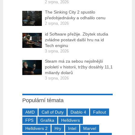
2 srpna, 2026
The Sinking City 2 spustilo
předobjednávky a odhalilo cenu
2 srpna, 2026
id Software přežije. Zbytek studia
zvládne postavit další hru na id
Tech enginu
3 srpna, 2026
Steam má za sebou nejsilnější
pololetí v historii, tržby dosáhly 11,1
miliardy dolarů
3 srpna, 2026
Populární témata
AMD
Call of Duty
Diablo 4
Fallout
FPS
Grafika
Helldivers
Helldivers 2
Hry
Intel
Marvel