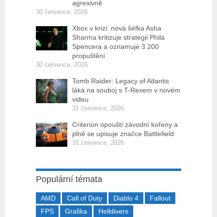
agresivně
30 července, 2026
Xbox v krizi: nová šéfka Asha
Sharma kritizuje strategii Phila
Spencera a oznamuje 3 200
propuštění
30 července, 2026
Tomb Raider: Legacy of Atlantis
láká na souboj s T-Rexem v novém
videu
31 července, 2026
Criterion opouští závodní kořeny a
plně se upisuje značce Battlefield
31 července, 2026
Populární témata
AMD
Call of Duty
Diablo 4
Fallout
FPS
Grafika
Helldivers