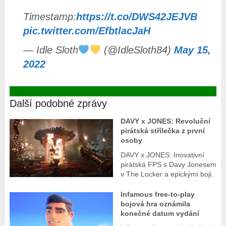
Timestamp:
https://t.co/DWS42JEJVB
pic.twitter.com/EfbtlacJaH
— Idle Sloth
(@IdleSloth84)
May 15,
2022
Další podobné zprávy
DAVY x JONES: Revoluční
pirátská střílečka z první
osoby
DAVY x JONES: Inovativní
pirátská FPS s Davy Jonesem
v The Locker a epickými boji.
Infamous free-to-play
bojová hra oznámila
konečné datum vydání