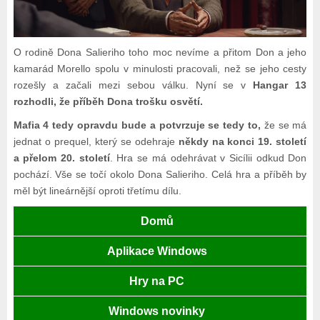
O rodině Dona Salieriho toho moc nevíme a přitom Don a jeho
kamarád Morello spolu v minulosti pracovali, než se jeho cesty
rozešly a začali mezi sebou válku. Nyní se v
Hangar 13
rozhodli, že příběh Dona trošku osvětí.
Mafia 4 tedy opravdu bude a potvrzuje se tedy to,
že se má
jednat o prequel, který se odehraje
někdy na konci 19. století
a přelom 20. století
. Hra se má odehrávat v Sicílii odkud Don
pochází. Vše se točí okolo Dona Salieriho. Celá hra a příběh by
měl být lineárnější oproti třetímu dílu.
Domů
Aplikace Windows
Hry na PC
Windows novinky