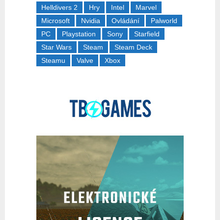
Helldivers 2
Hry
Intel
Marvel
Microsoft
Nvidia
Ovládání
Palworld
PC
Playstation
Sony
Starfield
Star Wars
Steam
Steam Deck
Steamu
Valve
Xbox