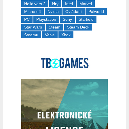
Helldivers 2
Hry
Intel
Marvel
Microsoft
Nvidia
Ovládání
Palworld
PC
Playstation
Sony
Starfield
Star Wars
Steam
Steam Deck
Steamu
Valve
Xbox