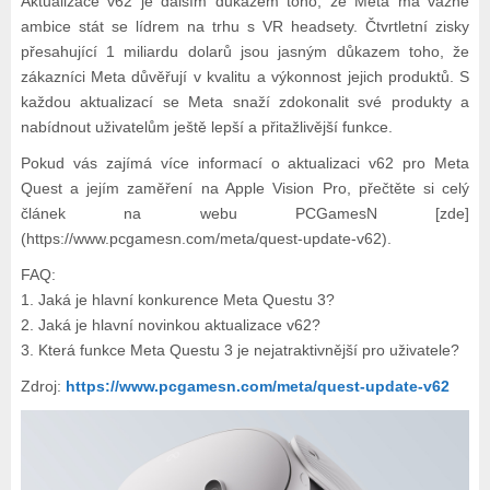
Aktualizace v62 je dalším důkazem toho, že Meta má vážné
ambice stát se lídrem na trhu s VR headsety. Čtvrtletní zisky
přesahující 1 miliardu dolarů jsou jasným důkazem toho, že
zákazníci Meta důvěřují v kvalitu a výkonnost jejich produktů. S
každou aktualizací se Meta snaží zdokonalit své produkty a
nabídnout uživatelům ještě lepší a přitažlivější funkce.
Pokud vás zajímá více informací o aktualizaci v62 pro Meta
Quest a jejím zaměření na Apple Vision Pro, přečtěte si celý
článek na webu PCGamesN [zde]
(https://www.pcgamesn.com/meta/quest-update-v62).
FAQ:
1. Jaká je hlavní konkurence Meta Questu 3?
2. Jaká je hlavní novinkou aktualizace v62?
3. Která funkce Meta Questu 3 je nejatraktivnější pro uživatele?
Zdroj:
https://www.pcgamesn.com/meta/quest-update-v62