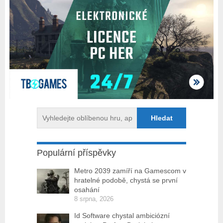
Populární příspěvky
Metro 2039 zamíří na Gamescom v
hratelné podobě, chystá se první
osahání
8 srpna, 2026
Id Software chystal ambiciózní