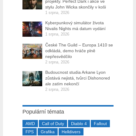
projekty. Perfect Dark i akce ve
stylu John Wicka skončily v koši
1 srpna, 2026
Kyberpunkový simulátor života
Nivalis Nights má datum vydání
1 srpna, 2026
České The Guild – Europa 1410 se
odkládá, demo hráče plně
nepřesvědčilo
2 srpna, 2026
Budoucnost studia Arkane Lyon
zůstává nejistá, tvůrci Dishonored
ale zatím nekončí
2 srpna, 2026
Populární témata
AMD
Call of Duty
Diablo 4
Fallout
FPS
Grafika
Helldivers