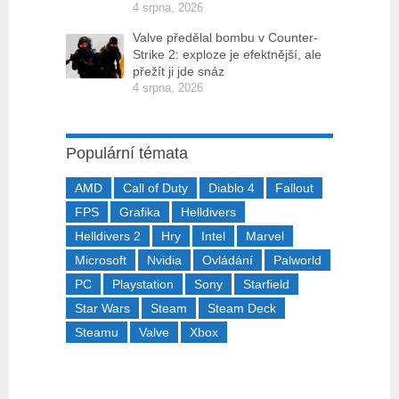
4 srpna, 2026
Valve předělal bombu v Counter-
Strike 2: exploze je efektnější, ale
přežít ji jde snáz
4 srpna, 2026
Populární témata
AMD
Call of Duty
Diablo 4
Fallout
FPS
Grafika
Helldivers
Helldivers 2
Hry
Intel
Marvel
Microsoft
Nvidia
Ovládání
Palworld
PC
Playstation
Sony
Starfield
Star Wars
Steam
Steam Deck
Steamu
Valve
Xbox