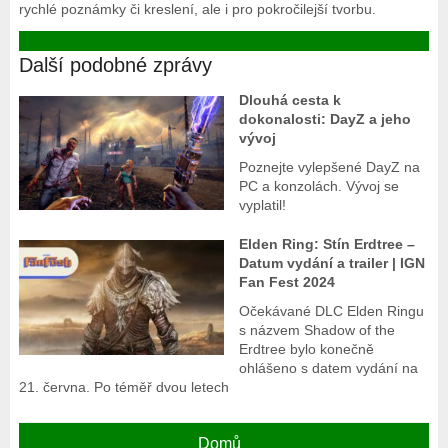
rychlé poznámky či kreslení, ale i pro pokročilejší tvorbu.
Další podobné zprávy
Dlouhá cesta k
dokonalosti: DayZ a jeho
vývoj
Poznejte vylepšené DayZ na
PC a konzolách. Vývoj se
vyplatil!
Elden Ring: Stín Erdtree –
Datum vydání a trailer | IGN
Fan Fest 2024
Očekávané DLC Elden Ringu
s názvem Shadow of the
Erdtree bylo konečně
ohlášeno s datem vydání na
21. června. Po téměř dvou letech
Domů