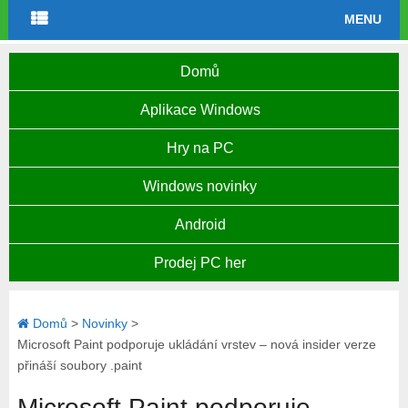
MENU
Domů
Aplikace Windows
Hry na PC
Windows novinky
Android
Prodej PC her
Domů
>
Novinky
>
Microsoft Paint podporuje ukládání vrstev – nová insider verze
přináší soubory .paint
Microsoft Paint podporuje