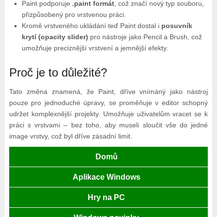
Paint podporuje
.paint formát
, což značí nový typ souboru,
přizpůsobený pro vrstvenou práci.
Kromě vrstveného ukládání teď Paint dostal i
posuvník
krytí (opacity slider)
pro nástroje jako Pencil a Brush, což
umožňuje preciznější vrstvení a jemnější efekty.
Proč je to důležité?
Tato změna znamená, že Paint, dříve vnímáný jako nástroj
pouze pro jednoduché úpravy, se proměňuje v editor schopný
udržet komplexnější projekty. Umožňuje uživatelům vracet se k
práci s vrstvami – bez toho, aby museli sloučit vše do jedné
image vrstvy, což byl dříve zásadní limit.
Domů
Aplikace Windows
Hry na PC