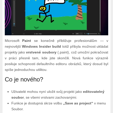
Microsoft
Paint
se konečně přibližuje profesionálům — v
nejnovější
Windows Insider build
totiž přibyla možnost ukládat
projekty jako
vrstvené soubory
(.paint), což umožní pokračovat
v práci přesně tam, kde jste skončili. Nová funkce výrazně
posiluje schopnosti defaultního editoru obrázků, který dosud byl
spíše jednoduchou utilitou.
Co je nového?
Uživatelé mohou nyní uložit svůj projekt jako
editovatelný
soubor
, se všemi vrstvami zachovanými.
Funkce je dostupná skrze volbu
„Save as project“
v menu
Soubor.