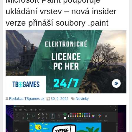
ukládání vrstev – nová insider
verze přináší soubory .paint
Redakce TBgames.cz
30. 9. 2025
Novinky