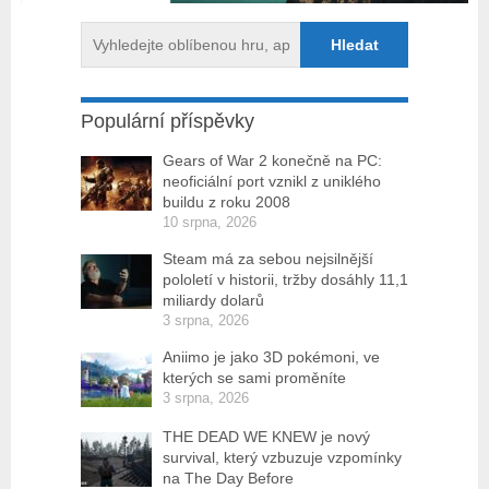
Populární příspěvky
Gears of War 2 konečně na PC:
neoficiální port vznikl z uniklého
buildu z roku 2008
10 srpna, 2026
Steam má za sebou nejsilnější
pololetí v historii, tržby dosáhly 11,1
miliardy dolarů
3 srpna, 2026
Aniimo je jako 3D pokémoni, ve
kterých se sami proměníte
3 srpna, 2026
THE DEAD WE KNEW je nový
survival, který vzbuzuje vzpomínky
na The Day Before