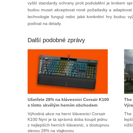
vyšší standardy ochrany proti podvádění je krokem sp
budou muset akceptovat nové požadavky a adaptovat s
technologie fungují nebo jaké konkrétní hry budou v
podívat na detaily.
Další podobné zprávy
Ušetřete 28% na klávesnici Corsair K100
The 
s tímto skvělým herním obchodem
Výra
Výhodná akce na herní klávesnici Corsair
The 
K100 Nyní je ta správná doba koupit jednu
lepš
z nejlepších herních klávesnic, s dostupnou
nižš
slevou 28% na vlajkovou