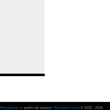
Winaplikace.cz
patřící do skupiny
TBcreative Invest
© 2020 - 2026.