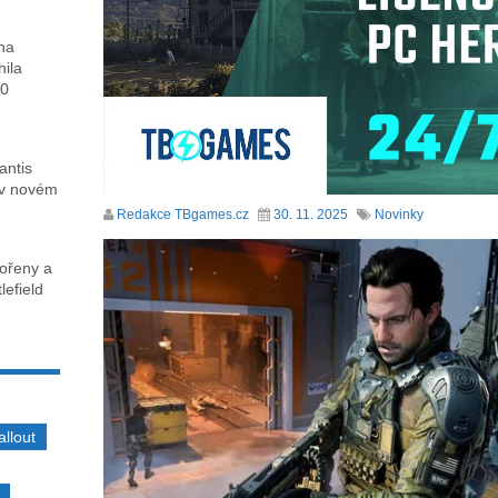
ha
hila
00
antis
 v novém
Redakce TBgames.cz
30. 11. 2025
Novinky
kořeny a
lefield
allout