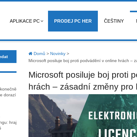
APLIKACE PC
PRODEJ PC HER
ČEŠTINY
Domů
>
Novinky
>
Microsoft posiluje boj proti podvádění v online hrách – 
Microsoft posiluje boj proti 
hrách – zásadní změny pro h
 konečně
e dorazí
o
gu: hraj
ě