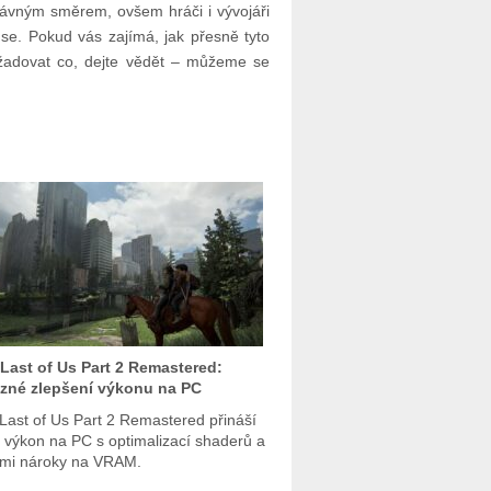
rávným směrem, ovšem hráči i vývojáři
e. Pokud vás zajímá, jak přesně tyto
yžadovat co, dejte vědět – můžeme se
Last of Us Part 2 Remastered:
zné zlepšení výkonu na PC
Last of Us Part 2 Remastered přináší
í výkon na PC s optimalizací shaderů a
ími nároky na VRAM.​