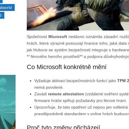
alworld
d
Společnost
Microsoft
nedávno oznámila zásadní rozšíř
hrách, která výrazně posouvají hranice toho, jaká data
jak hluboce se systém bezpečnosti integruje s hardwar
** férového herního prostředí** a podpora důvěryhodnýc
Co Microsoft konkrétně mění
Vyžaduje aktivaci bezpečnostních funkcí jako
TPM 2
nemá povolené.
Zavádí
remote attestation
(vzdálené ověření systé
firmware hráče splňují požadavky pro férové hraní.
Upozorňuje, že tato opatření už nejsou jen voliteln
pravděpodobně standardem v online hrách budoucn
Proč tyto změny přicházejí