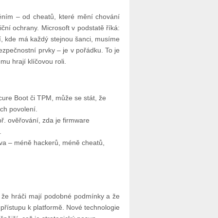
ěním – od cheatů, které mění chování
diční ochrany. Microsoft v podstatě říká:
, kde má každý stejnou šanci, musíme
ezpečnostní prvky – je v pořádku. To je
 hrají klíčovou roli.
ure Boot či TPM, může se stát, že
ch povolení.
ř. ověřování, zda je firmware
.
ráva – méně hackerů, méně cheatů,
, že hráči mají podobné podmínky a že
 přístupu k platformě. Nové technologie