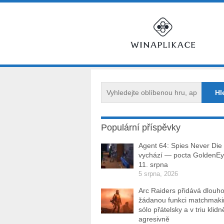
Populární příspěvky
Agent 64: Spies Never Die
vychází — pocta GoldenEy
11. srpna
5 srpna, 2026
Arc Raiders přidává dlouh
žádanou funkci matchmakin
sólo přátelsky a v triu klidn
agresivně