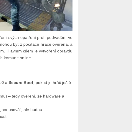
ení svých opatření proti podvádění ve
 mohou být z počítače hráče ověřena, a
em. Hlavním cílem je vytvoření opravdu
h komunit online.
.0
a
Secure Boot
, pokud je hráč ještě
mu) – tedy ověření, že hardware a
á „bonusová“, ale budou
osti.