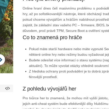
Online hraní dnes čelí masivnímu problému s podvád
hry, až po sofistikovanější nástroje, které obcházejí tra
pokud chceme vývojářům a hráčům nabídnout prostředí
zajistit, že základní stav vašeho PC – firmware, BIOS, b
důvodem, proč právě TPM, Secure Boot a ověření systému
Co to znamená pro hráče
Pokud máte starší hardware nebo máte vypnuté Sec
některé online hry nebo režimy budou vyžadovat jeji
Budete odesílat více informací o stavu systému (nap
aktuální). To může vyvolat otázky ohledně soukromí
Z hlediska ochrany proti podvádění je to dobrá zp
férovější prostředí.
Z pohledu vývojářů her
Pro tvůrce her to znamená, že mohou mít vyšší jistotu
jejich anti-cheat systém bude efektivnější díky hlubšímu