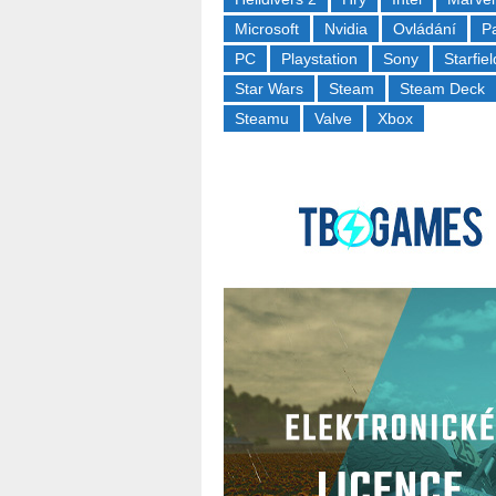
Microsoft
Nvidia
Ovládání
P
PC
Playstation
Sony
Starfiel
Star Wars
Steam
Steam Deck
Steamu
Valve
Xbox