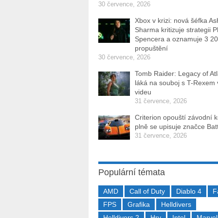
30 července, 2026
Xbox v krizi: nová šéfka As
Sharma kritizuje strategii P
Spencera a oznamuje 3 2
propuštění
30 července, 2026
Tomb Raider: Legacy of Atl
láká na souboj s T-Rexem
videu
31 července, 2026
Criterion opouští závodní 
plně se upisuje značce Batt
31 července, 2026
Populární témata
AMD
Call of Duty
Diablo 4
F
FPS
Grafika
Helldivers
Helldivers 2
Hry
Intel
Marvel