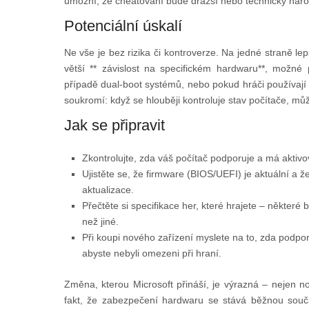
umožní, že cheatování bude dražší nebo technicky nároč
Potenciální úskalí
Ne vše je bez rizika či kontroverze. Na jedné straně le
větší ** závislost na specifickém hardwaru**, možné 
případě dual-boot systémů, nebo pokud hráči používají
soukromí: když se hlouběji kontroluje stav počítače, můž
Jak se připravit
Zkontrolujte, zda váš počítač podporuje a má akti
Ujistěte se, že firmware (BIOS/UEFI) je aktuální a 
aktualizace.
Přečtěte si specifikace her, které hrajete – někter
než jiné.
Při koupi nového zařízení myslete na to, zda podpo
abyste nebyli omezeni při hraní.
Změna, kterou Microsoft přináší, je výrazná – nejen no
fakt, že zabezpečení hardwaru se stává běžnou souč