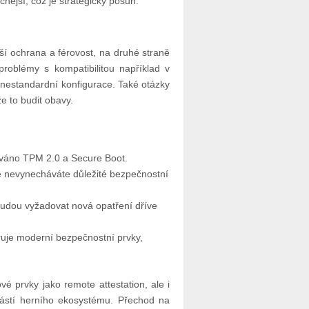
nější, což je strategický posun.
pší ochrana a férovost, na druhé straně
problémy s kompatibilitou například v
 nestandardní konfigurace. Také otázky
e to budit obavy.
vováno TPM 2.0 a Secure Boot.
že nevynecháváte důležité bezpečnostní
é budou vyžadovat nová opatření dříve
ruje moderní bezpečnostní prvky,
vé prvky jako remote attestation, ale i
ástí herního ekosystému. Přechod na