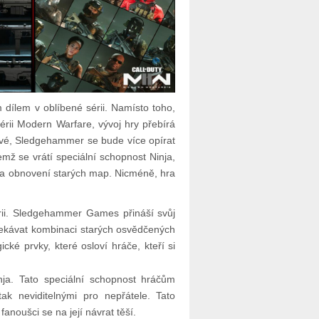
m dílem v oblíbené sérii. Namísto toho,
sérii Modern Warfare, vývoj hry přebírá
vé, Sledgehammer se bude více opírat
emž se vrátí speciální schopnost Ninja,
 na obnovení starých map. Nicméně, hra
ii. Sledgehammer Games přináší svůj
očekávat kombinaci starých osvědčených
cké prvky, které osloví hráče, kteří si
ja. Tato speciální schopnost hráčům
k neviditelnými pro nepřátele. Tato
fanoušci se na její návrat těší.