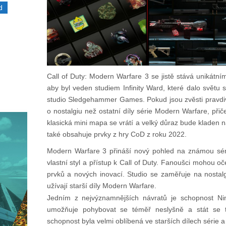
d
Call of Duty: Modern Warfare 3 se jistě stává unikátní
aby byl veden studiem Infinity Ward, které dalo světu 
studio Sledgehammer Games. Pokud jsou zvěsti pravdi
o nostalgiu než ostatní díly série Modern Warfare, přič
klasická mini mapa se vrátí a velký důraz bude kladen
také obsahuje prvky z hry CoD z roku 2022.
Modern Warfare 3 přináší nový pohled na známou sér
vlastní styl a přístup k Call of Duty. Fanoušci mohou 
prvků a nových inovací. Studio se zaměřuje na nostalgi
užívají starší díly Modern Warfare.
Jedním z nejvýznamnějších návratů je schopnost Nin
umožňuje pohybovat se téměř neslyšně a stát se ta
schopnost byla velmi oblíbená ve starších dílech série a 