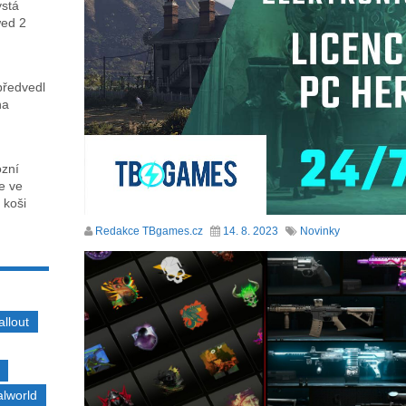
ystá
wed 2
předvedl
na
ózní
ce ve
 koši
Redakce TBgames.cz
14. 8. 2023
Novinky
allout
alworld