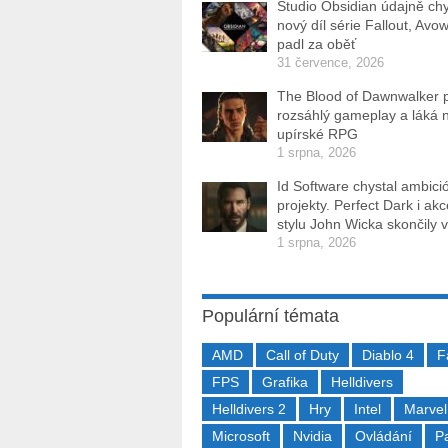
Studio Obsidian údajně ch
nový díl série Fallout, Avo
padl za oběť
31 července, 2026
The Blood of Dawnwalker 
rozsáhlý gameplay a láká 
upírské RPG
1 srpna, 2026
Id Software chystal ambici
projekty. Perfect Dark i ak
stylu John Wicka skončily v
1 srpna, 2026
Populární témata
AMD
Call of Duty
Diablo 4
F
FPS
Grafika
Helldivers
Helldivers 2
Hry
Intel
Marvel
Microsoft
Nvidia
Ovládání
P