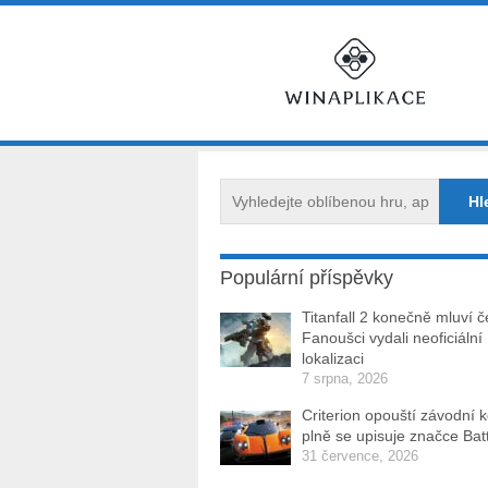
Populární příspěvky
Titanfall 2 konečně mluví č
Fanoušci vydali neoficiální
lokalizaci
7 srpna, 2026
Criterion opouští závodní 
plně se upisuje značce Batt
31 července, 2026