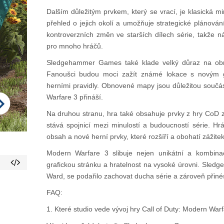
Dalším důležitým prvkem, který se vrací, je klasická 
přehled o jejich okolí a umožňuje strategické plánová
kontroverzních změn ve starších dílech série, takže n
pro mnoho hráčů.
Sledgehammer Games také klade velký důraz na obno
Fanoušci budou moci zažít známé lokace s novým 
herními pravidly. Obnovené mapy jsou důležitou součás
Warfare 3 přináší.
Na druhou stranu, hra také obsahuje prvky z hry CoD
stává spojnicí mezi minulostí a budoucností série. H
obsah a nové herní prvky, které rozšíří a obohatí zážitek
Modern Warfare 3 slibuje nejen unikátní a kombinac
grafickou stránku a hratelnost na vysoké úrovni. Sledg
Ward, se podařilo zachovat ducha série a zároveň přinést
FAQ:
1. Které studio vede vývoj hry Call of Duty: Modern War