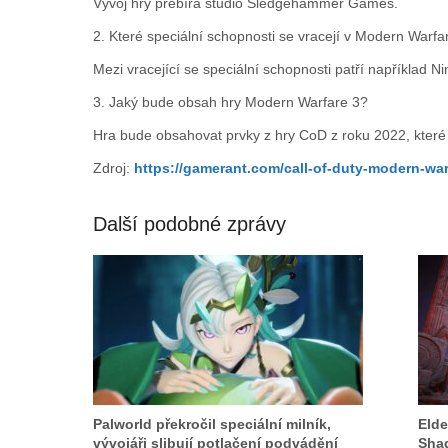
Vývoj hry přebírá studio Sledgehammer Games.
2. Které speciální schopnosti se vracejí v Modern Warfa
Mezi vracející se speciální schopnosti patří například Ni
3. Jaký bude obsah hry Modern Warfare 3?
Hra bude obsahovat prvky z hry CoD z roku 2022, které 
Zdroj:
https://gamerant.com/call-of-duty-modern-war
Další podobné zprávy
Palworld překročil speciální milník,
Elde
vývojáři slibují potlačení podvádění
Shad