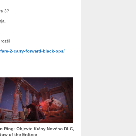
re 3?
nja.
rozší
fare-2-carry-forward-black-ops/
n Ring: Objevte Krásy Nového DLC,
ow of the Erdtree