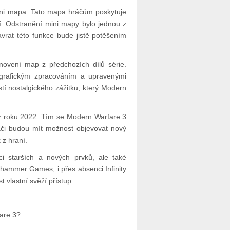
mini mapa. Tato mapa hráčům poskytuje
ní. Odstranění mini mapy bylo jednou z
ávrat této funkce bude jistě potěšením
vení map z předchozích dílů série.
grafickým zpracováním a upravenými
tí nostalgického zážitku, který Modern
 z roku 2022. Tím se Modern Warfare 3
ráči budou mít možnost objevovat nový
 z hraní.
i starších a nových prvků, ale také
ehammer Games, i přes absenci Infinity
 vlastní svěží přístup.
fare 3?