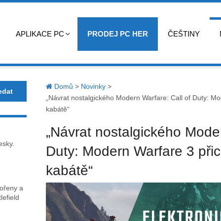
APLIKACE PC
PRODEJ PC HER
ČEŠTINY
Domů
>
Novinky
>
„Návrat nostalgického Modern Warfare: Call of Duty: M
kabátě“
„Návrat nostalgického Moder
esky.
Duty: Modern Warfare 3 při
kabátě“
kořeny a
lefield