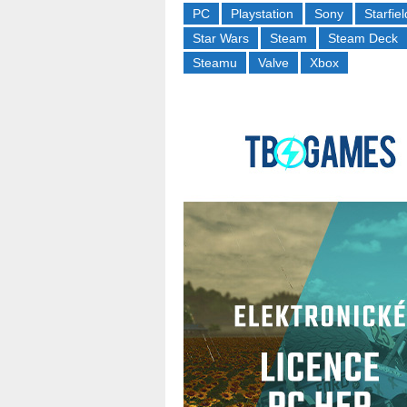
PC
Playstation
Sony
Starfiel
Star Wars
Steam
Steam Deck
Steamu
Valve
Xbox