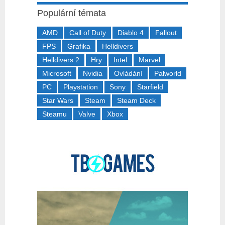
Populární témata
AMD
Call of Duty
Diablo 4
Fallout
FPS
Grafika
Helldivers
Helldivers 2
Hry
Intel
Marvel
Microsoft
Nvidia
Ovládání
Palworld
PC
Playstation
Sony
Starfield
Star Wars
Steam
Steam Deck
Steamu
Valve
Xbox