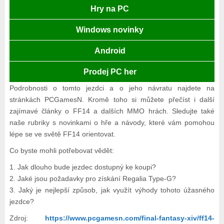
Hry na PC
Windows novinky
Android
Prodej PC her
Podrobnosti o tomto jezdci a o jeho návratu najdete na
stránkách PCGamesN. Kromě toho si můžete přečíst i další
zajímavé články o FF14 a dalších MMO hrách. Sledujte také
naše rubriky s novinkami o hře a návody, které vám pomohou
lépe se ve světě FF14 orientovat.
Co byste mohli potřebovat vědět:
1. Jak dlouho bude jezdec dostupný ke koupi?
2. Jaké jsou požadavky pro získání Regalia Type-G?
3. Jaký je nejlepší způsob, jak využít výhody tohoto úžasného
jezdce?
Zdroj:
https://www.pcgamesn.com/final-fantasy-xiv/ff14-