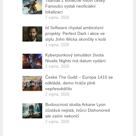
Titanfall 2 konečně mluví česky.
Fanoušci vydali neoficiální
lokalizaci
7 srpna, 2026
Id Software chystal ambiciózní
projekty. Perfect Dark i akce ve
stylu John Wicka skončily v koši
1 srpna, 2026
Kyberpunkový simulátor života
Nivalis Nights má datum vydání
1 srpna, 2026
České The Guild – Europa 1410 se
odkládá, demo hráče plně
nepřesvědčilo
2 srpna, 2026
Budoucnost studia Arkane Lyon
zůstává nejistá, tvůrci Dishonored
ale zatím nekončí
2 srpna, 2026