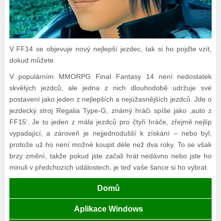
V FF14 se objevuje nový nejlepší jezdec, tak si ho pojďte vzít,
dokud můžete
V populárním MMORPG Final Fantasy 14 není nedostatek
skvělých jezdců, ale jedna z nich dlouhodobě udržuje své
postavení jako jeden z nejlepších a nejúžasnějších jezdců. Jde o
jezdecký stroj Regalia Type-G, známý hráči spíše jako ‚auto z
FF15‘. Je to jeden z mála jezdců pro čtyři hráče, zřejmě nejlíp
vypadající, a zároveň je nejjednodušší k získání – nebo byl,
protože už ho není možné koupit déle než dva roky. To se však
brzy změní, takže pokud jste začali hrát nedávno nebo jste ho
minuli v předchozích událostech, je teď vaše šance si ho vybrat.
Domů
Aplikace Windows