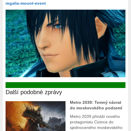
regalia-mount-event
Další podobné zprávy
Metro 2039: Temný návrat
do moskevského podzemí
Metro 2039 přináší nového
protagonistu Cizince do
sjednoceného moskevského