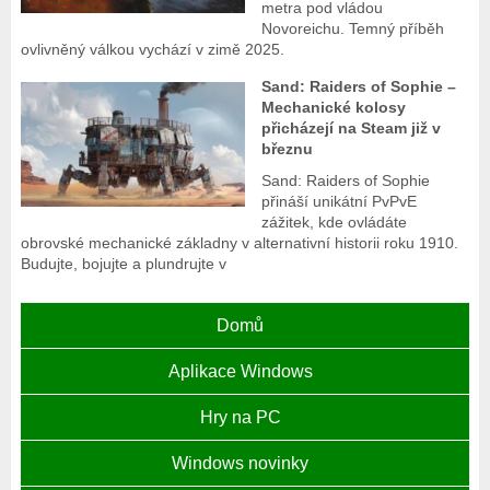
metra pod vládou
Novoreichu. Temný příběh
ovlivněný válkou vychází v zimě 2025.
Sand: Raiders of Sophie –
Mechanické kolosy
přicházejí na Steam již v
březnu
Sand: Raiders of Sophie
přináší unikátní PvPvE
zážitek, kde ovládáte
obrovské mechanické základny v alternativní historii roku 1910.
Budujte, bojujte a plundrujte v
Domů
Aplikace Windows
Hry na PC
Windows novinky