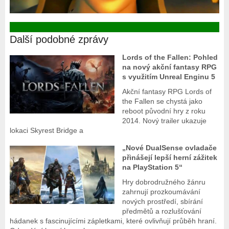
Další podobné zprávy
Lords of the Fallen: Pohled
na nový akční fantasy RPG
s využitím Unreal Enginu 5
Akční fantasy RPG Lords of
the Fallen se chystá jako
reboot původní hry z roku
2014. Nový trailer ukazuje
lokaci Skyrest Bridge a
„Nové DualSense ovladače
přinášejí lepší herní zážitek
na PlayStation 5“
Hry dobrodružného žánru
zahrnují prozkoumávání
nových prostředí, sbírání
předmětů a rozlušťování
hádanek s fascinujícími zápletkami, které ovlivňují průběh hraní.