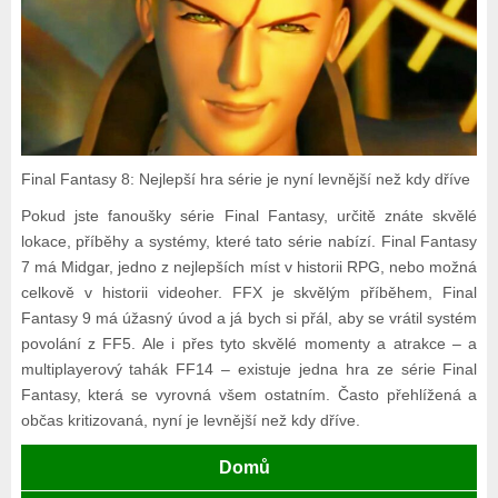
Final Fantasy 8: Nejlepší hra série je nyní levnější než kdy dříve
Pokud jste fanoušky série Final Fantasy, určitě znáte skvělé
lokace, příběhy a systémy, které tato série nabízí. Final Fantasy
7 má Midgar, jedno z nejlepších míst v historii RPG, nebo možná
celkově v historii videoher. FFX je skvělým příběhem, Final
Fantasy 9 má úžasný úvod a já bych si přál, aby se vrátil systém
povolání z FF5. Ale i přes tyto skvělé momenty a atrakce – a
multiplayerový tahák FF14 – existuje jedna hra ze série Final
Fantasy, která se vyrovná všem ostatním. Často přehlížená a
občas kritizovaná, nyní je levnější než kdy dříve.
Domů