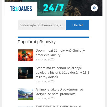
Populární příspěvky
Doom mezi 25 nejvlivnějšími díly
americké kultury
9 srpna, 2026
Steam má za sebou nejsilnější
pololetí v historii, tržby dosáhly 11,1
miliardy dolarů
3 srpna, 2026
Aniimo je jako 3D pokémoni, ve
kterých se sami proměníte
3 srpna, 2026
THE DEAD WE KNEW je nový