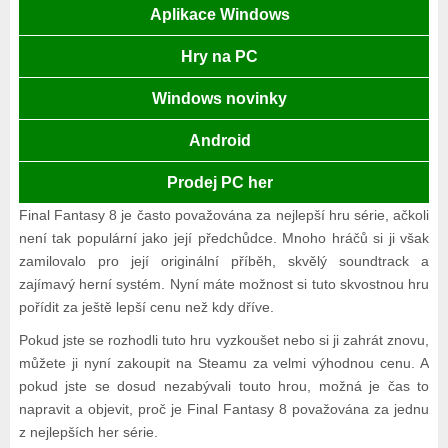
Aplikace Windows
Hry na PC
Windows novinky
Android
Prodej PC her
Final Fantasy 8 je často považována za nejlepší hru série, ačkoli
není tak populární jako její předchůdce. Mnoho hráčů si ji však
zamilovalo pro její originální příběh, skvělý soundtrack a
zajímavý herní systém. Nyní máte možnost si tuto skvostnou hru
pořídit za ještě lepší cenu než kdy dříve.
Pokud jste se rozhodli tuto hru vyzkoušet nebo si ji zahrát znovu,
můžete ji nyní zakoupit na Steamu za velmi výhodnou cenu. A
pokud jste se dosud nezabývali touto hrou, možná je čas to
napravit a objevit, proč je Final Fantasy 8 považována za jednu
z nejlepších her série.