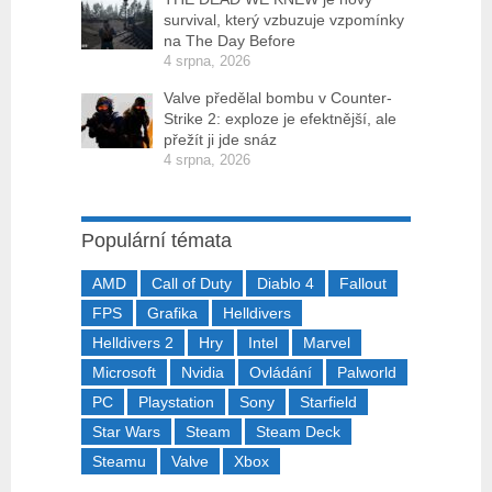
survival, který vzbuzuje vzpomínky
na The Day Before
4 srpna, 2026
Valve předělal bombu v Counter-
Strike 2: exploze je efektnější, ale
přežít ji jde snáz
4 srpna, 2026
Populární témata
AMD
Call of Duty
Diablo 4
Fallout
FPS
Grafika
Helldivers
Helldivers 2
Hry
Intel
Marvel
Microsoft
Nvidia
Ovládání
Palworld
PC
Playstation
Sony
Starfield
Star Wars
Steam
Steam Deck
Steamu
Valve
Xbox