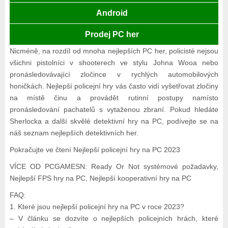
Android
Prodej PC her
Nicméně, na rozdíl od mnoha nejlepších PC her, policisté nejsou
všichni pistolníci v shooterech ve stylu Johna Wooa nebo
pronásledovávající zločince v rychlých automobilových
honičkách. Nejlepší policejní hry vás často vidí vyšetřovat zločiny
na místě činu a provádět rutinní postupy namísto
pronásledování pachatelů s vytaženou zbraní. Pokud hledáte
Sherlocka a další skvělé detektivní hry na PC, podívejte se na
náš seznam nejlepších detektivních her.
Pokračujte ve čtení Nejlepší policejní hry na PC 2023
VÍCE OD PCGAMESN: Ready Or Not systémové požadavky,
Nejlepší FPS hry na PC, Nejlepší kooperativní hry na PC
FAQ:
1. Které jsou nejlepší policejní hry na PC v roce 2023?
– V článku se dozvíte o nejlepších policejních hrách, které