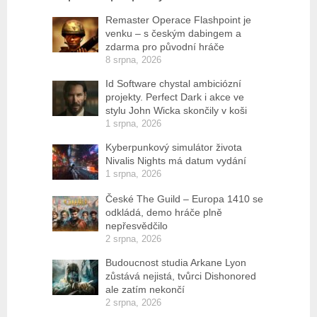
Remaster Operace Flashpoint je
venku – s českým dabingem a
zdarma pro původní hráče
8 srpna, 2026
Id Software chystal ambiciózní
projekty. Perfect Dark i akce ve
stylu John Wicka skončily v koši
1 srpna, 2026
Kyberpunkový simulátor života
Nivalis Nights má datum vydání
1 srpna, 2026
České The Guild – Europa 1410 se
odkládá, demo hráče plně
nepřesvědčilo
2 srpna, 2026
Budoucnost studia Arkane Lyon
zůstává nejistá, tvůrci Dishonored
ale zatím nekončí
2 srpna, 2026