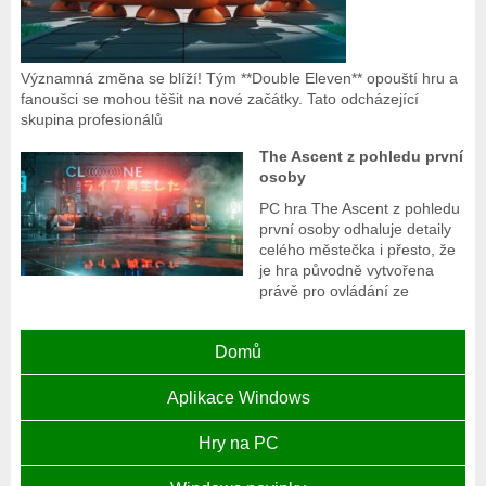
Významná změna se blíží! Tým **Double Eleven** opouští hru a
fanoušci se mohou těšit na nové začátky. Tato odcházející
skupina profesionálů
The Ascent z pohledu první
osoby
PC hra The Ascent z pohledu
první osoby odhaluje detaily
celého městečka i přesto, že
je hra původně vytvořena
právě pro ovládání ze
Domů
Aplikace Windows
Hry na PC