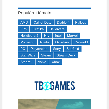
Populární témata
AMD
Call of Duty
Diablo 4
Fallout
FPS
Grafika
Helldivers
Helldivers 2
Hry
Intel
Marvel
Microsoft
Nvidia
Ovládání
Palworld
PC
Playstation
Sony
Starfield
Star Wars
Steam
Steam Deck
Steamu
Valve
Xbox