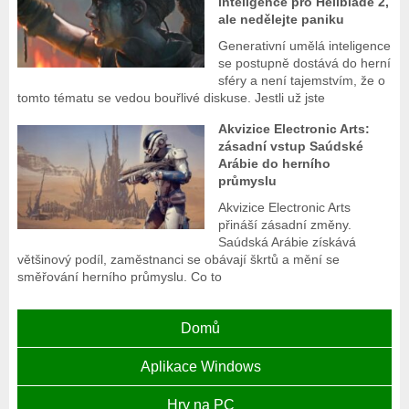
inteligence pro Hellblade 2,
ale nedělejte paniku
Generativní umělá inteligence
se postupně dostává do herní
sféry a není tajemstvím, že o
tomto tématu se vedou bouřlivé diskuse. Jestli už jste
Akvizice Electronic Arts:
zásadní vstup Saúdské
Arábie do herního
průmyslu
Akvizice Electronic Arts
přináší zásadní změny.
Saúdská Arábie získává
většinový podíl, zaměstnanci se obávají škrtů a mění se
směřování herního průmyslu. Co to
Domů
Aplikace Windows
Hry na PC