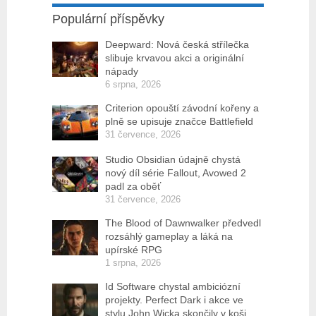
Populární příspěvky
Deepward: Nová česká střílečka
slibuje krvavou akci a originální
nápady
6 srpna, 2026
Criterion opouští závodní kořeny a
plně se upisuje značce Battlefield
31 července, 2026
Studio Obsidian údajně chystá
nový díl série Fallout, Avowed 2
padl za oběť
31 července, 2026
The Blood of Dawnwalker předvedl
rozsáhlý gameplay a láká na
upírské RPG
1 srpna, 2026
Id Software chystal ambiciózní
projekty. Perfect Dark i akce ve
stylu John Wicka skončily v koši