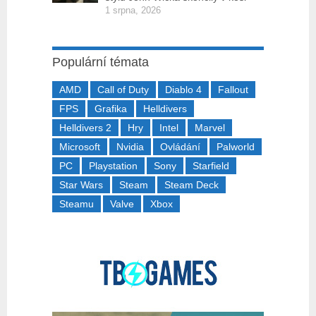
1 srpna, 2026
Populární témata
AMD
Call of Duty
Diablo 4
Fallout
FPS
Grafika
Helldivers
Helldivers 2
Hry
Intel
Marvel
Microsoft
Nvidia
Ovládání
Palworld
PC
Playstation
Sony
Starfield
Star Wars
Steam
Steam Deck
Steamu
Valve
Xbox