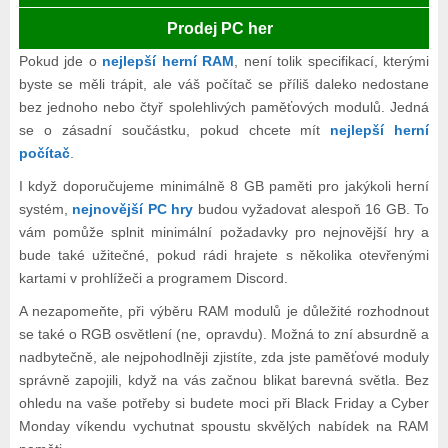
Prodej PC her
Pokud jde o
nejlepší herní RAM
, není tolik specifikací, kterými
byste se měli trápit, ale váš počítač se příliš daleko nedostane
bez jednoho nebo čtyř spolehlivých paměťových modulů. Jedná
se o zásadní součástku, pokud chcete mít
nejlepší herní
počítač
.
I když doporučujeme minimálně 8 GB paměti pro jakýkoli herní
systém,
nejnovější PC hry
budou vyžadovat alespoň 16 GB. To
vám pomůže splnit minimální požadavky pro nejnovější hry a
bude také užitečné, pokud rádi hrajete s několika otevřenými
kartami v prohlížeči a programem Discord.
A nezapomeňte, při výběru RAM modulů je důležité rozhodnout
se také o RGB osvětlení (ne, opravdu). Možná to zní absurdně a
nadbytečně, ale nejpohodlněji zjistíte, zda jste paměťové moduly
správně zapojili, když na vás začnou blikat barevná světla. Bez
ohledu na vaše potřeby si budete moci při Black Friday a Cyber
Monday víkendu vychutnat spoustu skvělých nabídek na RAM