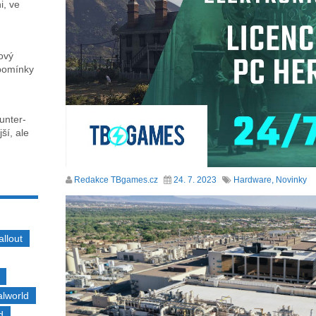
i, ve
ový
zpomínky
unter-
ší, ale
Redakce TBgames.cz
24. 7. 2023
Hardware
,
Novinky
allout
alworld
d