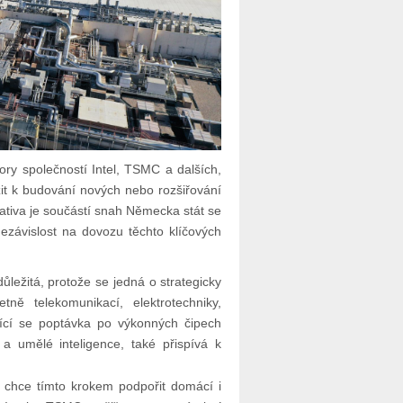
ry společností Intel, TSMC a dalších,
žit k budování nových nebo rozšiřování
ciativa je součástí snah Německa stát se
ezávislost na dovozu těchto klíčových
ležitá, protože se jedná o strategicky
tně telekomunikací, elektrotechniky,
jící se poptávka po výkonných čipech
a umělé inteligence, také přispívá k
chce tímto krokem podpořit domácí i