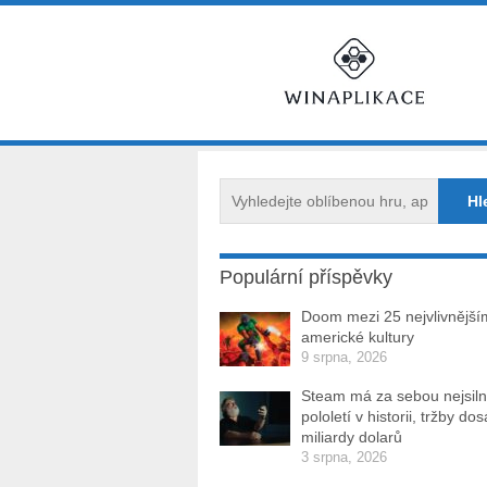
Populární příspěvky
Doom mezi 25 nejvlivnějším
americké kultury
9 srpna, 2026
Steam má za sebou nejsiln
pololetí v historii, tržby do
miliardy dolarů
3 srpna, 2026