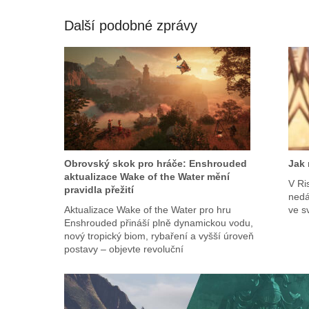
Další podobné zprávy
Obrovský skok pro hráče: Enshrouded
Jak 
aktualizace Wake of the Water mění
V Ri
pravidla přežití
nedá
Aktualizace Wake of the Water pro hru
ve s
Enshrouded přináší plně dynamickou vodu,
nový tropický biom, rybaření a vyšší úroveň
postavy – objevte revoluční