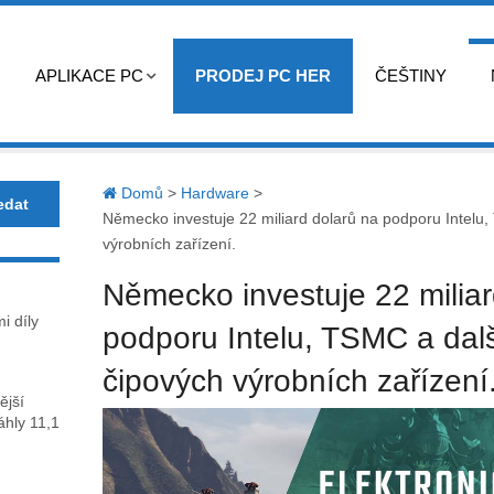
APLIKACE PC
PRODEJ PC HER
ČEŠTINY
Domů
>
Hardware
>
Německo investuje 22 miliard dolarů na podporu Intelu,
výrobních zařízení.
Německo investuje 22 miliar
i díly
podporu Intelu, TSMC a dalš
čipových výrobních zařízení
ější
sáhly 11,1