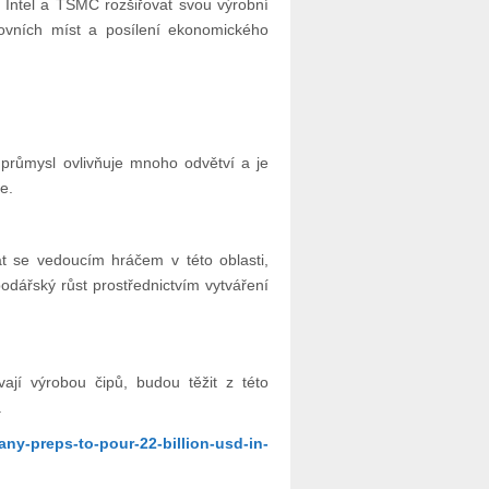
 Intel a TSMC rozšiřovat svou výrobní
covních míst a posílení ekonomického
 průmysl ovlivňuje mnoho odvětví a je
e.
 se vedoucím hráčem v této oblasti,
odářský růst prostřednictvím vytváření
vají výrobou čipů, budou těžit z této
.
y-preps-to-pour-22-billion-usd-in-