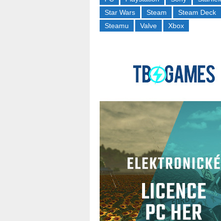
Star Wars
Steam
Steam Deck
Steamu
Valve
Xbox