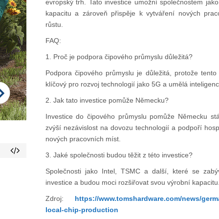
evropský trh. Tato investice umožní společnostem jako
kapacitu a zároveň přispěje k vytváření nových pra
růstu.
FAQ:
1. Proč je podpora čipového průmyslu důležitá?
Podpora čipového průmyslu je důležitá, protože tento
klíčový pro rozvoj technologií jako 5G a umělá inteligenc
2. Jak tato investice pomůže Německu?
Investice do čipového průmyslu pomůže Německu stát
zvýší nezávislost na dovozu technologií a podpoří hosp
nových pracovních míst.
3. Jaké společnosti budou těžit z této investice?
Společnosti jako Intel, TSMC a další, které se zabý
investice a budou moci rozšiřovat svou výrobní kapacitu
Zdroj:
https://www.tomshardware.com/news/german
local-chip-production