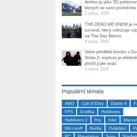
Aniimo je jako 3D pokémon
kterých se sami proměníte
3 srpna, 2026
THE DEAD WE KNEW je n
survival, který vzbuzuje v
na The Day Before
4 srpna, 2026
Valve předělal bombu v Co
Strike 2: exploze je efektněj
přežít ji jde snáz
4 srpna, 2026
Populární témata
AMD
Call of Duty
Diablo 4
F
FPS
Grafika
Helldivers
Helldivers 2
Hry
Intel
Marvel
Microsoft
Nvidia
Ovládání
P
PC
Playstation
Sony
Starfiel