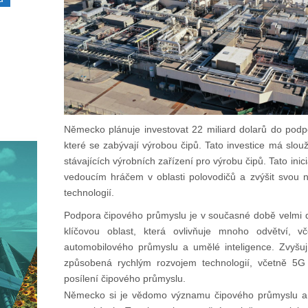
Německo plánuje investovat 22 miliard dolarů do podpo
které se zabývají výrobou čipů. Tato investice má slou
stávajících výrobních zařízení pro výrobu čipů. Tato ini
vedoucím hráčem v oblasti polovodičů a zvýšit svou n
technologií.
Podpora čipového průmyslu je v současné době velmi dů
klíčovou oblast, která ovlivňuje mnoho odvětví, vče
automobilového průmyslu a umělé inteligence. Zvyšu
způsobená rychlým rozvojem technologií, včetně 5G 
posílení čipového průmyslu.
Německo si je vědomo významu čipového průmyslu a 