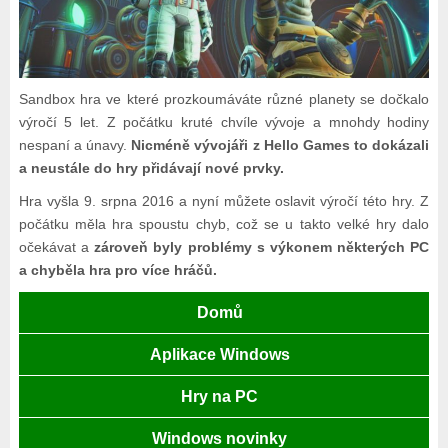
Sandbox hra ve které prozkoumáváte různé planety se dočkalo
výročí 5 let. Z počátku kruté chvíle vývoje a mnohdy hodiny
nespaní a únavy.
Nicméně vývojáři z Hello Games to dokázali
a neustále do hry přidávají nové prvky.
Hra vyšla 9. srpna 2016 a nyní můžete oslavit výročí této hry. Z
počátku měla hra spoustu chyb, což se u takto velké hry dalo
očekávat a
zároveň byly problémy s výkonem některých PC
a chyběla hra pro více hráčů.
Domů
Aplikace Windows
Hry na PC
Windows novinky