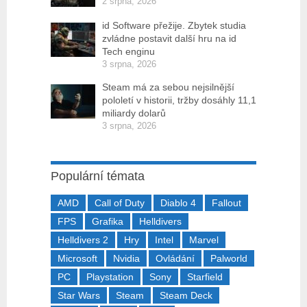
2 srpna, 2026
id Software přežije. Zbytek studia
zvládne postavit další hru na id
Tech enginu
3 srpna, 2026
Steam má za sebou nejsilnější
pololetí v historii, tržby dosáhly 11,1
miliardy dolarů
3 srpna, 2026
Populární témata
AMD
Call of Duty
Diablo 4
Fallout
FPS
Grafika
Helldivers
Helldivers 2
Hry
Intel
Marvel
Microsoft
Nvidia
Ovládání
Palworld
PC
Playstation
Sony
Starfield
Star Wars
Steam
Steam Deck