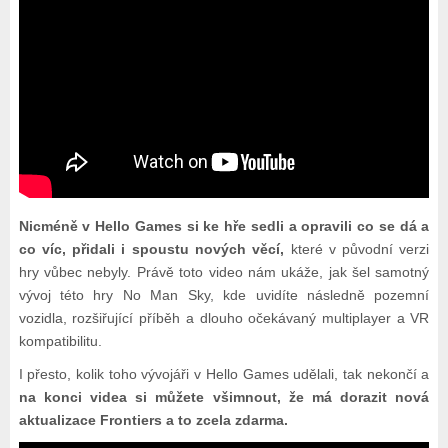
Nicméně v Hello Games si ke hře sedli a opravili co se dá a
co víc, přidali i spoustu nových věcí,
které v původní verzi
hry vůbec nebyly. Právě toto video nám ukáže, jak šel samotný
vývoj této hry No Man Sky, kde uvidíte následně pozemní
vozidla, rozšiřující příběh a dlouho očekávaný multiplayer a VR
kompatibilitu.
I přesto, kolik toho vývojáři v Hello Games udělali, tak nekončí a
na konci videa si můžete všimnout, že má dorazit nová
aktualizace Frontiers a to zcela zdarma.