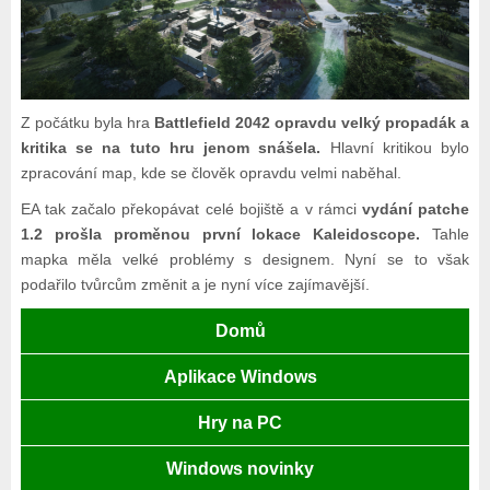
Z počátku byla hra
Battlefield 2042 opravdu velký propadák a
kritika se na tuto hru jenom snášela.
Hlavní kritikou bylo
zpracování map, kde se člověk opravdu velmi naběhal.
EA tak začalo překopávat celé bojiště a v rámci
vydání patche
1.2 prošla proměnou první lokace Kaleidoscope.
Tahle
mapka měla velké problémy s designem. Nyní se to však
podařilo tvůrcům změnit a je nyní více zajímavější.
Domů
Aplikace Windows
Hry na PC
Windows novinky