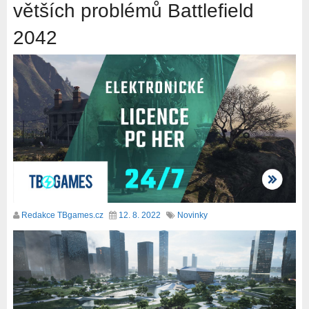
větších problémů Battlefield
2042
Redakce TBgames.cz
12. 8. 2022
Novinky