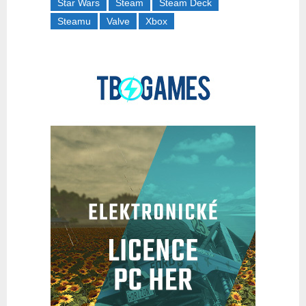
Star Wars
Steam
Steam Deck
Steamu
Valve
Xbox