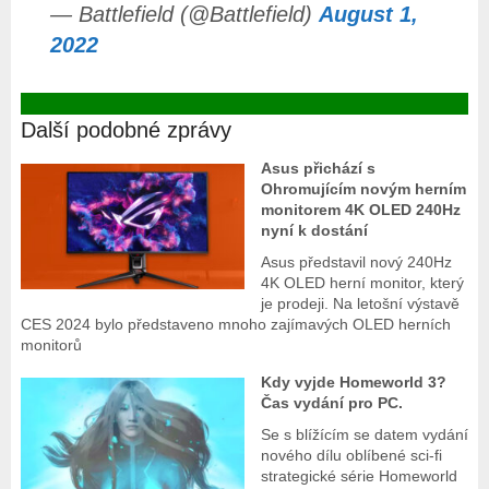
— Battlefield (@Battlefield)
August 1,
2022
Další podobné zprávy
Asus přichází s
Ohromujícím novým herním
monitorem 4K OLED 240Hz
nyní k dostání
Asus představil nový 240Hz
4K OLED herní monitor, který
je prodeji. Na letošní výstavě
CES 2024 bylo představeno mnoho zajímavých OLED herních
monitorů
Kdy vyjde Homeworld 3?
Čas vydání pro PC.
Se s blížícím se datem vydání
nového dílu oblíbené sci-fi
strategické série Homeworld