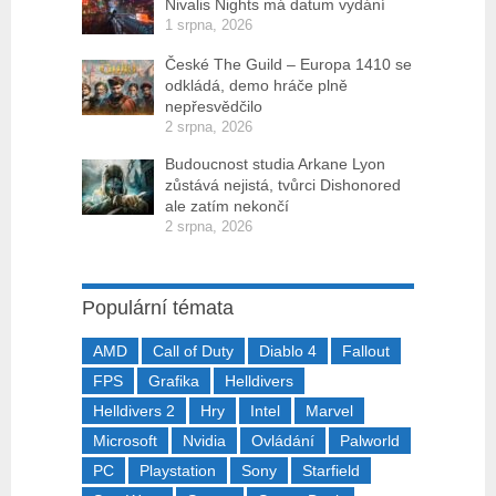
Nivalis Nights má datum vydání
1 srpna, 2026
České The Guild – Europa 1410 se
odkládá, demo hráče plně
nepřesvědčilo
2 srpna, 2026
Budoucnost studia Arkane Lyon
zůstává nejistá, tvůrci Dishonored
ale zatím nekončí
2 srpna, 2026
Populární témata
AMD
Call of Duty
Diablo 4
Fallout
FPS
Grafika
Helldivers
Helldivers 2
Hry
Intel
Marvel
Microsoft
Nvidia
Ovládání
Palworld
PC
Playstation
Sony
Starfield