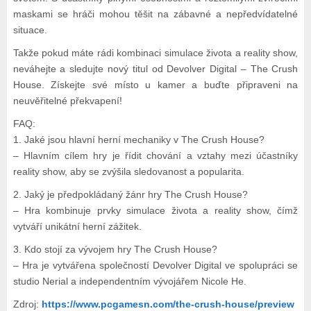
maskami se hráči mohou těšit na zábavné a nepředvídatelné
situace.
Takže pokud máte rádi kombinaci simulace života a reality show,
neváhejte a sledujte nový titul od Devolver Digital – The Crush
House. Získejte své místo u kamer a buďte připraveni na
neuvěřitelné překvapení!
FAQ:
1. Jaké jsou hlavní herní mechaniky v The Crush House?
– Hlavním cílem hry je řídit chování a vztahy mezi účastníky
reality show, aby se zvýšila sledovanost a popularita.
2. Jaký je předpokládaný žánr hry The Crush House?
– Hra kombinuje prvky simulace života a reality show, čímž
vytváří unikátní herní zážitek.
3. Kdo stojí za vývojem hry The Crush House?
– Hra je vytvářena společností Devolver Digital ve spolupráci se
studio Nerial a independentním vývojářem Nicole He.
Zdroj:
https://www.pcgamesn.com/the-crush-house/preview