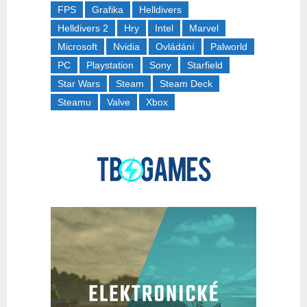
FPS
Grafika
Helldivers
Helldivers 2
Hry
Intel
Marvel
Microsoft
Nvidia
Ovládání
Palworld
PC
Playstation
Sony
Starfield
Star Wars
Steam
Steam Deck
Steamu
Valve
Xbox