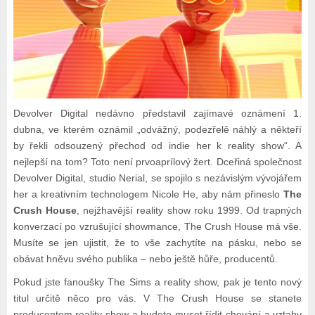
Devolver Digital nedávno představil zajímavé oznámení 1.
dubna, ve kterém oznámil „odvážný, podezřelě náhlý a někteří
by řekli odsouzený přechod od indie her k reality show“. A
nejlepší na tom? Toto není prvoaprílový žert. Dceřiná společnost
Devolver Digital, studio Nerial, se spojilo s nezávislým vývojářem
her a kreativním technologem Nicole He, aby nám přineslo
The
Crush House
, nejžhavější reality show roku 1999. Od trapných
konverzací po vzrušující showmance, The Crush House má vše.
Musíte se jen ujistit, že to vše zachytíte na pásku, nebo se
obávat hněvu svého publika – nebo ještě hůře, producentů.
Pokud jste fanoušky The Sims a reality show, pak je tento nový
titul určitě něco pro vás. V The Crush House se stanete
producentem reality show a budete muset řídit chování a vztahy