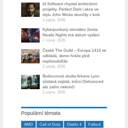
Id Software chystal ambiciózní
projekty. Perfect Dark i akce ve
stylu John Wicka skončily v koši
1 srpna, 2026
Kyberpunkový simulátor života
Nivalis Nights má datum vydání
1 srpna, 2026
České The Guild – Europa 1410 se
odkládá, demo hráče plně
nepřesvědčilo
2 srpna, 2026
Budoucnost studia Arkane Lyon
zůstává nejistá, tvůrci Dishonored
ale zatím nekončí
2 srpna, 2026
Populární témata
AMD
Call of Duty
Diablo 4
Fallout