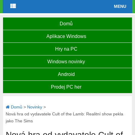
MENU
Domů
Aplikace Windows
Hry na PC
Windows novinky
Android
Prodej PC her
Domů
>
Novinky
>
Nová hra od vydavatele Cult of the Lamb: Realitní show pekla
jako The Sims
Nová hra od vydavatele Cult of