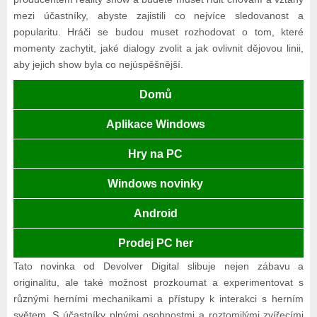
mezi účastníky, abyste zajistili co nejvíce sledovanost a
popularitu. Hráči se budou muset rozhodovat o tom, které
momenty zachytit, jaké dialogy zvolit a jak ovlivnit dějovou linii,
aby jejich show byla co nejúspěšnější.
Domů
Aplikace Windows
Hry na PC
Windows novinky
Android
Prodej PC her
Tato novinka od Devolver Digital slibuje nejen zábavu a
originalitu, ale také možnost prozkoumat a experimentovat s
různými herními mechanikami a přístupy k interakci s herním
světem. S účastníky plnými osobnostmi a roztomilými zvířecími