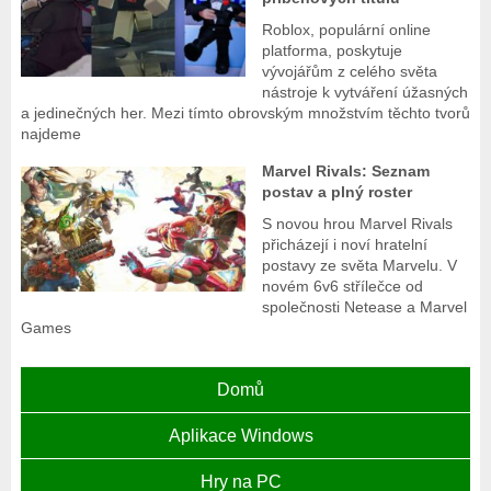
Roblox, populární online
platforma, poskytuje
vývojářům z celého světa
nástroje k vytváření úžasných
a jedinečných her. Mezi tímto obrovským množstvím těchto tvorů
najdeme
Marvel Rivals: Seznam
postav a plný roster
S novou hrou Marvel Rivals
přicházejí i noví hratelní
postavy ze světa Marvelu. V
novém 6v6 střílečce od
společnosti Netease a Marvel
Games
Domů
Aplikace Windows
Hry na PC