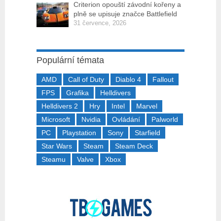
Criterion opouští závodní kořeny a
plně se upisuje značce Battlefield
31 července, 2026
Populární témata
AMD
Call of Duty
Diablo 4
Fallout
FPS
Grafika
Helldivers
Helldivers 2
Hry
Intel
Marvel
Microsoft
Nvidia
Ovládání
Palworld
PC
Playstation
Sony
Starfield
Star Wars
Steam
Steam Deck
Steamu
Valve
Xbox