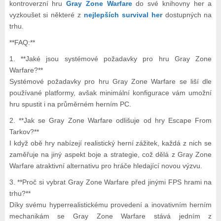
kontroverzní hru
Gray Zone Warfare
do své knihovny her a
vyzkoušet si některé z
nejlepších survival her
dostupných na
trhu.
**FAQ:**
1. **Jaké jsou systémové požadavky pro hru Gray Zone
Warfare?**
Systémové požadavky pro hru Gray Zone Warfare se liší dle
používané platformy, avšak minimální konfigurace vám umožní
hru spustit i na průměrném herním PC.
2. **Jak se Gray Zone Warfare odlišuje od hry Escape From
Tarkov?**
I když obě hry nabízejí realistický herní zážitek, každá z nich se
zaměřuje na jiný aspekt boje a strategie, což dělá z Gray Zone
Warfare atraktivní alternativu pro hráče hledající novou výzvu.
3. **Proč si vybrat Gray Zone Warfare před jinými FPS hrami na
trhu?**
Díky svému hyperrealistickému provedení a inovativním herním
mechanikám se Gray Zone Warfare stává jedním z