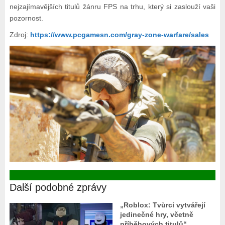
nejzajímavějších titulů žánru FPS na trhu, který si zaslouží vaši
pozornost.
Zdroj:
https://www.pcgamesn.com/gray-zone-warfare/sales
Další podobné zprávy
„Roblox: Tvůrci vytvářejí
jedinečné hry, včetně
příběhových titulů“