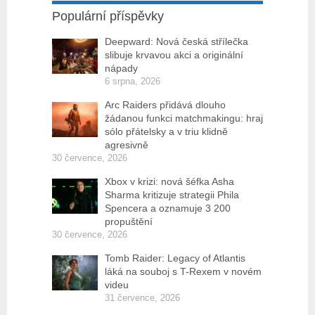
Populární příspěvky
Deepward: Nová česká střílečka
slibuje krvavou akci a originální
nápady
6 srpna, 2026
Arc Raiders přidává dlouho
žádanou funkci matchmakingu: hraj
sólo přátelsky a v triu klidně
agresivně
30 července, 2026
Xbox v krizi: nová šéfka Asha
Sharma kritizuje strategii Phila
Spencera a oznamuje 3 200
propuštění
30 července, 2026
Tomb Raider: Legacy of Atlantis
láká na souboj s T-Rexem v novém
videu
31 července, 2026