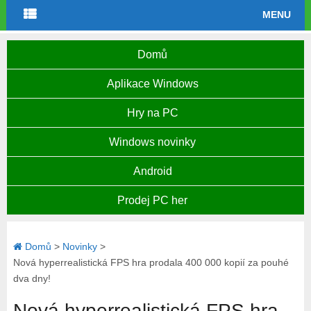
MENU
Domů
Aplikace Windows
Hry na PC
Windows novinky
Android
Prodej PC her
Domů
>
Novinky
>
Nová hyperrealistická FPS hra prodala 400 000 kopií za pouhé
dva dny!
Nová hyperrealistická FPS hra