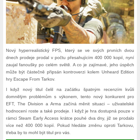
Nový hyperrealistický FPS, který se ve svých prvních dvou
dnech prodeje prodal v počtu přesahujícím 400 000 kopií, nyní
zaujal fanoušky po celém světě. A co je zajímavé, jeho úspěch
může být částečně připsán kontroverzi kolem Unheard Edition
hry Escape From Tarkov.
I když nový titul čelil na začátku špatným recenzím kvůli
domnělým problémům s výkonem, tento nový konkurent pro
EFT, The Division a Arma začíná měnit situaci – uživatelské
hodnocení roste a také prodeje. I když je hra dostupná pouze v
rámci Steam Early Access krátce pouhé dva dny, již se prodalo
více než 400 000 kopií. Pokud hledáte změnu oproti Tarkovu,
třeba by to mohl být titul pro vás.