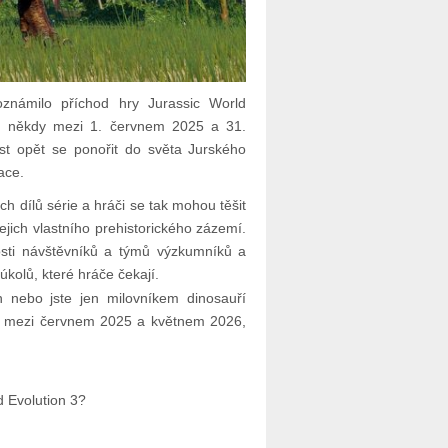
známilo příchod hry Jurassic World
ům někdy mezi 1. červnem 2025 a 31.
t opět se ponořit do světa Jurského
ace.
h dílů série a hráči se tak mohou těšit
ejich vlastního prehistorického zázemí.
osti návštěvníků a týmů výzkumníků a
úkolů, které hráče čekají.
n nebo jste jen milovníkem dinosauří
bí mezi červnem 2025 a květnem 2026,
 Evolution 3?