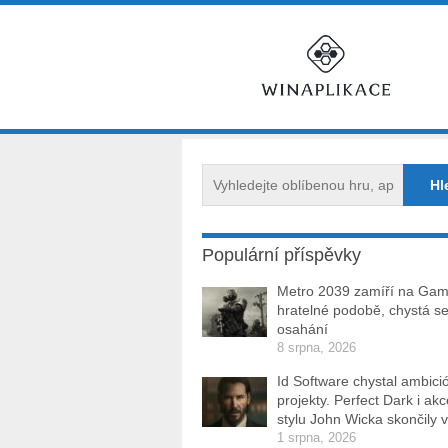
Populární příspěvky
Metro 2039 zamíří na Ga
hratelné podobě, chystá se
osahání
8 srpna, 2026
Id Software chystal ambici
projekty. Perfect Dark i ak
stylu John Wicka skončily v
1 srpna, 2026