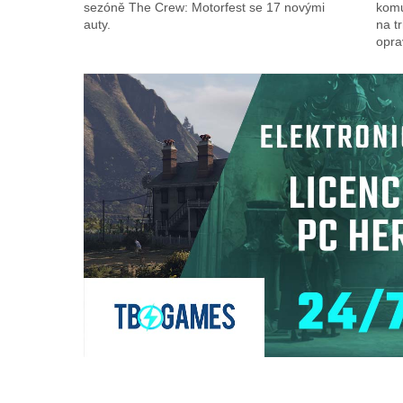
sezóně The Crew: Motorfest se 17 novými
komu
auty.
na t
opra