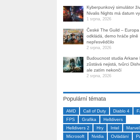
Kyberpunkový simulátor ži
Nivalis Nights má datum v
1 srpna, 2026
České The Guild – Europa
odkládá, demo hráče plně
nepřesvědčilo
2 srpna, 2026
Budoucnost studia Arkane
zůstává nejistá, tvůrci Dis
ale zatím nekončí
2 srpna, 2026
Populární témata
AMD
Call of Duty
Diablo 4
F
FPS
Grafika
Helldivers
Helldivers 2
Hry
Intel
Marvel
Microsoft
Nvidia
Ovládání
P