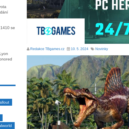
vota
ydání
 1410 se
Redakce TBgames.cz
10. 5. 2024
Novinky
 Lyon
honored
allout
alworld