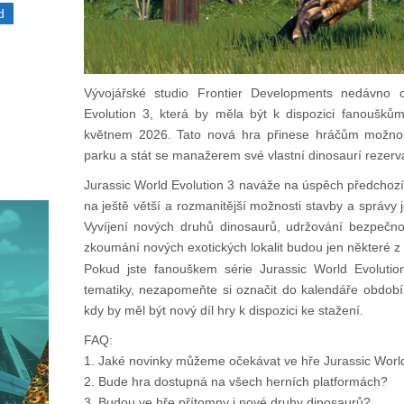
d
Vývojářské studio Frontier Developments nedávno o
Evolution 3, která by měla být k dispozici fanoušk
květnem 2026. Tato nová hra přinese hráčům možnos
parku a stát se manažerem své vlastní dinosaurí rezerv
Jurassic World Evolution 3 naváže na úspěch předchozíc
na ještě větší a rozmanitější možnosti stavby a správy j
Vyvíjení nových druhů dinosaurů, udržování bezpečn
zkoumání nových exotických lokalit budou jen některé z 
Pokud jste fanouškem série Jurassic World Evolutio
tematiky, nezapomeňte si označit do kalendáře obdo
kdy by měl být nový díl hry k dispozici ke stažení.
FAQ:
1. Jaké novinky můžeme očekávat ve hře Jurassic World
2. Bude hra dostupná na všech herních platformách?
3. Budou ve hře přítomny i nové druhy dinosaurů?