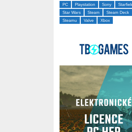
PC
Playstation
Sony
Starfiel
Star Wars
Steam
Steam Deck
Steamu
Valve
Xbox