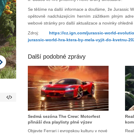
Se těšíme na další informace a doufáme, že Jurassic 
opětovně nadcházejícím herním zážitkem plným adren
webové stránky pro další aktualizace a novinky ohledně
Zdroj:
https://cz.ign.com/jurassic-world-evolu
jurassic-world-hra-ktera-by-mela-vyjit-do-kvetnu-
Další podobné zprávy
Sedmá sezóna The Crew: Motorfest
Real
přináší dva playlisty plné výzev
kom
Objevte Ferrari i evropskou kulturu v nové
Reali