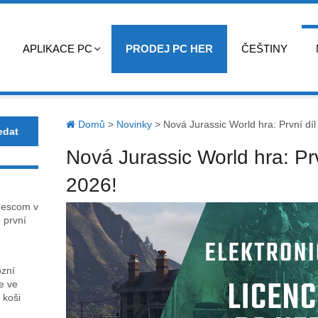
APLIKACE PC
PRODEJ PC HER
ČEŠTINY
Domů
>
Novinky
>
Nová Jurassic World hra: První díl
Nová Jurassic World hra: Prv
2026!
mescom v
 první
ózní
ce ve
 koši