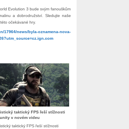
World Evolution 3 bude svým fanouškům
alinu a dobrodružství. Sledujte naše
 této očekávané hry.
tion/17964/news/byla-oznamena-nova-
2026?utm_source=cz.ign.com
istický taktický FPS řeší stížnosti
unity v novém videu
stický taktický FPS řeší stížnosti