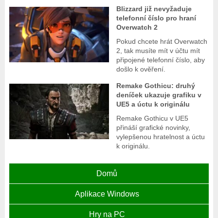
Blizzard již nevyžaduje
telefonní číslo pro hraní
Overwatch 2
Pokud chcete hrát Overwatch
2, tak musíte mít v účtu mít
připojené telefonní číslo, aby
došlo k ověření.
Remake Gothicu: druhý
deníček ukazuje grafiku v
UE5 a úctu k originálu
Remake Gothicu v UE5
přináší grafické novinky,
vylepšenou hratelnost a úctu
k originálu.
Domů
Aplikace Windows
Hry na PC