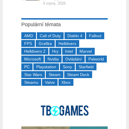
4 srpna, 2026
Populární témata
AMD
Call of Duty
Diablo 4
Fallout
FPS
Grafika
Helldivers
Helldivers 2
Hry
Intel
Marvel
Microsoft
Nvidia
Ovládání
Palworld
PC
Playstation
Sony
Starfield
Star Wars
Steam
Steam Deck
Steamu
Valve
Xbox