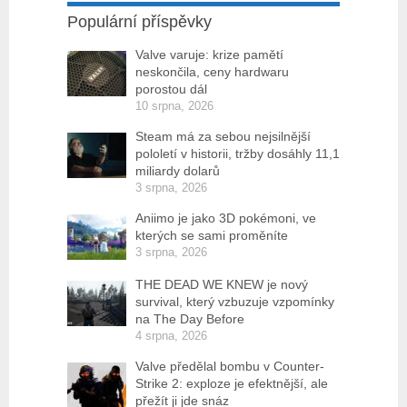
Populární příspěvky
Valve varuje: krize pamětí
neskončila, ceny hardwaru
porostou dál
10 srpna, 2026
Steam má za sebou nejsilnější
pololetí v historii, tržby dosáhly 11,1
miliardy dolarů
3 srpna, 2026
Aniimo je jako 3D pokémoni, ve
kterých se sami proměníte
3 srpna, 2026
THE DEAD WE KNEW je nový
survival, který vzbuzuje vzpomínky
na The Day Before
4 srpna, 2026
Valve předělal bombu v Counter-
Strike 2: exploze je efektnější, ale
přežít ji jde snáz