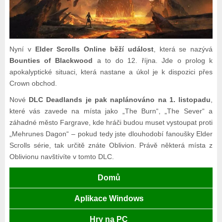
Nyní v
Elder Scrolls Online běží událost
, která se nazývá
Bounties of Blackwood
a to do 12. října. Jde o prolog k
apokalyptické situaci, která nastane a úkol je k dispozici přes
Crown obchod.
Nové
DLC Deadlands je pak naplánováno na 1. listopadu
,
které vás zavede na místa jako „The Burn“, „The Sever“ a
záhadné město Fargrave, kde hráči budou muset vystoupat proti
„Mehrunes Dagon“ – pokud tedy jste dlouhodobí fanoušky Elder
Scrolls série, tak určitě znáte Oblivion. Právě některá místa z
Oblivionu navštívíte v tomto DLC.
Domů
Aplikace Windows
Hry na PC