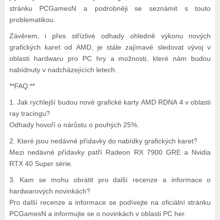
stránku PCGamesN a podrobněji se seznámit s touto
problematikou.
Závěrem, i přes střízlivé odhady ohledně výkonu nových
grafických karet od AMD, je stále zajímavé sledovat vývoj v
oblasti hardwaru pro PC hry a možnosti, které nám budou
nabídnuty v nadcházejících letech.
**FAQ:**
1. Jak rychlejší budou nové grafické karty AMD RDNA 4 v oblasti
ray tracingu?
Odhady hovoří o nárůstu o pouhých 25%.
2. Které jsou nedávné přídavky do nabídky grafických karet?
Mezi nedávné přídavky patří Radeon RX 7900 GRE a Nvidia
RTX 40 Super série.
3. Kam se mohu obrátit pro další recenze a informace o
hardwarových novinkách?
Pro další recenze a informace se podívejte na oficiální stránku
PCGamesN a informujte se o novinkách v oblasti PC her.