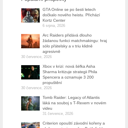
GTA Online se po šesti letech
dočkalo nového heistu. Přichází
Kortz Center
6 srpna, 2026
Arc Raiders přidává dlouho
žádanou funkci matchmakingu: hraj
sólo přátelsky a v triu klidně
agresivně
30 července, 2026
Xbox v krizi: nová šéfka Asha
Sharma kritizuje strategii Phila
Spencera a oznamuje 3 200
propuštění
30 července, 2026
Tomb Raider: Legacy of Atlantis
láká na souboj s T-Rexem v novém
videu
31 července, 2026
Criterion opouští závodní kořeny a