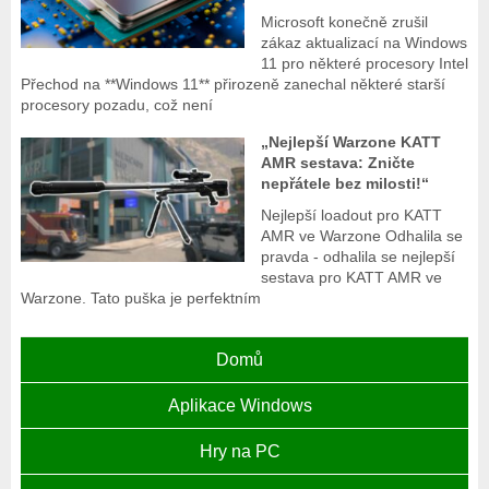
Microsoft konečně zrušil
zákaz aktualizací na Windows
11 pro některé procesory Intel
Přechod na **Windows 11** přirozeně zanechal některé starší
procesory pozadu, což není
„Nejlepší Warzone KATT
AMR sestava: Zničte
nepřátele bez milosti!“
Nejlepší loadout pro KATT
AMR ve Warzone Odhalila se
pravda - odhalila se nejlepší
sestava pro KATT AMR ve
Warzone. Tato puška je perfektním
Domů
Aplikace Windows
Hry na PC