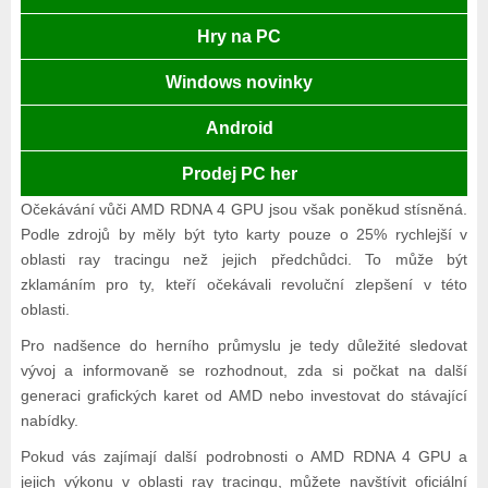
Hry na PC
Windows novinky
Android
Prodej PC her
Očekávání vůči AMD RDNA 4 GPU jsou však poněkud stísněná.
Podle zdrojů by měly být tyto karty pouze o 25% rychlejší v
oblasti ray tracingu než jejich předchůdci. To může být
zklamáním pro ty, kteří očekávali revoluční zlepšení v této
oblasti.
Pro nadšence do herního průmyslu je tedy důležité sledovat
vývoj a informovaně se rozhodnout, zda si počkat na další
generaci grafických karet od AMD nebo investovat do stávající
nabídky.
Pokud vás zajímají další podrobnosti o AMD RDNA 4 GPU a
jejich výkonu v oblasti ray tracingu, můžete navštívit oficiální