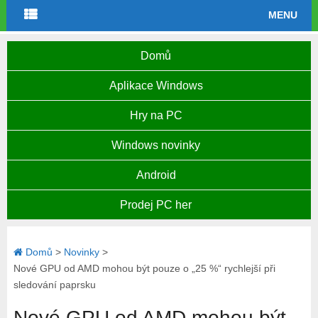
MENU
Domů
Aplikace Windows
Hry na PC
Windows novinky
Android
Prodej PC her
Domů
>
Novinky
>
Nové GPU od AMD mohou být pouze o „25 %“ rychlejší při
sledování paprsku
Nové GPU od AMD mohou být