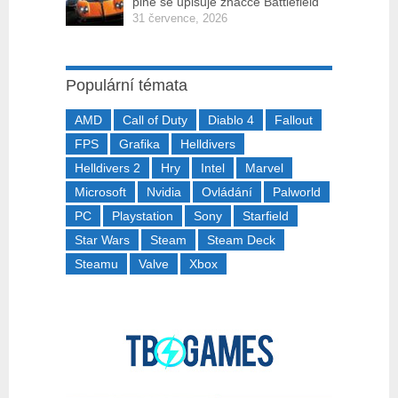
plně se upisuje značce Battlefield
31 července, 2026
Populární témata
AMD
Call of Duty
Diablo 4
Fallout
FPS
Grafika
Helldivers
Helldivers 2
Hry
Intel
Marvel
Microsoft
Nvidia
Ovládání
Palworld
PC
Playstation
Sony
Starfield
Star Wars
Steam
Steam Deck
Steamu
Valve
Xbox