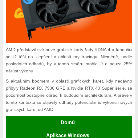
AMD představil své nové grafické karty řady RDNA 4 a fanoušci
se již těší na zlepšení v oblasti ray tracingu. Nicméně, podle
posledních odhadů, by v tomto směru mohlo jít o pouze 25%
nárůst výkonu.
S aktuálním boomem v oblasti grafických karet, kdy nedávno
přibyly Radeon RX 7900 GRE a Nvidia RTX 40 Super série, se
pozornost postupně obrací k budoucím architekturám. A právě v
tomto kontextu se objevily odhady potenciálního výkonu nových
grafických karet od AMD.
Domů
Aplikace Windows