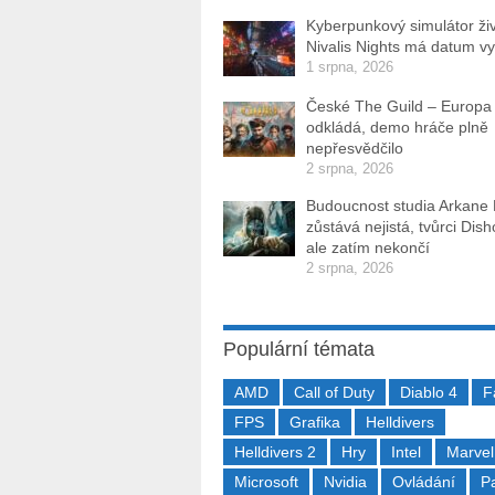
Kyberpunkový simulátor ži
Nivalis Nights má datum v
1 srpna, 2026
České The Guild – Europa
odkládá, demo hráče plně
nepřesvědčilo
2 srpna, 2026
Budoucnost studia Arkane
zůstává nejistá, tvůrci Dis
ale zatím nekončí
2 srpna, 2026
Populární témata
AMD
Call of Duty
Diablo 4
F
FPS
Grafika
Helldivers
Helldivers 2
Hry
Intel
Marvel
Microsoft
Nvidia
Ovládání
P