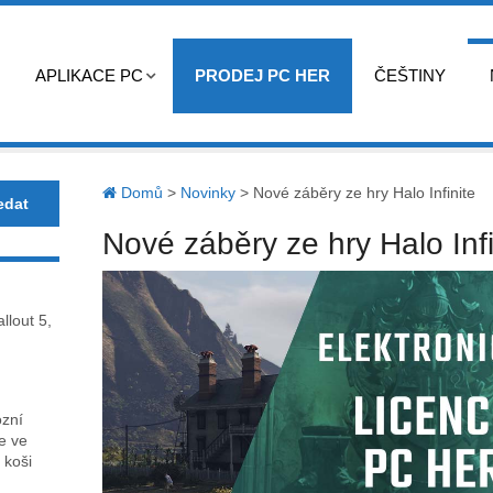
APLIKACE PC
PRODEJ PC HER
ČEŠTINY
Domů
>
Novinky
>
Nové záběry ze hry Halo Infinite
Nové záběry ze hry Halo Infi
llout 5,
ózní
ce ve
 koši