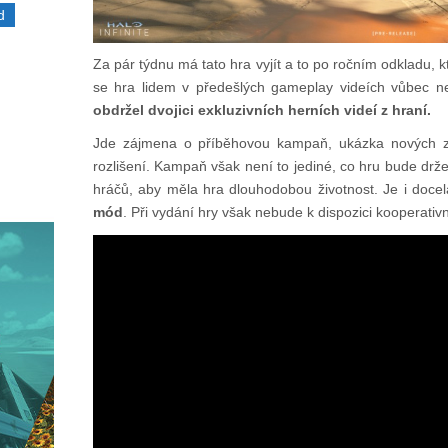
d
Za pár týdnu má tato hra vyjít a to po ročním odkladu, k
se hra lidem v předešlých gameplay videích vůbec ne
obdržel dvojici exkluzivních herních videí z hraní.
Jde zájmena o příběhovou kampaň, ukázka nových 
rozlišení. Kampaň však není to jediné, co hru bude drže
hráčů, aby měla hra dlouhodobou životnost. Je i doc
mód
. Při vydání hry však nebude k dispozici kooperati