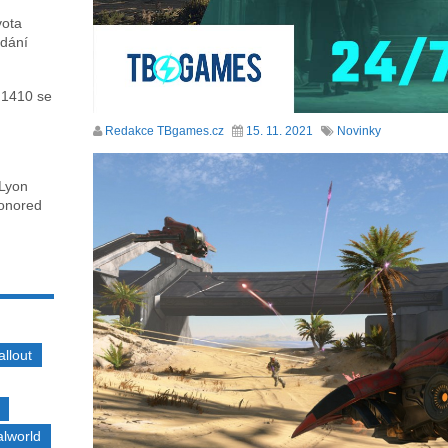
vota
ydání
 1410 se
Redakce TBgames.cz
15. 11. 2021
Novinky
 Lyon
honored
allout
alworld