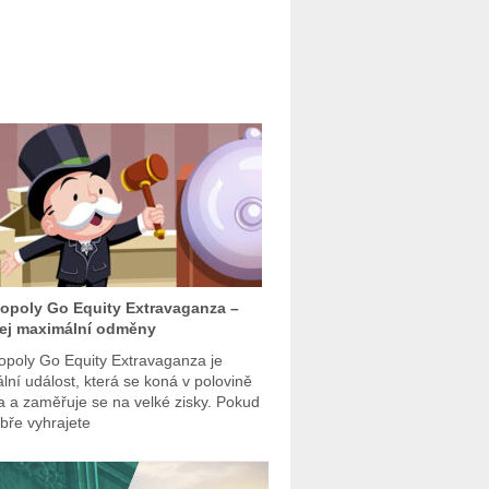
poly Go Equity Extravaganza –
ej maximální odměny
poly Go Equity Extravaganza je
ální událost, která se koná v polovině
a a zaměřuje se na velké zisky. Pokud
obře vyhrajete