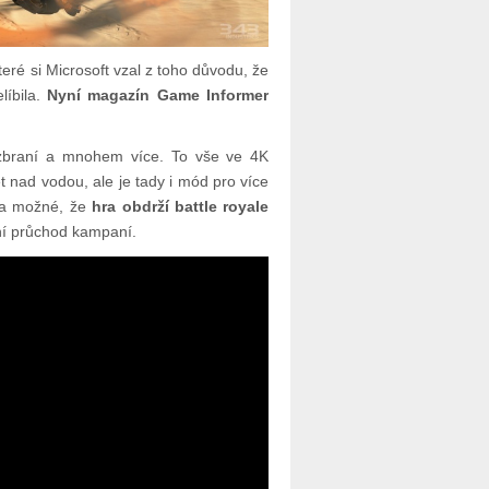
teré si Microsoft vzal z toho důvodu, že
líbila.
Nyní magazín Game Informer
zbraní a mnohem více. To vše ve 4K
t nad vodou, ale je tady i mód pro více
ela možné, že
hra obdrží battle royale
vní průchod kampaní.