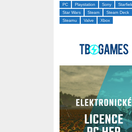
PC
Playstation
Sony
Starfiel
Star Wars
Steam
Steam Deck
Steamu
Valve
Xbox