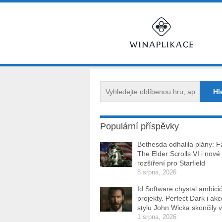
Populární příspěvky
Bethesda odhalila plány: Fa
The Elder Scrolls VI i nové
rozšíření pro Starfield
8 srpna, 2026
Id Software chystal ambici
projekty. Perfect Dark i ak
stylu John Wicka skončily v
1 srpna, 2026