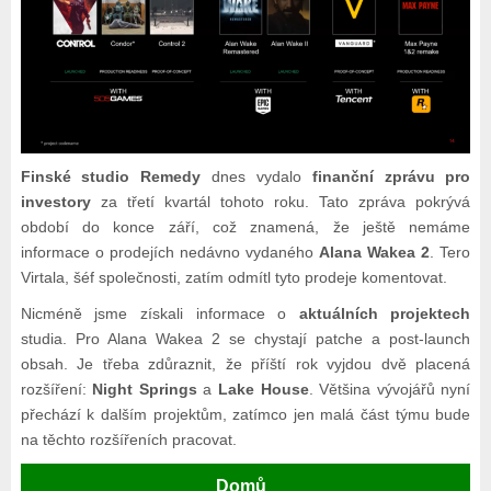
Finské studio Remedy
dnes vydalo
finanční zprávu pro
investory
za třetí kvartál tohoto roku. Tato zpráva pokrývá
období do konce září, což znamená, že ještě nemáme
informace o prodejích nedávno vydaného
Alana Wakea 2
. Tero
Virtala, šéf společnosti, zatím odmítl tyto prodeje komentovat.
Nicméně jsme získali informace o
aktuálních projektech
studia. Pro Alana Wakea 2 se chystají patche a post-launch
obsah. Je třeba zdůraznit, že příští rok vyjdou dvě placená
rozšíření:
Night Springs
a
Lake House
. Většina vývojářů nyní
přechází k dalším projektům, zatímco jen malá část týmu bude
na těchto rozšířeních pracovat.
Domů