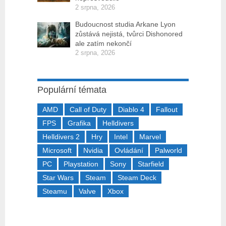
2 srpna, 2026
Budoucnost studia Arkane Lyon
zůstává nejistá, tvůrci Dishonored
ale zatím nekončí
2 srpna, 2026
Populární témata
AMD
Call of Duty
Diablo 4
Fallout
FPS
Grafika
Helldivers
Helldivers 2
Hry
Intel
Marvel
Microsoft
Nvidia
Ovládání
Palworld
PC
Playstation
Sony
Starfield
Star Wars
Steam
Steam Deck
Steamu
Valve
Xbox