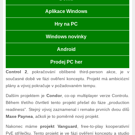
Aplikace Windows
Hry na PC
Windows novinky
Android
Prodej PC her
Control 2
, pokračování oblíbené third-person akce, je v
současné době ve fázi ověření konceptu. Projekt má ambiciózní
plány a vývoj pokračuje v požadovaném tempu.
Dalším projektem je
Condor
, co-op multiplayer verze Controlu.
Během třetího čtvrtletí tento projekt přešel do fáze „production
readiness“. Stejný vývoj zaznamenal i remake prvních dvou dílů
Maxe Paynea
, ačkoli je to poměrně nový projekt.
Nakonec máme
projekt Vanguard
, free-to-play kooperativní
PvE střílečku. Tento projekt je ve fázi ověření konceptu a studio