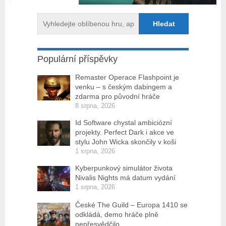
Populární příspěvky
Remaster Operace Flashpoint je
venku – s českým dabingem a
zdarma pro původní hráče
8 srpna, 2026
Id Software chystal ambiciózní
projekty. Perfect Dark i akce ve
stylu John Wicka skončily v koši
1 srpna, 2026
Kyberpunkový simulátor života
Nivalis Nights má datum vydání
1 srpna, 2026
České The Guild – Europa 1410 se
odkládá, demo hráče plně
nepřesvědčilo