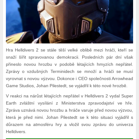
Hra Helldivers 2 se stále těší velké oblibě mezi hráči, kteří se
snaží šířit spravovanou demokracii. Posledních pár dní však
přineslo novou hrozbu v podobě létajících hmyzích nepřátel.
Zprávy o vzdušných Terminidech se množí a hráči se musí
vyrovnat s novou výzvou. Dokonce i CEO společnosti Arrowhead
Game Studios, Johan Pilestedt, se vyjádřil k této nové hrozbě.
V reakci na nárůst létajících nepřátel v Helldivers 2 vydal Super
Earth zvláštní vysílání z Ministerstva zpravodajství ve hře.
Zpráva uznává novou hrozbu a hráče varuje před novou výzvou,
která je před nimi. Johan Pilestedt se k této situaci vyjádřil s
důrazem na atmosféru hry a vložil svou zprávu do univerza
Helldivers.