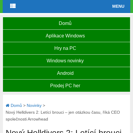
MENU
Domů
Aplikace Windows
Hry na PC
Windows novinky
Android
Prodej PC her
Domů
>
Novinky
>
Nový Helldivers 2: Letící brouci – jen otázkou času, říká CEO
společnosti Arrowhead
Nový Helldivers 2: Letící brouci