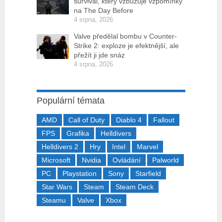
survival, který vzbuzuje vzpomínky
na The Day Before
4 srpna, 2026
Valve předělal bombu v Counter-
Strike 2: exploze je efektnější, ale
přežít ji jde snáz
4 srpna, 2026
Populární témata
AMD
Call of Duty
Diablo 4
Fallout
FPS
Grafika
Helldivers
Helldivers 2
Hry
Intel
Marvel
Microsoft
Nvidia
Ovládání
Palworld
PC
Playstation
Sony
Starfield
Star Wars
Steam
Steam Deck
Steamu
Valve
Xbox