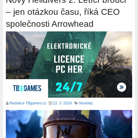
– jen otázkou času, říká CEO
společnosti Arrowhead
Redakce TBgames.cz
22. 3. 2024
Novinky