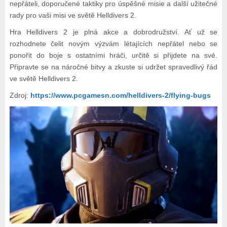
nepřáteli, doporučené taktiky pro úspěšné misie a další užitečné
rady pro vaši misi ve světě Helldivers 2.
Hra Helldivers 2 je plná akce a dobrodružství. Ať už se
rozhodnete čelit novým výzvám létajících nepřátel nebo se
ponořit do boje s ostatními hráči, určitě si přijdete na své.
Připravte se na náročné bitvy a zkuste si udržet spravedlivý řád
ve světě Helldivers 2.
Zdroj:
https://www.pcgamesn.com/helldivers-2/flying-bugs