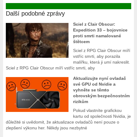
Další podobné zprávy
Sciel z Clair Obscur:
Expedition 33 – bojovnice
proti smrti namalované
štětcem
Sciel z RPG Clair Obscur míří
vstříc smrti, aby porazila
malířku, která ji umí nakreslit.
Sciel z RPG Clair Obscur míří vstříc smrti, aby
Aktualizujte nyní ovladač
své GPU od Nvidie a
vyhněte se těmto
obrovským bezpečnostním
rizikům
Pokud vlastníte grafickou
kartu od společnosti Nvidia, je
důležité si uvědomit, že aktualizace ovladačů není pouze o
zlepšení výkonu her. Někdy jsou nezbytné