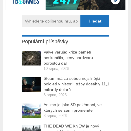
Populární příspěvky
Valve varuje: krize pamětí
neskončila, ceny hardwaru
porostou dál
10 srpna, 2026
Steam má za sebou nejsilnější
pololetí v historii, tržby dosáhly 11,1
miliardy dolarů
3 srpna, 2026
Aniimo je jako 3D pokémoni, ve
kterých se sami proměníte
3 srpna, 2026
THE DEAD WE KNEW je nový