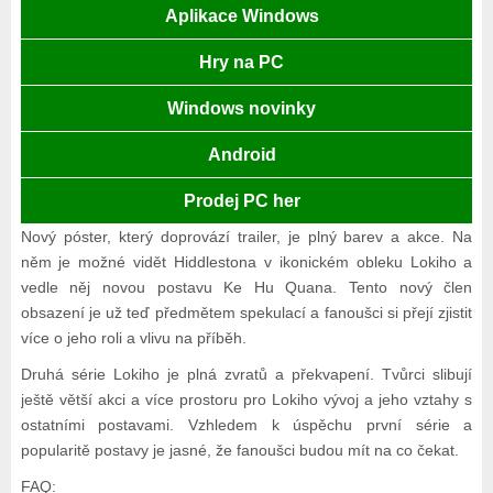
Aplikace Windows
Hry na PC
Windows novinky
Android
Prodej PC her
Nový póster, který doprovází trailer, je plný barev a akce. Na
něm je možné vidět Hiddlestona v ikonickém obleku Lokiho a
vedle něj novou postavu Ke Hu Quana. Tento nový člen
obsazení je už teď předmětem spekulací a fanoušci si přejí zjistit
více o jeho roli a vlivu na příběh.
Druhá série Lokiho je plná zvratů a překvapení. Tvůrci slibují
ještě větší akci a více prostoru pro Lokiho vývoj a jeho vztahy s
ostatními postavami. Vzhledem k úspěchu první série a
popularitě postavy je jasné, že fanoušci budou mít na co čekat.
FAQ: