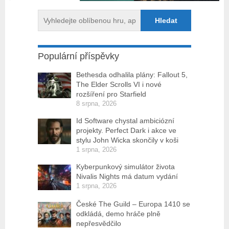
Populární příspěvky
Bethesda odhalila plány: Fallout 5,
The Elder Scrolls VI i nové
rozšíření pro Starfield
8 srpna, 2026
Id Software chystal ambiciózní
projekty. Perfect Dark i akce ve
stylu John Wicka skončily v koši
1 srpna, 2026
Kyberpunkový simulátor života
Nivalis Nights má datum vydání
1 srpna, 2026
České The Guild – Europa 1410 se
odkládá, demo hráče plně
nepřesvědčilo