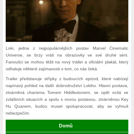
Loki, jedna z nejpopulárnějších postav Marvel Cinematic
Universe, se brzy vrátí na obrazovky ve své druhé sérii.
Fanoušci se mohou těšit na nový tráiler a oficiální plakát, který
odhaluje některé zajímavosti o tom, co nás čeká.
Trailer představuje střípky z budoucích epizod, které nabízejí
napínavý pohled na další dobrodružství Lokiho. Hlavní postava,
ztvárněná charisma Tomem Hiddlestonem, se opět ocitá ve
zvláštních situacích a spolu s novou postavou, ztvárněnou Key
Hu Quanem, budou muset spolupracovat, aby se vyhnuli
nebezpečím.
Domů