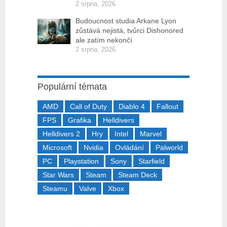
2 srpna, 2026
Budoucnost studia Arkane Lyon
zůstává nejistá, tvůrci Dishonored
ale zatím nekončí
2 srpna, 2026
Populární témata
AMD
Call of Duty
Diablo 4
Fallout
FPS
Grafika
Helldivers
Helldivers 2
Hry
Intel
Marvel
Microsoft
Nvidia
Ovládání
Palworld
PC
Playstation
Sony
Starfield
Star Wars
Steam
Steam Deck
Steamu
Valve
Xbox