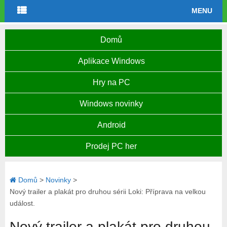
MENU
Domů
Aplikace Windows
Hry na PC
Windows novinky
Android
Prodej PC her
Domů
>
Novinky
>
Nový trailer a plakát pro druhou sérii Loki: Příprava na velkou
událost.
Nový trailer a plakát pro druhou