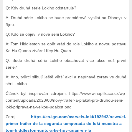
Q: Kdy druhá série Lokiho odstartuje?
A: Druhá série Lokiho se bude premiérově vysílat na Disney+ v
říjnu.
Q: Kdo se objeví v nové sérii Lokiho?
A: Tom Hiddleston se opět vrátí do role Lokiho a novou postavu
Ke Hu Quana ztvární Key Hu Quan.
Q: Bude druhá série Lokiho obsahovat více akce než první
série?
A: Ano, tvůrci slibují ještě větší akci a napínavé zvraty ve druhé
sérii Lokiho.
Článek byl inspirován zdrojem: https://www.winaplikace.cz/wp-
content/uploads/2023/08/novy-trailer-a-plakat-pro-druhou-serii-
loki-priprava-na-velkou-udalost.png
Zdroj:
https://es.ign.com/marvels-loki/192942/news/el-
primer-trailer-de-la-segunda-temporada-de-loki-muestra-a-
tom-hiddleston-junto-a-ke-huy-quan-en-la