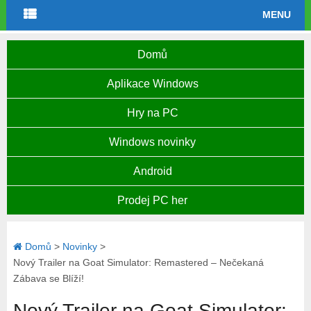
MENU
Domů
Aplikace Windows
Hry na PC
Windows novinky
Android
Prodej PC her
Domů
>
Novinky
>
Nový Trailer na Goat Simulator: Remastered – Nečekaná
Zábava se Blíží!
Nový Trailer na Goat Simulator: