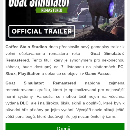
Coffee Stain Studios
dnes představilo nový gameplay trailer k
velmi očekávanému remasteru roku –
Goat Simulator:
Remastered
. Tento titul, který je synonymem pro nekonečnou
zábavu, bude dostupný od 7. listopadu na platformách
PC
,
Xbox
,
PlayStation
a dokonce se objeví i v
Game Passu
.
Goat Simulator: Remastered
nabídne zejména
remasterovanou grafiku, která je optimalizovaná pro nejnovější
herní systémy. Fanoušci se mohou těšit nejen na všechna
vydaná
DLC
, ale i na širokou škálu skinů a doplňků, které byly k
původní hře přidány po jejím vydání. Vývojáři navíc slibují ještě
větší porci bugů, které dodávají hře její nezaměnitelný šarm.
Domů