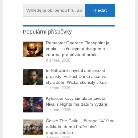
Populární příspěvky
Remaster Operace Flashpoint je
venku – s českým dabingem a
zdarma pro původní hráče
8 srpna, 2026
Id Software chystal ambiciózní
projekty. Perfect Dark i akce ve
stylu John Wicka skončily v koši
1 srpna, 2026
Kyberpunkový simulátor života
Nivalis Nights má datum vydání
1 srpna, 2026
České The Guild – Europa 1410 se
odkládá, demo hráče plně
nepřesvědčilo