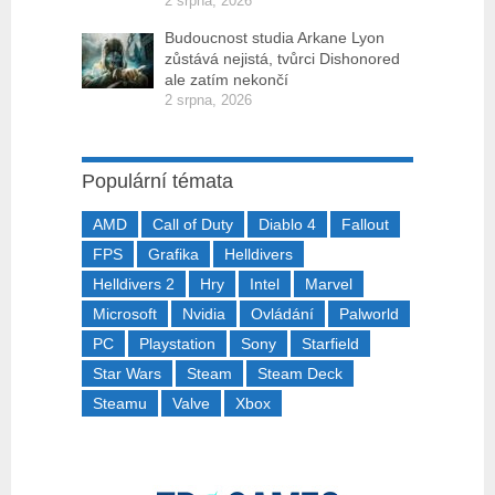
2 srpna, 2026
Budoucnost studia Arkane Lyon
zůstává nejistá, tvůrci Dishonored
ale zatím nekončí
2 srpna, 2026
Populární témata
AMD
Call of Duty
Diablo 4
Fallout
FPS
Grafika
Helldivers
Helldivers 2
Hry
Intel
Marvel
Microsoft
Nvidia
Ovládání
Palworld
PC
Playstation
Sony
Starfield
Star Wars
Steam
Steam Deck
Steamu
Valve
Xbox