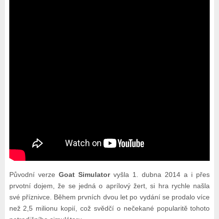
Původní verze
Goat Simulator
vyšla 1. dubna 2014 a i přes
prvotní dojem, že se jedná o aprílový žert, si hra rychle našla
své příznivce. Během prvních dvou let po vydání se prodalo více
než 2,5 milionu kopií, což svědčí o nečekané popularitě tohoto