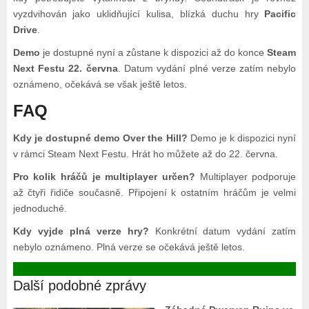
vyzdvihován jako uklidňující kulisa, blízká duchu hry
Pacific
Drive
.
Demo
je dostupné nyní a zůstane k dispozici až do konce
Steam
Next Festu 22. června
. Datum vydání plné verze zatím nebylo
oznámeno, očekává se však ještě letos.
FAQ
Kdy je dostupné demo Over the Hill?
Demo je k dispozici nyní
v rámci Steam Next Festu. Hrát ho můžete až do 22. června.
Pro kolik hráčů je multiplayer určen?
Multiplayer podporuje
až čtyři řidiče současně. Připojení k ostatním hráčům je velmi
jednoduché.
Kdy vyjde plná verze hry?
Konkrétní datum vydání zatím
nebylo oznámeno. Plná verze se očekává ještě letos.
Další podobné zprávy