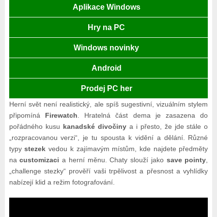
Aplikace Windows
Hry na PC
Windows novinky
Android
Prodej PC her
Herní svět není realistický, ale spíš sugestivní, vizuálním stylem
připomíná
Firewatch
. Hratelná část dema je zasazena do
pořádného kusu
kanadské divočiny
a i přesto, že jde stále o
„rozpracovanou verzi“, je tu spousta k vidění a dělání. Různé
typy
stezek
vedou k zajímavým místům, kde najdete předměty
na
customizaci
a herní měnu. Chaty slouží jako
save pointy
,
„challenge stezky“ prověří vaši trpělivost a přesnost a vyhlídky
nabízejí klid a režim fotografování.