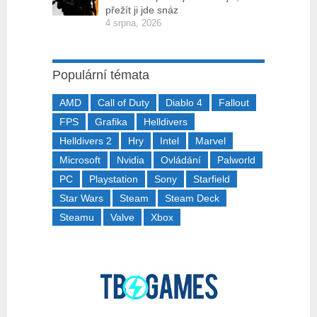
přežít ji jde snáz
4 srpna, 2026
Populární témata
AMD
Call of Duty
Diablo 4
Fallout
FPS
Grafika
Helldivers
Helldivers 2
Hry
Intel
Marvel
Microsoft
Nvidia
Ovládání
Palworld
PC
Playstation
Sony
Starfield
Star Wars
Steam
Steam Deck
Steamu
Valve
Xbox