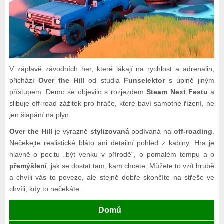
V záplavě závodních her, které lákají na rychlost a adrenalin,
přichází
Over the Hill
od studia
Funselektor
s úplně jiným
přístupem. Demo se objevilo s rozjezdem
Steam Next Festu
a
slibuje off-road zážitek pro hráče, které baví samotné řízení, ne
jen šlapání na plyn.
Over the Hill
je výrazně
stylizovaná
podívaná na
off-roading
.
Nečekejte realistické bláto ani detailní pohled z kabiny. Hra je
hlavně o pocitu „být venku v přírodě“, o pomalém tempu a o
přemýšlení
, jak se dostat tam, kam chcete. Můžete to vzít hrubě
a chvíli vás to poveze, ale stejně dobře skončíte na střeše ve
chvíli, kdy to nečekáte.
Domů