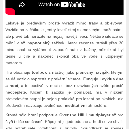
Lákavé je především prostě vyrazit mimo trasy a objevovat.
Vozidlo na začátku je „entry-level“ stroj s omezenými možnostmi,
ale právě tak narazíte na nejzajímavější věci. Některé situace se
mění v až
hypnotický
zážitek. Autor recenze strávil přes 30
minut snahou vytáhnout zapadlé auto z bažiny, několikrát byl
těsně u cíle a nakonec skončil oba ve vodě s utopeným
motorem.
Hra obsahuje
toolbox
s nástroji jako přenosný
naviják
, kterým
se dá vozidlo vyprostit z prekérní situace. Funguje i
cyklus dne
a noci
, a to poctivě, v noci se bez rozsvícených světel prostě
neobejdete. Klíčem k zážitku je pomalost, hra v nízkém
převodovém stupni je nejen praktická pro lezení po skalách, ale
především navozuje uvolněnou,
meditativní
atmosféru.
Kromě sólo hraní podporuje
Over the Hill
i
multiplayer
až pro
čtyři řidiče současně. Připojení je jednoduché a hodí se ve chvíli,
kdy potřebujete vytáhnout z bryndy. Soundtrack je rovněž