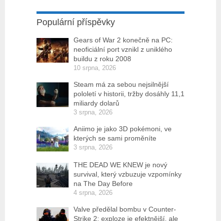
Populární příspěvky
Gears of War 2 konečně na PC:
neoficiální port vznikl z uniklého
buildu z roku 2008
10 srpna, 2026
Steam má za sebou nejsilnější
pololetí v historii, tržby dosáhly 11,1
miliardy dolarů
3 srpna, 2026
Aniimo je jako 3D pokémoni, ve
kterých se sami proměníte
3 srpna, 2026
THE DEAD WE KNEW je nový
survival, který vzbuzuje vzpomínky
na The Day Before
4 srpna, 2026
Valve předělal bombu v Counter-
Strike 2: exploze je efektnější, ale