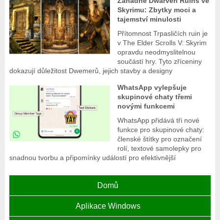
Záhadné Dwarven Ruins ve
Skyrimu: Zbytky moci a
tajemství minulosti
Přítomnost Trpasličích ruin je
v The Elder Scrolls V: Skyrim
opravdu neodmyslitelnou
součástí hry. Tyto zříceniny
dokazují důležitost Dwemerů, jejich stavby a designy
WhatsApp vylepšuje
skupinové chaty třemi
novými funkcemi
WhatsApp přidává tři nové
funkce pro skupinové chaty:
členské štítky pro označení
rolí, textové samolepky pro
snadnou tvorbu a připomínky událostí pro efektivnější
Domů
Aplikace Windows