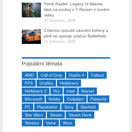
Tomb Raider: Legacy of Atlantis
láká na souboj s T-Rexem v novém
videu
31 července, 2026
Criterion opouští závodní kořeny a
plně se upisuje značce Battlefield
31 července, 2026
Populární témata
AMD
Call of Duty
Diablo 4
Fallout
FPS
Grafika
Helldivers
Helldivers 2
Hry
Intel
Marvel
Microsoft
Nvidia
Ovládání
Palworld
PC
Playstation
Sony
Starfield
Star Wars
Steam
Steam Deck
Steamu
Valve
Xbox