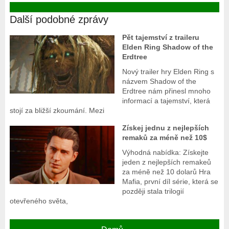
Další podobné zprávy
Pět tajemství z traileru
Elden Ring Shadow of the
Erdtree
Nový trailer hry Elden Ring s
názvem Shadow of the
Erdtree nám přinesl mnoho
informací a tajemství, která
stojí za bližší zkoumání. Mezi
Získej jednu z nejlepších
remaků za méně než 10$
Výhodná nabídka: Získejte
jeden z nejlepších remakeů
za méně než 10 dolarů Hra
Mafia, první díl série, která se
později stala trilogií
otevřeného světa,