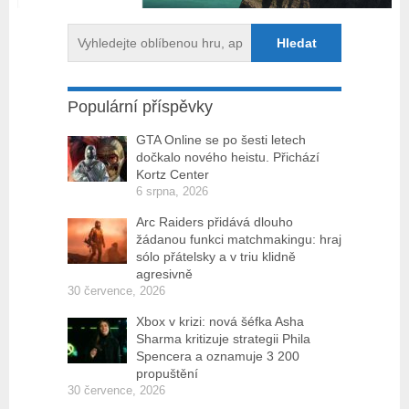
Populární příspěvky
GTA Online se po šesti letech
dočkalo nového heistu. Přichází
Kortz Center
6 srpna, 2026
Arc Raiders přidává dlouho
žádanou funkci matchmakingu: hraj
sólo přátelsky a v triu klidně
agresivně
30 července, 2026
Xbox v krizi: nová šéfka Asha
Sharma kritizuje strategii Phila
Spencera a oznamuje 3 200
propuštění
30 července, 2026