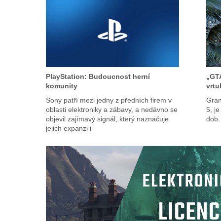
PlayStation: Budoucnost herní
„GTA
komunity
vrtu
Sony patří mezi jedny z předních firem v
Gran
oblasti elektroniky a zábavy, a nedávno se
5, j
objevil zajímavý signál, který naznačuje
dob.
jejich expanzi i