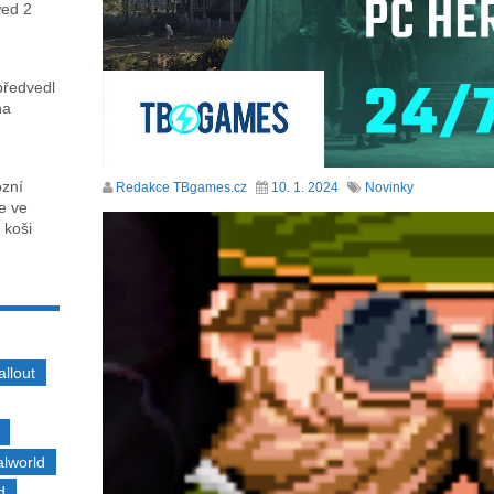
wed 2
předvedl
na
ózní
Redakce TBgames.cz
10. 1. 2024
Novinky
ce ve
 koši
allout
alworld
d