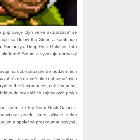
 připravuje čtyři velké aktualizace“ se
menuje se Below the Stone a kombinuje
er, Spelunky a Deep Rock Galactic. Tato
 platformě Steam a vykazuje obrovský
ydávají na dobrodružství do podzemních
umávat různé úrovně plné nebezpečných
Crypt of the Necrodancer, což znamená,
přidává do hry dalších zajímavých prvků
 jsou známí ze hry Deep Rock Galactic.
unctious prvek, který oživuje celou
řátelům a společně prozkoumat jeskyně,
ásledujících měsíců vydání čtyř velkých