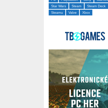
Star Wars
Steam
Steam Deck
Steamu
Valve
Xbox