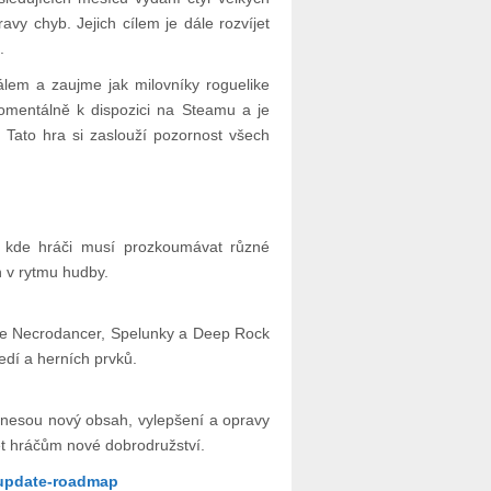
avy chyb. Jejich cílem je dále rozvíjet
.
álem a zaujme jak milovníky roguelike
momentálně k dispozici na Steamu a je
 Tato hra si zaslouží pozornost všech
 kde hráči musí prozkoumávat různé
n v rytmu hudby.
the Necrodancer, Spelunky a Deep Rock
edí a herních prvků.
přinesou nový obsah, vylepšení a opravy
šet hráčům nové dobrodružství.
/update-roadmap