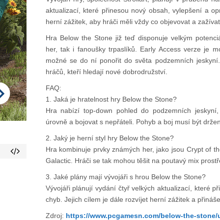
aktualizací, které přinesou nový obsah, vylepšení a opr
herní zážitek, aby hráči měli vždy co objevovat a zažívat
Hra Below the Stone již teď disponuje velkým potenci
her, tak i fanoušky trpaslíků. Early Access verze je 
možné se do ní ponořit do světa podzemních jeskyní.
hráčů, kteří hledají nové dobrodružství.
FAQ:
1. Jaká je hratelnost hry Below the Stone?
Hra nabízí top-down pohled do podzemních jeskyní,
úrovně a bojovat s nepřáteli. Pohyb a boj musí být drže
2. Jaký je herní styl hry Below the Stone?
Hra kombinuje prvky známých her, jako jsou Crypt of 
Galactic. Hráči se tak mohou těšit na poutavý mix prostř
3. Jaké plány mají vývojáři s hrou Below the Stone?
Vývojáři plánují vydání čtyř velkých aktualizací, které 
chyb. Jejich cílem je dále rozvíjet herní zážitek a přiná
Zdroj:
https://www.pcgamesn.com/below-the-stone