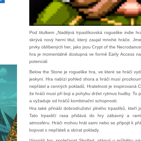
Pod titulkem „Nadějná trpaslíkovská roguelike indie hra
skrývá nový herní titul, který zaujal mnohé hráče. J
prvky oblíbených her, jako jsou Crypt of the Necrodanc
hra je momentálně dostupná ve formě Early Access na
potenciál.
Below the Stone je roguelike hra, ve které se hráči v
jeskyní. Hra nabízí pohled shora a hráči musí prozko
nepřátel a cenných pokladů. Hratelnost je inspirovaná 
že hráči musí při boji a pohybu držet rytmus hudby. To 
a vyžaduje od hráčů kombinační schopnosti.
Hra také přináší dobrodružství plného trpaslíků, kteří
Tato trpasličí rasa přidává do hry zábavný a ramb
atmosféru. Hráči mohou hrát sami nebo se připojit k p
bojovat s nepřáteli a sbírat poklady.
Vývojáři hry, společnost Strollart, plánují v průběhu n