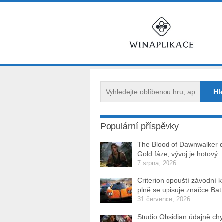
Populární příspěvky
The Blood of Dawnwalker 
Gold fáze, vývoj je hotový
7 srpna, 2026
Criterion opouští závodní 
plně se upisuje značce Batt
31 července, 2026
Studio Obsidian údajně ch