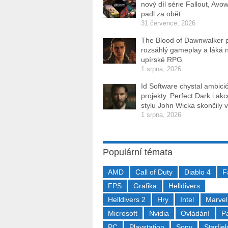
nový díl série Fallout, Avo
padl za oběť
31 července, 2026
The Blood of Dawnwalker 
rozsáhlý gameplay a láká 
upírské RPG
1 srpna, 2026
Id Software chystal ambici
projekty. Perfect Dark i ak
stylu John Wicka skončily v
1 srpna, 2026
Populární témata
AMD
Call of Duty
Diablo 4
F
FPS
Grafika
Helldivers
Helldivers 2
Hry
Intel
Marvel
Microsoft
Nvidia
Ovládání
P
PC
Playstation
Sony
Starfiel