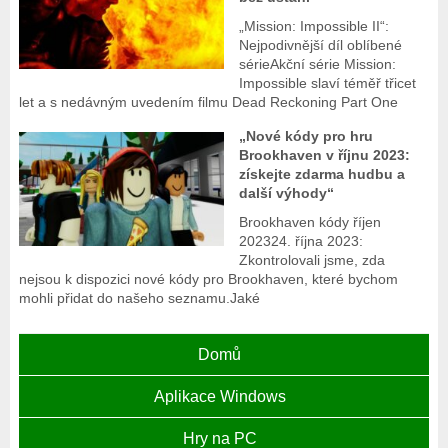
„Mission: Impossible II“:
Nejpodivnější díl oblíbené
sérieAkční série Mission:
Impossible slaví téměř třicet
let a s nedávným uvedením filmu Dead Reckoning Part One
„Nové kódy pro hru
Brookhaven v říjnu 2023:
získejte zdarma hudbu a
další výhody“
Brookhaven kódy říjen
202324. října 2023:
Zkontrolovali jsme, zda
nejsou k dispozici nové kódy pro Brookhaven, které bychom
mohli přidat do našeho seznamu.Jaké
Domů
Aplikace Windows
Hry na PC