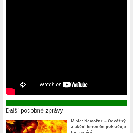
Další podobné zprávy
Misie: Nemožné – Odvážný
a akční fenomén pokračuje
bez ustání