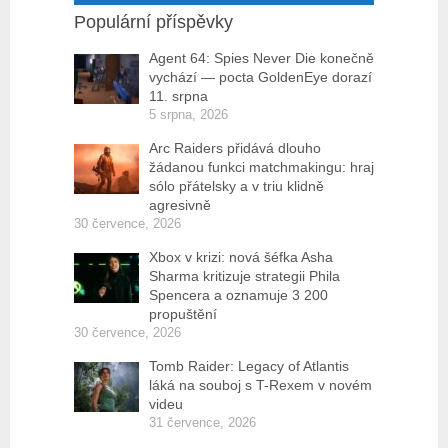
Populární příspěvky
Agent 64: Spies Never Die konečně
vychází — pocta GoldenEye dorazí
11. srpna
5 srpna, 2026
Arc Raiders přidává dlouho
žádanou funkci matchmakingu: hraj
sólo přátelsky a v triu klidně
agresivně
30 července, 2026
Xbox v krizi: nová šéfka Asha
Sharma kritizuje strategii Phila
Spencera a oznamuje 3 200
propuštění
30 července, 2026
Tomb Raider: Legacy of Atlantis
láká na souboj s T-Rexem v novém
videu
31 července, 2026