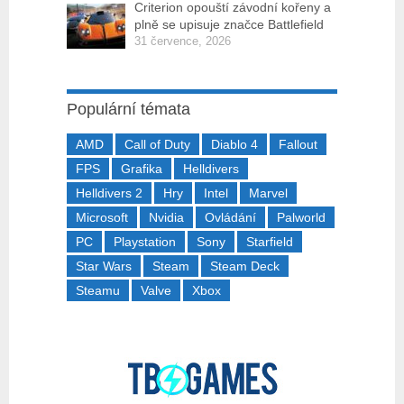
Criterion opouští závodní kořeny a
plně se upisuje značce Battlefield
31 července, 2026
Populární témata
AMD
Call of Duty
Diablo 4
Fallout
FPS
Grafika
Helldivers
Helldivers 2
Hry
Intel
Marvel
Microsoft
Nvidia
Ovládání
Palworld
PC
Playstation
Sony
Starfield
Star Wars
Steam
Steam Deck
Steamu
Valve
Xbox