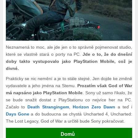
Neznamená to moc, ale jde jen o to správně pojmenovat studio,
které se vlastně stará o porty na PC.
Jde o to, že do dnešní
doby takto vystupovalo jako PlayStation Mobile, což je
divné.
Prakticky se nic nemění a je to stále stejné. Jen dojde ke změně
vydavatele a jeho jména na Stemu.
Prozatím však God of War
má napsáno jako PlayStation Mobile
. Sony už samo říkalo, že
se bude snažit dostat z PlayStationu co nejvíce her na PC.
Začalo to
Death Strangingem
,
Horizon Zero Dawn
a teď i
Days Gone
a do budoucna se chystá Uncharted 4, Uncharted:
The Lost Legacy, God of War a určitě bude Sony pokračovat.
Domů