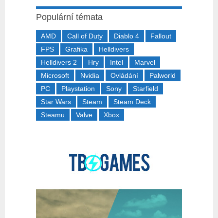
Populární témata
AMD
Call of Duty
Diablo 4
Fallout
FPS
Grafika
Helldivers
Helldivers 2
Hry
Intel
Marvel
Microsoft
Nvidia
Ovládání
Palworld
PC
Playstation
Sony
Starfield
Star Wars
Steam
Steam Deck
Steamu
Valve
Xbox