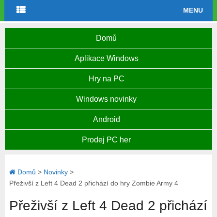
MENU
Domů
Aplikace Windows
Hry na PC
Windows novinky
Android
Prodej PC her
Domů
>
Novinky
>
Přeživší z Left 4 Dead 2 přichází do hry Zombie Army 4
Přeživší z Left 4 Dead 2 přichází