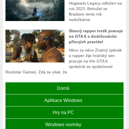
Hogwarts Legacy odložen na
rok 2023. Bohužel se
Bradavic tento rok
nedočkáme.
Slavný rapper tvrdě pracuje
na GTA 6 s dodržováním
přísných pravidel
Něco za něco Známý zpěvák
a rapper žije hráčský sen:
pracuje na hře GTA 6
společně se společností
Rockstar Games. Zdá se však, že
Domů
Aplikace Windows
Hry na PC
Windows novinky