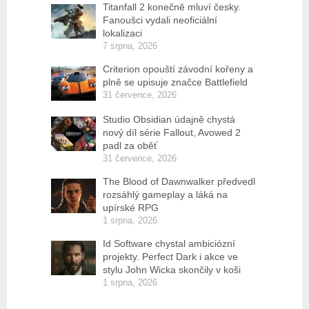
Titanfall 2 konečně mluví česky.
Fanoušci vydali neoficiální
lokalizaci
7 srpna, 2026
Criterion opouští závodní kořeny a
plně se upisuje značce Battlefield
31 července, 2026
Studio Obsidian údajně chystá
nový díl série Fallout, Avowed 2
padl za oběť
31 července, 2026
The Blood of Dawnwalker předvedl
rozsáhlý gameplay a láká na
upírské RPG
1 srpna, 2026
Id Software chystal ambiciózní
projekty. Perfect Dark i akce ve
stylu John Wicka skončily v koši
1 srpna, 2026