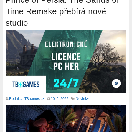
Time Remake přebírá nové
studio
Redakce TBgames.cz
10. 5. 2022
Novinky