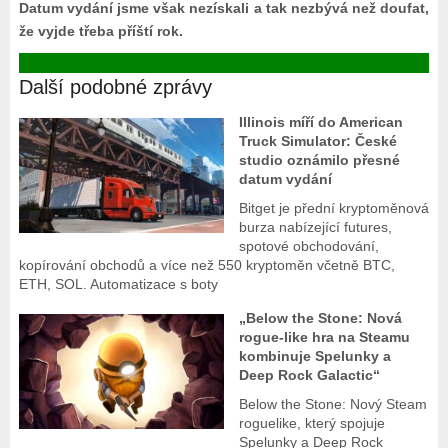
Datum vydání jsme však nezískali a tak nezbývá než doufat,
že vyjde třeba příští rok.
Další podobné zprávy
Illinois míří do American
Truck Simulator: České
studio oznámilo přesné
datum vydání
Bitget je přední kryptoměnová
burza nabízející futures,
spotové obchodování,
kopírování obchodů a více než 550 kryptoměn včetně BTC,
ETH, SOL. Automatizace s boty
„Below the Stone: Nová
rogue-like hra na Steamu
kombinuje Spelunky a
Deep Rock Galactic“
Below the Stone: Nový Steam
roguelike, který spojuje
Spelunky a Deep Rock