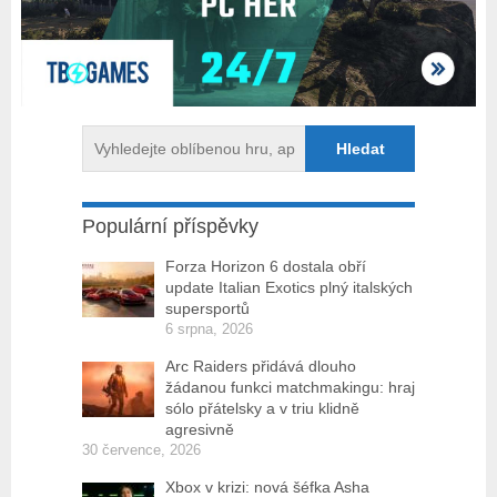
Populární příspěvky
Forza Horizon 6 dostala obří
update Italian Exotics plný italských
supersportů
6 srpna, 2026
Arc Raiders přidává dlouho
žádanou funkci matchmakingu: hraj
sólo přátelsky a v triu klidně
agresivně
30 července, 2026
Xbox v krizi: nová šéfka Asha