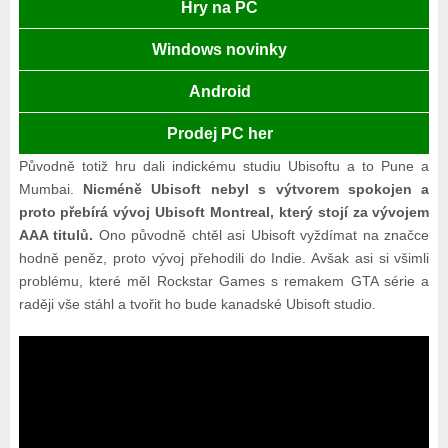
Hry na PC
Windows novinky
Android
Prodej PC her
Původně totiž hru dali indickému studiu Ubisoftu a to Pune a
Mumbai.
Nicméně Ubisoft nebyl s výtvorem spokojen a
proto přebírá vývoj Ubisoft Montreal, který stojí za vývojem
AAA titulů.
Ono původně chtěl asi Ubisoft vyždímat na značce
hodně peněz, proto vývoj přehodili do Indie. Avšak asi si všimli
problému, které měl Rockstar Games s remakem GTA série a
raději vše stáhl a tvořit ho bude kanadské Ubisoft studio.