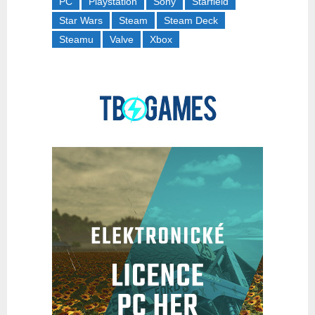
PC
Playstation
Sony
Starfield
Star Wars
Steam
Steam Deck
Steamu
Valve
Xbox