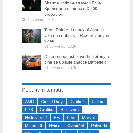
Sharma kritizuje strategii Phila
Spencera a oznamuje 3 200
propuštění
30 července, 2026
Tomb Raider: Legacy of Atlantis
láká na souboj s T-Rexem v novém
videu
31 července, 2026
Criterion opouští závodní kořeny a
plně se upisuje značce Battlefield
31 července, 2026
Populární témata
AMD
Call of Duty
Diablo 4
Fallout
FPS
Grafika
Helldivers
Helldivers 2
Hry
Intel
Marvel
Microsoft
Nvidia
Ovládání
Palworld