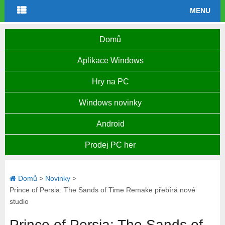
MENU
Domů
Aplikace Windows
Hry na PC
Windows novinky
Android
Prodej PC her
Domů
>
Novinky
>
Prince of Persia: The Sands of Time Remake přebírá nové
studio
Prince of Persia: The Sands of