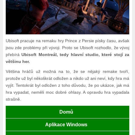
Ubisoft pracuje na remaku hry Prince z Persie písky času, avšak
jsou zde problémy při vývoji. Proto se Ubisoft rozhodlo, že vývoj
přebírá
Ubisoft Montreál, tedy hlavní studio, které stojí za
většinu her.
Většina hráčů už možná na to, že se nějaký remake tvoří,
protože už byl několikrát odložen a nikdo už ani neví, kdy hra má
vyjít. Tentokrát byl odložen z toho důvodu, že po ukázce, jak má
hra vypadat, neměli moc dobré ohlasy. A opravdu hra vypadala
strašně.
Domů
Aplikace Windows