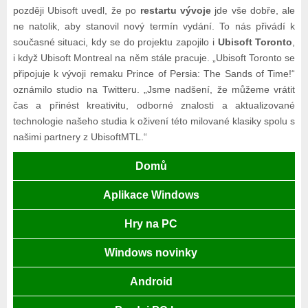
později Ubisoft uvedl, že po
restartu vývoje
jde vše dobře, ale
ne natolik, aby stanovil nový termín vydání. To nás přivádí k
současné situaci, kdy se do projektu zapojilo i
Ubisoft Toronto
,
i když Ubisoft Montreal na něm stále pracuje. „Ubisoft Toronto se
připojuje k vývoji remaku Prince of Persia: The Sands of Time!“
oznámilo studio na Twitteru. „Jsme nadšení, že můžeme vrátit
čas a přinést kreativitu, odborné znalosti a aktualizované
technologie našeho studia k oživení této milované klasiky spolu s
našimi partnery z UbisoftMTL.“
Domů
Aplikace Windows
Hry na PC
Windows novinky
Android