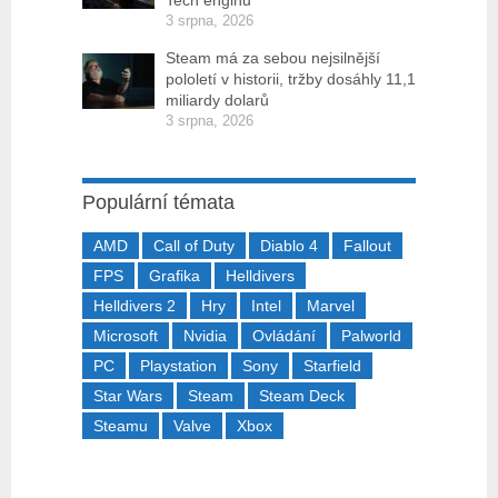
Tech enginu
3 srpna, 2026
Steam má za sebou nejsilnější
pololetí v historii, tržby dosáhly 11,1
miliardy dolarů
3 srpna, 2026
Populární témata
AMD
Call of Duty
Diablo 4
Fallout
FPS
Grafika
Helldivers
Helldivers 2
Hry
Intel
Marvel
Microsoft
Nvidia
Ovládání
Palworld
PC
Playstation
Sony
Starfield
Star Wars
Steam
Steam Deck
Steamu
Valve
Xbox