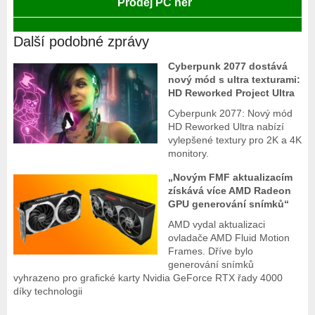
Prodej PC her
Další podobné zprávy
Cyberpunk 2077 dostává
nový mód s ultra texturami:
HD Reworked Project Ultra
Cyberpunk 2077: Nový mód
HD Reworked Ultra nabízí
vylepšené textury pro 2K a 4K
monitory.
„Novým FMF aktualizacím
získává více AMD Radeon
GPU generování snímků“
AMD vydal aktualizaci
ovladače AMD Fluid Motion
Frames. Dříve bylo
generování snímků
vyhrazeno pro grafické karty Nvidia GeForce RTX řady 4000
díky technologii