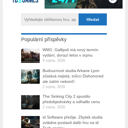
Populární příspěvky
WW1: Gallipoli má nový termín
vydání, dorazí letos v srpnu
9 srpna, 2026
Budoucnost studia Arkane Lyon
zůstává nejistá, tvůrci Dishonored
ale zatím nekončí
2 srpna, 2026
The Sinking City 2 spustilo
předobjednávky a odhalilo cenu
2 srpna, 2026
id Software přežije. Zbytek studia
zvládne postavit další hru na id