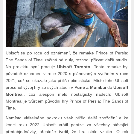
Ubisoft se po roce od oznámení, že
remake
Prince of Persia:
The Sands of Time začíná od nuly, rozhodl přizvat další studio.
Na projektu nyní pracuje
Ubisoft Toronto
. Tento remake byl
původně oznámen v roce 2020 s plánovaným vydáním v roce
2021, což se ukázalo jako příliš optimistické. Místo toho Ubisoft
přesunul vývoj hry ze svých studií v
Pune a Mumbai
do
Ubisoft
Montreal
, což alespoň mělo nostalgický nádech: Ubisoft
Montreal je tvůrcem původní hry Prince of Persia: The Sands of
Time.
Namísto viditelného pokroku však přišlo další zpoždění a ke
konci roku 2022 Ubisoft vrátil peníze za všechny stávající
předobjednávky, přestože tvrdil, že hra stále vzniká. O rok