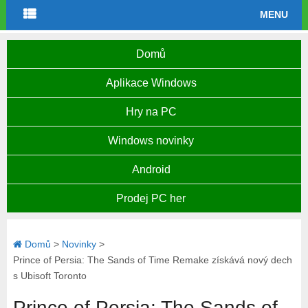
MENU
Domů
Aplikace Windows
Hry na PC
Windows novinky
Android
Prodej PC her
Domů
>
Novinky
>
Prince of Persia: The Sands of Time Remake získává nový dech
s Ubisoft Toronto
Prince of Persia: The Sands of