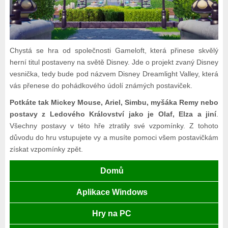
Chystá se hra od společnosti Gameloft, která přinese skvělý
herní titul postaveny na světě Disney. Jde o projekt zvaný Disney
vesnička, tedy bude pod názvem Disney Dreamlight Valley, která
vás přenese do pohádkového údolí známých postaviček.
Potkáte tak Mickey Mouse, Ariel, Simbu, myšáka Remy nebo
postavy z Ledového Království jako je Olaf, Elza a jiní
.
Všechny postavy v této hře ztratily své vzpomínky. Z tohoto
důvodu do hru vstupujete vy a musíte pomoci všem postavičkám
získat vzpomínky zpět.
Domů
Aplikace Windows
Hry na PC