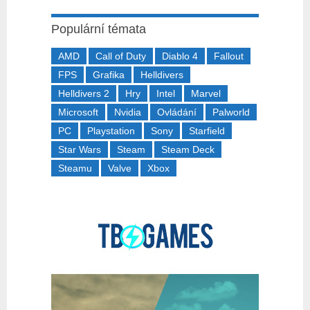
Populární témata
AMD
Call of Duty
Diablo 4
Fallout
FPS
Grafika
Helldivers
Helldivers 2
Hry
Intel
Marvel
Microsoft
Nvidia
Ovládání
Palworld
PC
Playstation
Sony
Starfield
Star Wars
Steam
Steam Deck
Steamu
Valve
Xbox