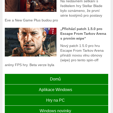
Na nedávném setkání s
ředitelem hry Stellar Blade
bylo oznámeno, že první
série kostýmů pro postavy
Eve a New Game Plus budou pro
„Přichází patch 1.5.0 pro
Escape From Tarkov Arena
s prvním wipe“
Nový patch 1.5.0 pro hru
Escape From Tarkov Arena
přináší novou vlnu obnovy
(wipe) pro tento spin-off
arény FPS hry. Beta verze byla
Domů
Aplikace Windows
Hry na PC
Windows novinky