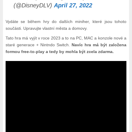
(@DisneyDLV)
April 27, 2022
Vydáte se během hry do dalších miniher, které jsou tohoto
součásti. Upravujte vlastní města a domovy.
Tato hra má vyjít v roce 2023 a to na PC, MAC a konzole nové a
staré generace + Nintndo Switch.
Navíc hra má být založena
formou free-to-play a tedy by mohla být zcela zdarma.