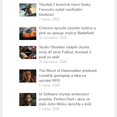
Titanfall 2 konečně mluví česky.
Fanoušci vydali neoficiální
lokalizaci
7 srpna, 2026
Criterion opouští závodní kořeny a
plně se upisuje značce Battlefield
31 července, 2026
Studio Obsidian údajně chystá
nový díl série Fallout, Avowed 2
padl za oběť
31 července, 2026
The Blood of Dawnwalker předvedl
rozsáhlý gameplay a láká na
upírské RPG
1 srpna, 2026
Id Software chystal ambiciózní
projekty. Perfect Dark i akce ve
stylu John Wicka skončily v koši
1 srpna, 2026