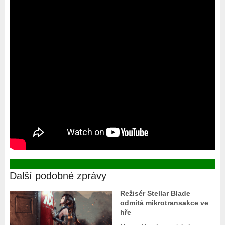
Další podobné zprávy
Režisér Stellar Blade
odmítá mikrotransakce ve
hře