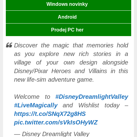
Windows novinky
Android
Prodej PC her
Discover the magic that memories hold
as you explore new rich stories in a
village of your own design alongside
Disney/Pixar Heroes and Villains in this
new life-sim adventure game.
Welcome to
#DisneyDreamlightValley
#LiveMagically
and Wishlist today –
https://t.co/SNqX72g8HS
pic.twitter.com/sVkIsOHyWZ
— Disney Dreamlight Valley