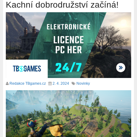
Kachní dobrodružství začíná!
Redakce TBgames.cz
2. 4. 2024
Novinky