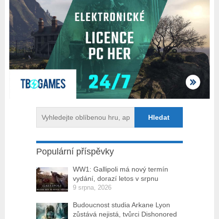
Populární příspěvky
WW1: Gallipoli má nový termín
vydání, dorazí letos v srpnu
9 srpna, 2026
Budoucnost studia Arkane Lyon
zůstává nejistá, tvůrci Dishonored