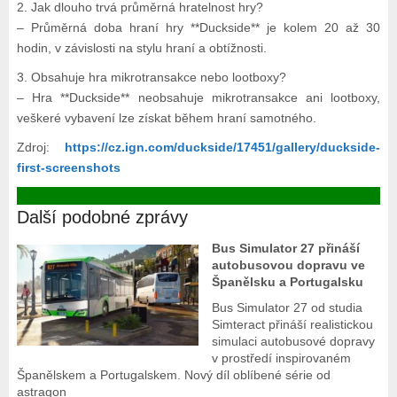
2. Jak dlouho trvá průměrná hratelnost hry?
– Průměrná doba hraní hry **Duckside** je kolem 20 až 30
hodin, v závislosti na stylu hraní a obtížnosti.
3. Obsahuje hra mikrotransakce nebo lootboxy?
– Hra **Duckside** neobsahuje mikrotransakce ani lootboxy,
veškeré vybavení lze získat během hraní samotného.
Zdroj:
https://cz.ign.com/duckside/17451/gallery/duckside-
first-screenshots
Další podobné zprávy
Bus Simulator 27 přináší
autobusovou dopravu ve
Španělsku a Portugalsku
Bus Simulator 27 od studia
Simteract přináší realistickou
simulaci autobusové dopravy
v prostředí inspirovaném
Španělskem a Portugalskem. Nový díl oblíbené série od
astragon