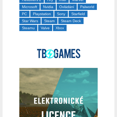
Microsoft
Nvidia
Ovládání
Palworld
PC
Playstation
Sony
Starfield
Star Wars
Steam
Steam Deck
Steamu
Valve
Xbox