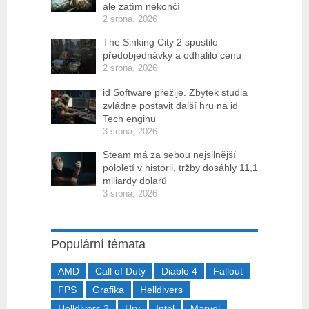
ale zatím nekončí
2 srpna, 2026
The Sinking City 2 spustilo
předobjednávky a odhalilo cenu
2 srpna, 2026
id Software přežije. Zbytek studia
zvládne postavit další hru na id
Tech enginu
3 srpna, 2026
Steam má za sebou nejsilnější
pololetí v historii, tržby dosáhly 11,1
miliardy dolarů
3 srpna, 2026
Populární témata
AMD
Call of Duty
Diablo 4
Fallout
FPS
Grafika
Helldivers
Helldivers 2
Hry
Intel
Marvel