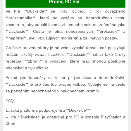
Prodej PC her
Ve hře **Duckside** se hráči ocitnou v roli odvážného
**průzkumníka**, který se vydává na dobrodružnou cestu
vesmírem, aby odhalil tajemství temného sektoru známého jako
**Duckside**. Cesta je plná nebezpečných **překážek** a
**nepřátel**, ale i vzrušujících momentů a zajímavých postav.
Grafické provedení hry je na velmi vysoké úrovni, což poskytuje
hráčům skvělý vizuální zážitek. **Duckside** nabízí také široký
repertoár **zbraní** a vybavení, které hráči mohou postupně
odemykat a vylepšovat.
Pokud jste fanoušky sci-fi her plných akce a dobrodružství,
**Duckside** je pro vás tou pravou volbou. Vydejte se na cestu
za poznáním nepoznaného v nekonečném vesmíru.
FAQ:
1. Jaká platforma podporuje hru **Duckside**?
– Hra **Duckside** je dostupná pro PC a konzole PlayStation a
Xbox.