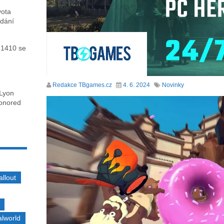
vota
ydání
 1410 se
Redakce TBgames.cz
4. 6. 2024
Novinky
 Lyon
honored
allout
alworld