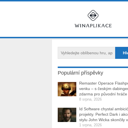
Populární příspěvky
Remaster Operace Flashpo
venku – s českým dabinge
zdarma pro původní hráče
8 srpna, 2026
Id Software chystal ambici
projekty. Perfect Dark i ak
stylu John Wicka skončily v
1 srpna, 2026