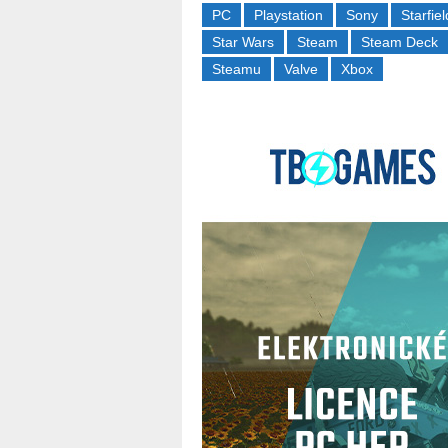
PC
Playstation
Sony
Starfiel
Star Wars
Steam
Steam Deck
Steamu
Valve
Xbox