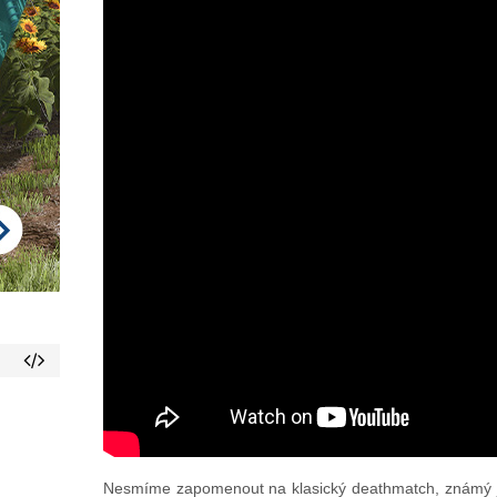
Nesmíme zapomenout na klasický deathmatch, známý