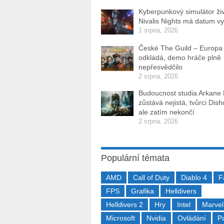
Kyberpunkový simulátor ži
Nivalis Nights má datum v
1 srpna, 2026
České The Guild – Europa
odkládá, demo hráče plně
nepřesvědčilo
2 srpna, 2026
Budoucnost studia Arkane
zůstává nejistá, tvůrci Dis
ale zatím nekončí
2 srpna, 2026
Populární témata
AMD
Call of Duty
Diablo 4
F
FPS
Grafika
Helldivers
Helldivers 2
Hry
Intel
Marvel
Microsoft
Nvidia
Ovládání
P