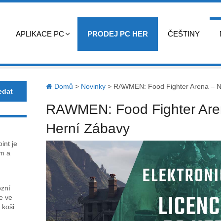
APLIKACE PC
PRODEJ PC HER
ČEŠTINY
Domů
>
Novinky
>
RAWMEN: Food Fighter Arena – N
RAWMEN: Food Fighter Are
Herní Zábavy
int je
m a
ózní
ce ve
 koši