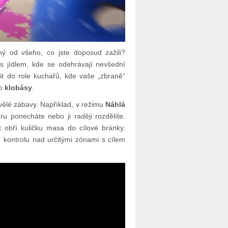
šný od všeho, co jste doposud zažili?
s jídlem, kde se odehrávají nevšední
pit do role kuchařů, kde vaše „zbraně“
o
klobásy
.
kvělé zábavy. Například, v režimu
Náhlá
ru ponecháte nebo ji raději rozdělíte.
 obří kuličku masa do cílové bránky.
 kontrolu nad určitými zónami s cílem