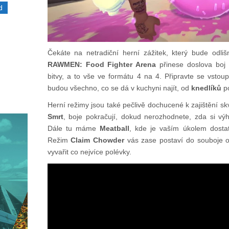
d
Čekáte na netradiční herní zážitek, který bude odli
RAWMEN: Food Fighter Arena
přinese doslova boj 
bitvy, a to vše ve formátu 4 na 4. Připravte se vstou
budou všechno, co se dá v kuchyni najít, od
knedlíků
p
Herní režimy jsou také pečlivě dochucené k zajištění s
Smrt
, boje pokračují, dokud nerozhodnete, zda si výh
Dále tu máme
Meatball
, kde je vaším úkolem dostat
Režim
Claim Chowder
vás zase postaví do souboje o
vyvařit co nejvíce polévky.