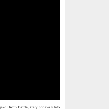
 jako
Broth Battle
, který přidává k této