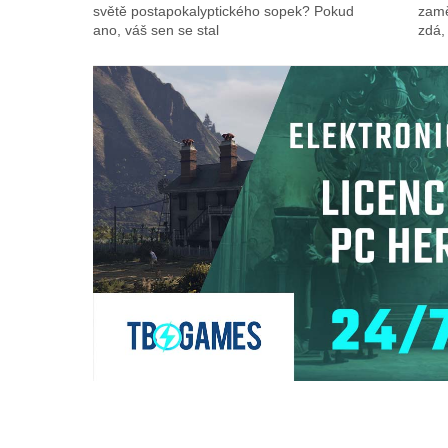
světě postapokalyptického sopek? Pokud
zamě
ano, váš sen se stal
zdá,