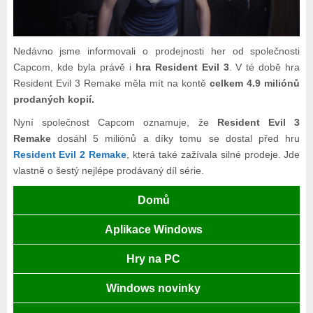
Nedávno jsme informovali o prodejnosti her od společnosti
Capcom, kde byla právě i
hra Resident Evil 3
. V té době hra
Resident Evil 3 Remake měla mít na kontě
celkem 4.9 miliónů
prodaných kopií.
Nyní společnost Capcom oznamuje, že
Resident Evil 3
Remake
dosáhl 5 miliónů a díky tomu se dostal před hru
Resident Evil 2 Remake
, která také zažívala silné prodeje. Jde
vlastně o šestý nejlépe prodávaný díl série.
Domů
Aplikace Windows
Hry na PC
Windows novinky