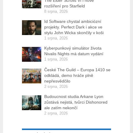
The Elder Scrolls VI i nové
rozšíření pro Starfield
8 srpna, 2026
Id Software chystal ambiciózní
projekty. Perfect Dark i akce ve
stylu John Wicka skončily v koši
1 srpna, 2026
Kyberpunkový simulátor života
Nivalis Nights má datum vydání
1 srpna, 2026
České The Guild – Europa 1410 se
odkládá, demo hráče plně
nepřesvědčilo
2 srpna, 2026
Budoucnost studia Arkane Lyon
zůstává nejistá, tvůrci Dishonored
ale zatím nekončí
2 srpna, 2026