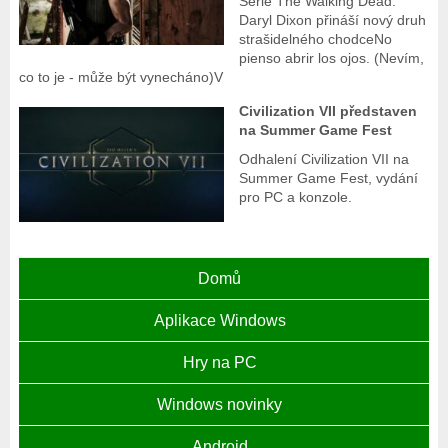
Série The Walking Dead:
Daryl Dixon přináší nový druh
strašidelného chodceNo
pienso abrir los ojos. (Nevím,
co to je - může být vynecháno)V
Civilization VII představen
na Summer Game Fest
Odhalení Civilization VII na
Summer Game Fest, vydání
pro PC a konzole.
Domů
Aplikace Windows
Hry na PC
Windows novinky
Android