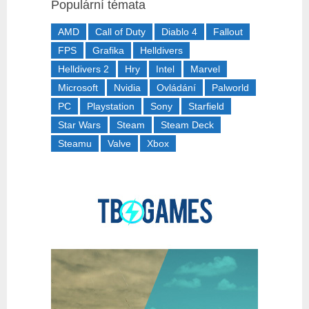
Populární témata
AMD
Call of Duty
Diablo 4
Fallout
FPS
Grafika
Helldivers
Helldivers 2
Hry
Intel
Marvel
Microsoft
Nvidia
Ovládání
Palworld
PC
Playstation
Sony
Starfield
Star Wars
Steam
Steam Deck
Steamu
Valve
Xbox