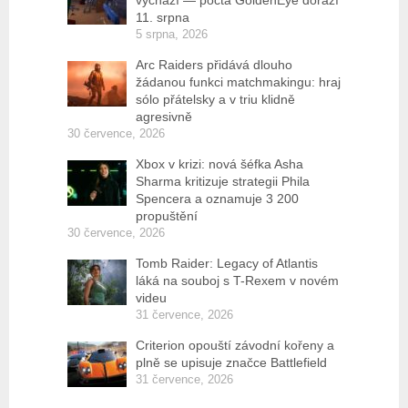
vychází — pocta GoldenEye dorazí
11. srpna
5 srpna, 2026
Arc Raiders přidává dlouho
žádanou funkci matchmakingu: hraj
sólo přátelsky a v triu klidně
agresivně
30 července, 2026
Xbox v krizi: nová šéfka Asha
Sharma kritizuje strategii Phila
Spencera a oznamuje 3 200
propuštění
30 července, 2026
Tomb Raider: Legacy of Atlantis
láká na souboj s T-Rexem v novém
videu
31 července, 2026
Criterion opouští závodní kořeny a
plně se upisuje značce Battlefield
31 července, 2026