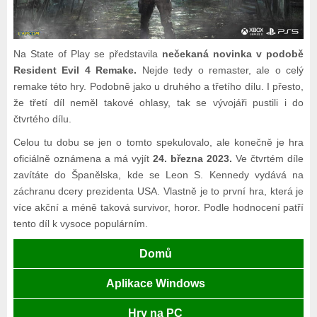
Na State of Play se představila
nečekaná novinka v podobě
Resident Evil 4 Remake.
Nejde tedy o remaster, ale o celý
remake této hry. Podobně jako u druhého a třetího dílu. I přesto,
že třetí díl neměl takové ohlasy, tak se vývojáři pustili i do
čtvrtého dílu.
Celou tu dobu se jen o tomto spekulovalo, ale konečně je hra
oficiálně oznámena a má vyjít
24. března 2023.
Ve čtvrtém díle
zavítáte do Španělska, kde se Leon S. Kennedy vydává na
záchranu dcery prezidenta USA. Vlastně je to první hra, která je
více akční a méně taková survivor, horor. Podle hodnocení patří
tento díl k vysoce populárním.
Domů
Aplikace Windows
Hry na PC