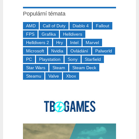
Populární témata
AMD
Call of Duty
Diablo 4
Fallout
FPS
Grafika
Helldivers
Helldivers 2
Hry
Intel
Marvel
Microsoft
Nvidia
Ovládání
Palworld
PC
Playstation
Sony
Starfield
Star Wars
Steam
Steam Deck
Steamu
Valve
Xbox