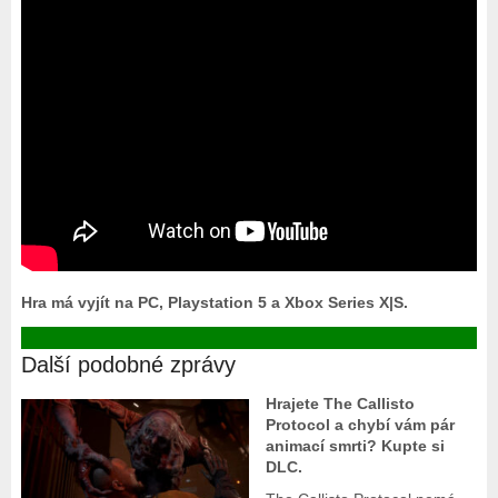
Hra má vyjít na PC, Playstation 5 a Xbox Series X|S.
Další podobné zprávy
Hrajete The Callisto
Protocol a chybí vám pár
animací smrti? Kupte si
DLC.