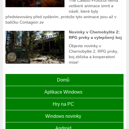
The Callisto Protocol nemá
veškeré animace smrti a
násilí, které byly
představovány před vydáním, protože tyto animace jsou až v
balíčku Contagion ze
Novinky v Chernobylite 2:
RPG prvky a vylepšený boj
Objevte novinky v
Chernobylite 2, RPG prvky,
boj zblízka a kooperativní
mise!
Domů
Aplikace Windows
Hry na PC
Windows novinky
Android