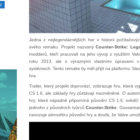
d
Jedna z nejlegendárnějších her v historii počítačový
svého remaku. Projekt nazvaný
Counter-Strike: Leg
modderů, kteří pracovali na jeho vývoji s využitím Va
roku 2013, ale s výraznými vlastními úpravami v
systémech. Tento remake by měl přijít na platformu Stea
hra.
Trailer, který projekt doprovází, zobrazuje hru, která 
CS 1.6, ale základy hry zůstávají nezměněné. O autent
hry, které nápadně připomíná původní CS 1.6, svědčí 
jednoho z původních tvůrců
Counter-Strike
. Gooseman
navozuje atmosféru původní hry a doufá, že Valve umož