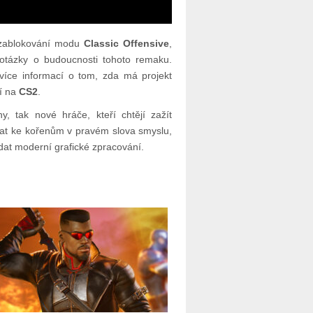
 zablokování modu
Classic Offensive
,
otázky o budoucnosti tohoto remaku.
více informací o tom, zda má projekt
cí na
CS2
.
y, tak nové hráče, kteří chtějí zažít
at ke kořenům v pravém slova smyslu,
idat moderní grafické zpracování.