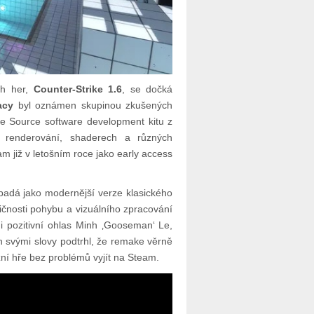
ch her,
Counter-Strike 1.6
, se dočká
acy
byl oznámen skupinou zkušených
lve Source software development kitu z
 renderování, shaderech a různých
m již v letošním roce jako early access
vypadá jako modernější verze klasického
ičnosti pohybu a vizuálního zpracování
i pozitivní ohlas Minh ‚Gooseman‘ Le,
 svými slovy podtrhl, že remake věrně
ní hře bez problémů vyjít na Steam.