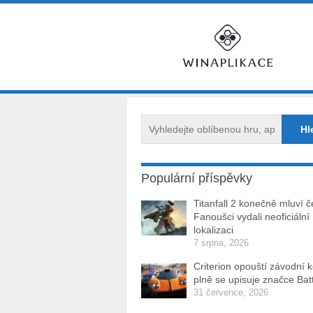
Populární příspěvky
Titanfall 2 konečně mluví č
Fanoušci vydali neoficiální
lokalizaci
7 srpna, 2026
Criterion opouští závodní 
plně se upisuje značce Batt
31 července, 2026