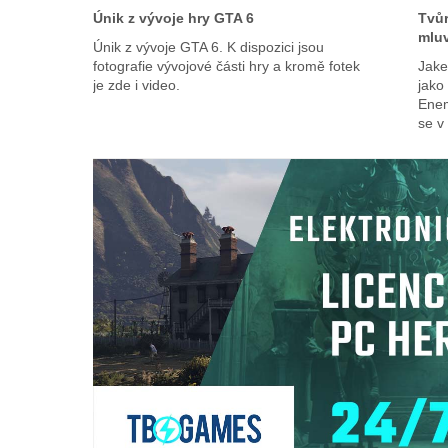
Únik z vývoje hry GTA 6
Tvůr
mluv
Únik z vývoje GTA 6. K dispozici jsou
fotografie vývojové části hry a kromě fotek
Jake
je zde i video.
jako
Enem
se v