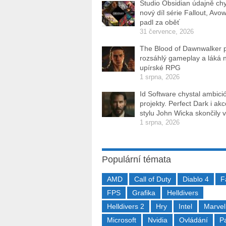
Studio Obsidian údajně ch
nový díl série Fallout, Avo
padl za oběť
31 července, 2026
The Blood of Dawnwalker 
rozsáhlý gameplay a láká 
upírské RPG
1 srpna, 2026
Id Software chystal ambici
projekty. Perfect Dark i ak
stylu John Wicka skončily v
1 srpna, 2026
Populární témata
AMD
Call of Duty
Diablo 4
F
FPS
Grafika
Helldivers
Helldivers 2
Hry
Intel
Marvel
Microsoft
Nvidia
Ovládání
P