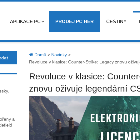
APLIKACE PC
PRODEJ PC HER
ČEŠTINY
Domů
>
Novinky
>
Revoluce v klasice: Counter-Strike: Legacy znovu oživu
Revoluce v klasice: Counter
znovu oživuje legendární C
esky.
kořeny a
lefield