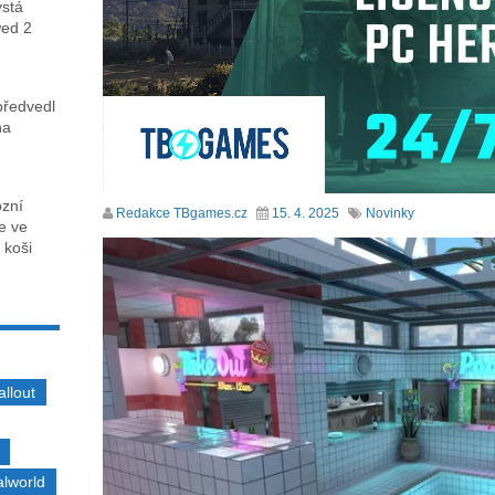
ystá
wed 2
předvedl
na
ózní
Redakce TBgames.cz
15. 4. 2025
Novinky
ce ve
 koši
allout
alworld