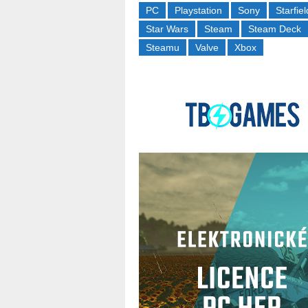
PC
Playstation
Sony
Starfiel
Star Wars
Steam
Steam Deck
Steamu
Valve
Xbox