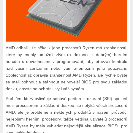
AMD odhalil, že několik jeho procesorů Ryzen má zranitelnosti,
které by mohly umožnit zlým (a dokonce i dobrým) herním
hercům s dovednostmi v programování, aby převzali kontrolu
nad vaším zařízením nebo vám znemožnili jeho používání.
Společnost již opravila zranitelnost AMD Ryzen, ale rychle byste
se měli pohnout a stáhnout nejnovější BIOS pro svou základní
desku, abyste se ochránili vy i váš systém.
Problém, který ovlivňuje sériové periferní rozhraní (SPI) spojení
mezi procesorem a základní deskou, se netýká všech procesorů
AMD, ale je problémem některých produktů v našem průvodci
nejlepšími herními procesory, takže většina uživatelů procesorů
AMD Ryzen by měla vyhledat nejnovější aktualizace BIOSu pro
svou základní desku.