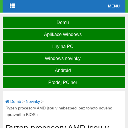
MENU
Domů
Aplikace Windows
Hry na PC
Windows novinky
Android
Prodej PC her
Domů
>
Novinky
>
Ryzen procesory AMD jsou v nebezpečí bez tohoto nového
opravného BIOSu
Ryzen procesory AMD jsou v