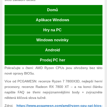
Domů
Aplikace Windows
Hry na PC
Windows novinky
Android
Prodej PC her
Pokračujte v čtení: AMD Ryzen CPUs jsou ohroženy bez této
nové opravy BIOSu.
Více od PCGAMESN: recenze Ryzen 7 7800X3D, nejlepší herní
procesory, recenze Radeon RX 7800 XT – a na konci článku
napište FAQ se třemi nejvýznamnějšími body + zvýrazněte
některá klíčová slova tučně.
Zdroj:
https://www.pcgamesn.com/amd/ryzen-cpu-spi-bios-