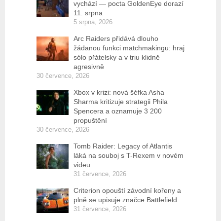
vychází — pocta GoldenEye dorazí
11. srpna
5 srpna, 2026
Arc Raiders přidává dlouho
žádanou funkci matchmakingu: hraj
sólo přátelsky a v triu klidně
agresivně
30 července, 2026
Xbox v krizi: nová šéfka Asha
Sharma kritizuje strategii Phila
Spencera a oznamuje 3 200
propuštění
30 července, 2026
Tomb Raider: Legacy of Atlantis
láká na souboj s T-Rexem v novém
videu
31 července, 2026
Criterion opouští závodní kořeny a
plně se upisuje značce Battlefield
31 července, 2026