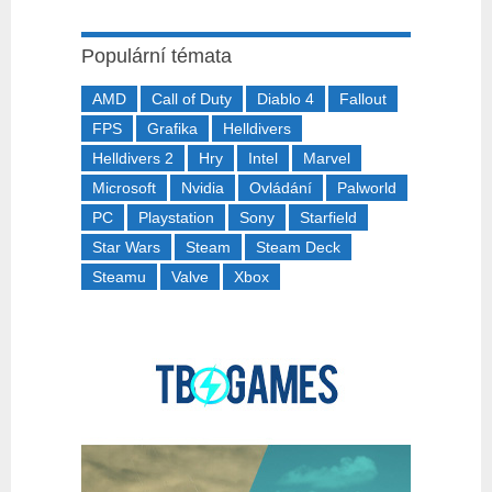
Populární témata
AMD
Call of Duty
Diablo 4
Fallout
FPS
Grafika
Helldivers
Helldivers 2
Hry
Intel
Marvel
Microsoft
Nvidia
Ovládání
Palworld
PC
Playstation
Sony
Starfield
Star Wars
Steam
Steam Deck
Steamu
Valve
Xbox